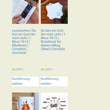
Lesezeichen | Du
Du bist ein Gott
bist ein Gott der
der mich sieht | 1.
mich sieht | 1.
Mose 16:13 |
Mose 16:13 |
Notizblock für
Bibellesen |
deinen Alltag
Christlich |
| Bibel | Christlich
Geschenk
ab
0,99
€
ab
3,49
€
Dieses
Dieses
Ausführung
Ausführung
Produkt
Produkt
wählen
wählen
weist
weist
mehrere
mehrere
Varianten
Varianten
auf.
auf.
Die
Die
Optionen
Optionen