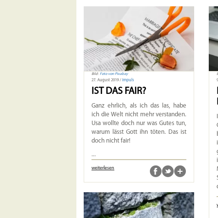
Bild:
Foto von Pixabay
27. August 2019 /
Impuls
IST DAS FAIR?
Ganz ehrlich, als ich das las, habe
ich die Welt nicht mehr verstanden.
Usa wollte doch nur was Gutes tun,
warum lässt Gott ihn töten. Das ist
doch nicht fair!
...
weiterlesen