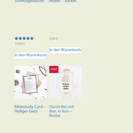
Stofftragetasche
finden – Sticker
5,99
€
Bewertet mit
10,99
€
5.00
In den Warenkorb
von 5
In den Warenkorb
SALE
Biblestudy-Card –
Durch ihn, mit
Heiliger Geist
ihm, in ihm –
Poster