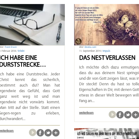
Bild:
Trent Erwin
Bild:
fotolia.com
9. Februar 2018 /
Erlebt
11. September 2014 /
Impuls
ICH HABE EINE
DAS NEST VERLASSEN
DURSTSTRECKE…
Ich möchte dich dazu ermutigen
dass du aus deinem Nest springs
Ich habe eine Durststrecke. Jeder
und dir von Gott zeigen lässt, was i
Christ kennt das sicherlich,
Dir steckt! Denn du hast so toll
bestimmt auch du!? Man hat
Eigenschaften in Dir, mit denen Got
irgendwie das Gefühl, dass Gott
etwas in dieser Welt bewegen will
ganz weit weg ist und man
Fang an...
irgendwie nicht vorwärts kommt.
Man tritt auf der Stelle. Statt einen
weiterlesen
Segen-regen zu erleben,
durchwandert...
weiterlesen