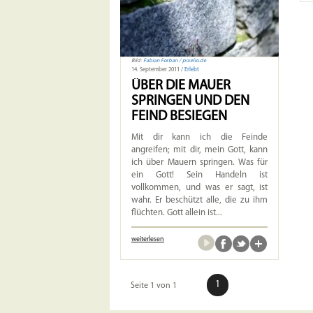
Bild:
Fabian Forban / pixelio.de
14. September 2011 /
Erlebt
ÜBER DIE MAUER
SPRINGEN UND DEN
FEIND BESIEGEN
Mit dir kann ich die Feinde
angreifen; mit dir, mein Gott, kann
ich über Mauern springen. Was für
ein Gott! Sein Handeln ist
vollkommen, und was er sagt, ist
wahr. Er beschützt alle, die zu ihm
flüchten. Gott allein ist...
weiterlesen
1
Seite 1 von 1