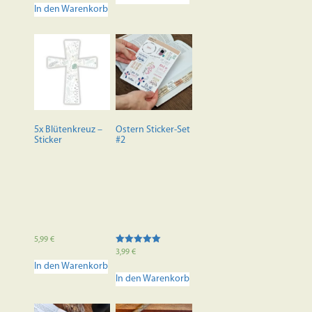
In den Warenkorb
5x Blütenkreuz –
Ostern Sticker-Set
Sticker
#2
5,99
€
Bewertet mit
3,99
€
5.00
In den Warenkorb
von 5
In den Warenkorb