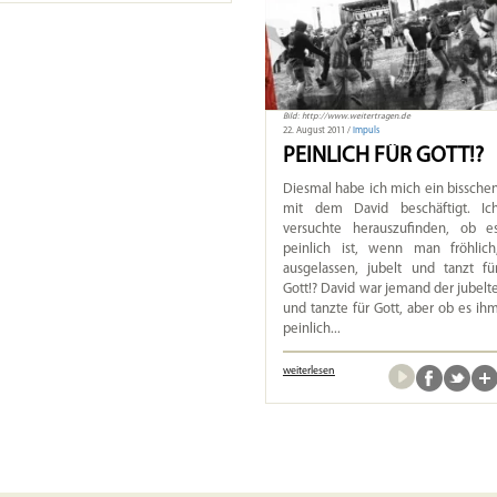
Bild: http://www.weitertragen.de
22. August 2011 /
Impuls
PEINLICH FÜR GOTT!?
Diesmal habe ich mich ein bissche
mit dem David beschäftigt. Ic
versuchte herauszufinden, ob e
peinlich ist, wenn man fröhlich
ausgelassen, jubelt und tanzt fü
Gott!? David war jemand der jubelt
und tanzte für Gott, aber ob es ih
peinlich...
weiterlesen