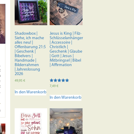
Shadowbox |
Jesus is King | Filz-
Siehe, ich mache
Schlüsselanhänger
alles neu! |
| Accessoire |
Offenbarung 21:5
Christlich |
| Geschenk |
Geschenk | Glaube
Bibelvers |
| Gott | Jesus |
Handmade |
Mitbringsel | Bibel
Bilderrahmen
| Affirmation
,
| Jahreslosung
t
2026
n
49,95
€
e
Bewertet mit
7,49
€
t
5.00
In den Warenkorb
.
von 5
In den Warenkorb