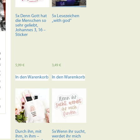
5x Denn Gott hat
5x Lesezeichen
die Menschen so
„with god“
sehr geliebt,
Johannes 3, 16 –
Sticker
n
h
s
5,99
€
3,49
€
,
r
In den Warenkorb
In den Warenkorb
e
m
Durch ihn, mit
5x Wenn ihr sucht,
ihm, in ihm –
werdet ihr mich