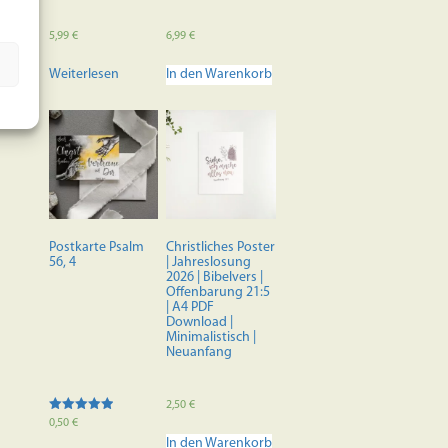
5,99
€
6,99
€
Weiterlesen
In den Warenkorb
Postkarte Psalm
Christliches Poster
56, 4
| Jahreslosung
2026 | Bibelvers |
Offenbarung 21:5
| A4 PDF
Download |
Minimalistisch |
Neuanfang
2,50
€
Bewertet mit
0,50
€
5.00
In den Warenkorb
von 5