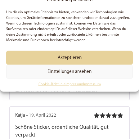
Zustimmung verwalten
Wir haben hier
hochwertiges, selbstklebendes Vinyl
eingesetzt, welches
sogar wasserfest
ist. Ich habe
Um dir ein optimales Erlebnis zu bieten, verwenden wir Technologien wie
den Sticker
selbst in Handarbeit entworfen,
stelle
Cookies, um Geräteinformationen zu speichern und/oder darauf zuzugreifen.
Wenn du diesen Technologien zustimmst, können wir Daten wie das
ihn selbst her
und
verpacke ihn selbst
.
Surfverhalten oder eindeutige IDs auf dieser Website verarbeiten. Wenn du
deine Zustimmung nicht erteilst oder zurückziehst, können bestimmte
Abbildung kann abweichen.
Merkmale und Funktionen beeinträchtigt werden.
2 Bewertungen für
5x Coffee
Akzeptieren
with Jesus – Sticker
Einstellungen ansehen
Louisa
–
20. Juni 2025
Cookie-Richtlinie
Impressum
Impressum
Bewertet
Ein wirklich sehr schöner Aufkleber!️
mit
5
von 5
Katja
–
19. April 2022
Bewertet
Schöne Sticker, ordentliche Qualität, gut
mit
5
von 5
verpackt.