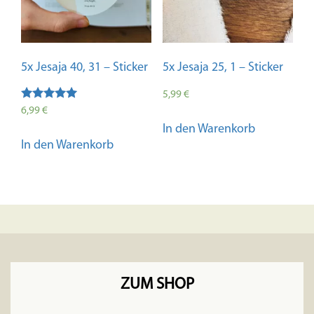
5x Jesaja 40, 31 – Sticker
5x Jesaja 25, 1 – Sticker
5,99
€
Bewertet mit
6,99
€
5.00
In den Warenkorb
von 5
In den Warenkorb
ZUM SHOP