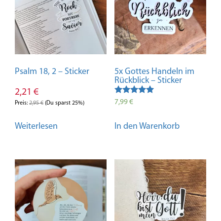
Psalm 18, 2 – Sticker
5x Gottes Handeln im
Rückblick – Sticker
2,21
€
Bewertet mit
7,99
€
Preis:
2,95
€
(Du sparst 25%)
5.00
von 5
Weiterlesen
In den Warenkorb