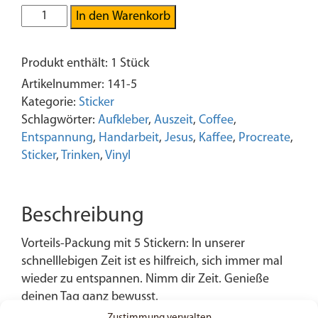
5x
In den Warenkorb
Coffee
with
Produkt enthält: 1
Stück
Jesus
-
Artikelnummer:
141-5
Sticker
Kategorie:
Sticker
Menge
Schlagwörter:
Aufkleber
,
Auszeit
,
Coffee
,
Entspannung
,
Handarbeit
,
Jesus
,
Kaffee
,
Procreate
,
Sticker
,
Trinken
,
Vinyl
Beschreibung
Vorteils-Packung mit 5 Stickern: In unserer
schnelllebigen Zeit ist es hilfreich, sich immer mal
wieder zu entspannen. Nimm dir Zeit. Genieße
deinen Tag ganz bewusst.