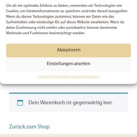
Wir akzeptieren
Vorkasse
,
PayPal
,
PayPal Express
,
Um dir ein optimales Erlebnis zu bieten, verwenden wir Technologien wie
Cookies, um Geräteinformationen zu speichern und/oder darauf zuzugreifen.
Amazon Pay*
,
Apple Pay*
,
Google Pay*
,
Microsoft
Wenn du diesen Technologien zustimmst, können wir Daten wie das
Pay
und
Lastschrift
. Alles ohne zusätzliche
Surfverhalten oder eindeutige IDs auf dieser Website verarbeiten. Wenn du
Gebühren.
deine Zustimmung nicht erteilst oder zurückziehst, können bestimmte
Merkmale und Funktionen beeinträchtigt werden.
*) Unterstützung Geräteabhängig
Schau dir alle Produkte an
Akzeptieren
Versandkosten
Einstellungen ansehen
Cookie-Richtlinie
Impressum
Impressum
UNSERE PRODUKTE FÜR DICH
Dein Warenkorb ist gegenwärtig leer.
Zurück zum Shop