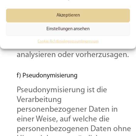
Gesundheit, persönlicher
Vorlieben, Interessen,
Akzeptieren
Zuverlässigkeit, Verhalten,
Einstellungen ansehen
Aufenthaltsort oder Ortswechsel
Cookie-Richtlinie
Impressum
Impressum
dieser natürlichen Person zu
analysieren oder vorherzusagen.
f) Pseudonymisierung
Pseudonymisierung ist die
Verarbeitung
personenbezogener Daten in
einer Weise, auf welche die
personenbezogenen Daten ohne