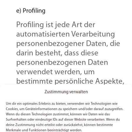
e) Profiling
Profiling ist jede Art der
automatisierten Verarbeitung
personenbezogener Daten, die
darin besteht, dass diese
personenbezogenen Daten
verwendet werden, um
bestimmte persönliche Aspekte,
die sich auf eine natürliche
Zustimmung verwalten
Person beziehen, zu bewerten,
Um dir ein optimales Erlebnis zu bieten, verwenden wir Technologien wie
insbesondere, um Aspekte
Cookies, um Geräteinformationen zu speichern und/oder darauf zuzugreifen.
Wenn du diesen Technologien zustimmst, können wir Daten wie das
bezüglich Arbeitsleistung,
Surfverhalten oder eindeutige IDs auf dieser Website verarbeiten. Wenn du
deine Zustimmung nicht erteilst oder zurückziehst, können bestimmte
wirtschaftlicher Lage,
Merkmale und Funktionen beeinträchtigt werden.