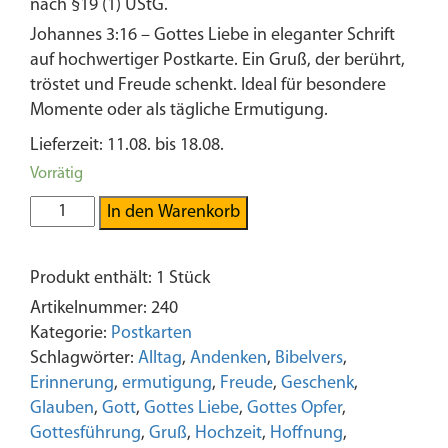
nach §19 (1) UStG.
Johannes 3:16 – Gottes Liebe in eleganter Schrift
auf hochwertiger Postkarte. Ein Gruß, der berührt,
tröstet und Freude schenkt. Ideal für besondere
Momente oder als tägliche Ermutigung.
Lieferzeit: 11.08. bis 18.08.
Vorrätig
Denn
In den Warenkorb
Gott
hat
Produkt enthält: 1
Stück
die
Menschen
Artikelnummer:
240
so
Kategorie:
Postkarten
sehr
Schlagwörter:
Alltag
,
Andenken
,
Bibelvers
,
geliebt
Erinnerung
,
ermutigung
,
Freude
,
Geschenk
,
|
Glauben
,
Gott
,
Gottes Liebe
,
Gottes Opfer
,
Johannes
Gottesführung
,
Gruß
,
Hochzeit
,
Hoffnung
,