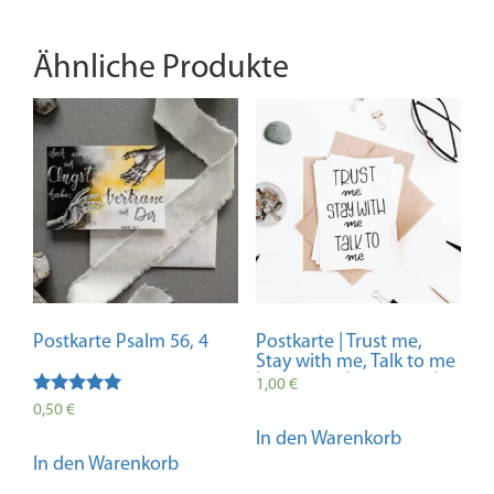
Ähnliche Produkte
Postkarte Psalm 56, 4
Postkarte | Trust me,
Stay with me, Talk to me
| Christlich | Bibelvers |
1,00
€
Sprüche | Minimalistisch
Bewertet mit
0,50
€
| Geschenk | Lettering
5.00
In den Warenkorb
| Jesus | Glaube
von 5
In den Warenkorb