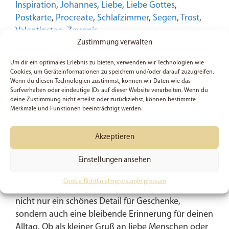
3:16
Inspiration
,
Johannes
,
Liebe
,
Liebe Gottes
,
|
Postkarte
,
Procreate
,
Schlafzimmer
,
Segen
,
Trost
,
Postkarte
Valentinstag
,
Zeugnis
|
Zustimmung verwalten
Christlich
Um dir ein optimales Erlebnis zu bieten, verwenden wir Technologien wie
|
Beschreibung
Cookies, um Geräteinformationen zu speichern und/oder darauf zuzugreifen.
Bibelvers
Wenn du diesen Technologien zustimmst, können wir Daten wie das
Surfverhalten oder eindeutige IDs auf dieser Website verarbeiten. Wenn du
|
Diese liebevoll gestaltete Postkarte trägt ein
deine Zustimmung nicht erteilst oder zurückziehst, können bestimmte
Geschenk
kraftvolles Zeugnis: „Denn Gott hat die Menschen
Merkmale und Funktionen beeinträchtigt werden.
|
so sehr geliebt, dass er seinen einzigen Sohn für sie
Valentinstag
hergab.“ (Johannes 3:16). In eleganter,
Akzeptieren
|
Handlettering-Schrift wird Gottes unermessliche
Hochzeit
Liebe für dich sichtbar – ein Vers, der tröstet,
Einstellungen ansehen
|
ermutigt und immer wieder neu berührt.
Cookie-Richtlinie
Impressum
Impressum
Gott
Hergestellt auf stabilem 350g/m²-Papier, ist sie
Menge
nicht nur ein schönes Detail für Geschenke,
sondern auch eine bleibende Erinnerung für deinen
Alltag. Ob als kleiner Gruß an liebe Menschen oder