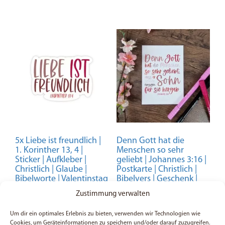
5x Liebe ist freundlich |
Denn Gott hat die
1. Korinther 13, 4 |
Menschen so sehr
Sticker | Aufkleber |
geliebt | Johannes 3:16 |
Christlich | Glaube |
Postkarte | Christlich |
Bibelworte | Valentinstag
Bibelvers | Geschenk |
| Hochzeit | Geschenk
Valentinstag | Hochzeit |
Zustimmung verwalten
Gott
5,99
€
2,00
€
Um dir ein optimales Erlebnis zu bieten, verwenden wir Technologien wie
Cookies, um Geräteinformationen zu speichern und/oder darauf zuzugreifen.