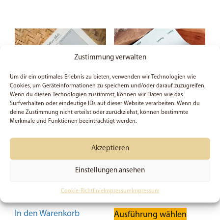
Zustimmung verwalten
Um dir ein optimales Erlebnis zu bieten, verwenden wir Technologien wie
Cookies, um Geräteinformationen zu speichern und/oder darauf zuzugreifen.
Wenn du diesen Technologien zustimmst, können wir Daten wie das
Surfverhalten oder eindeutige IDs auf dieser Website verarbeiten. Wenn du
deine Zustimmung nicht erteilst oder zurückziehst, können bestimmte
Merkmale und Funktionen beeinträchtigt werden.
Christlicher
Wochenplaner 2.
Wochenplaner | A4 | 50
Korinther 5:14 | A4 |
Akzeptieren
Blatt | Sprüche 16, 9 |
Modernes Design | 50
Gebetsanliegen | Stille
Blatt | Geschenk |
Einstellungen ansehen
Zeit | Glaube
Querformat
9,49
€
ab
9,49
€
Cookie-Richtlinie
Impressum
Impressum
Dieses
In den Warenkorb
Ausführung wählen
Produkt