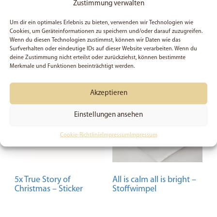
Zustimmung verwalten
0,99
€
Bewertet
4,99
€
mit
Um dir ein optimales Erlebnis zu bieten, verwenden wir Technologien wie
In den Warenkorb
4.83
Cookies, um Geräteinformationen zu speichern und/oder darauf zuzugreifen.
von 5
In den Warenkorb
Wenn du diesen Technologien zustimmst, können wir Daten wie das
Surfverhalten oder eindeutige IDs auf dieser Website verarbeiten. Wenn du
deine Zustimmung nicht erteilst oder zurückziehst, können bestimmte
Merkmale und Funktionen beeinträchtigt werden.
Akzeptieren
Einstellungen ansehen
Cookie-Richtlinie
Impressum
Impressum
5x True Story of
All is calm all is bright –
Christmas – Sticker
Stoffwimpel