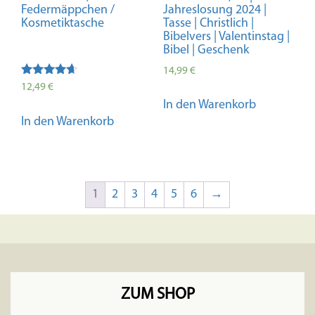
Federmäppchen /
Jahreslosung 2024 |
Kosmetiktasche
Tasse | Christlich |
Bibelvers | Valentinstag |
Bibel | Geschenk
14,99
€
Bewertet
12,49
€
mit
In den Warenkorb
4.50
von 5
In den Warenkorb
1
2
3
4
5
6
→
ZUM SHOP