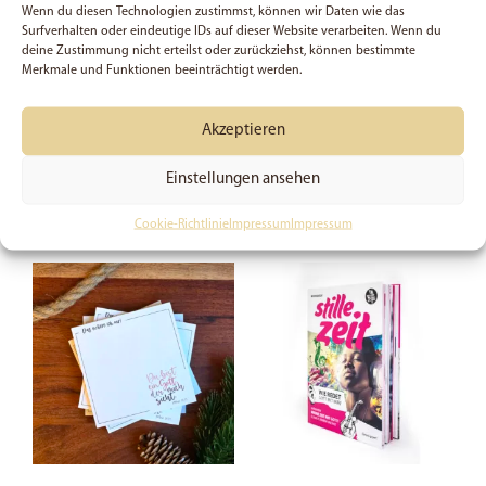
Größe
14,3 × 1,5 × 1,5 cm
Wenn du diesen Technologien zustimmst, können wir Daten wie das
Surfverhalten oder eindeutige IDs auf dieser Website verarbeiten. Wenn du
deine Zustimmung nicht erteilst oder zurückziehst, können bestimmte
Farbe
Pink, Weiß
Merkmale und Funktionen beeinträchtigt werden.
Farbe (Tinte)
Blau
Akzeptieren
Einstellungen ansehen
Das könnte dir auch
gefallen …
Cookie-Richtlinie
Impressum
Impressum