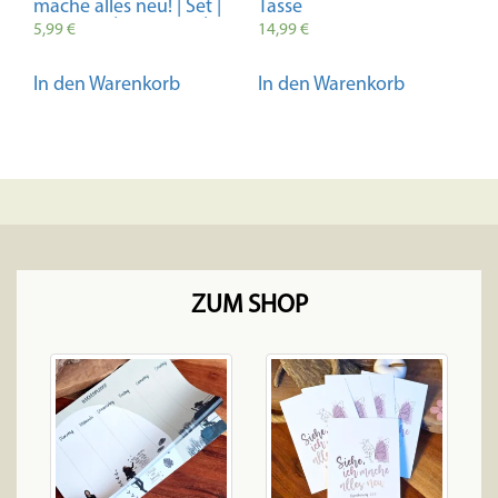
mache alles neu! | Set |
Tasse
Bibelvers | Christlich |
5,99
€
14,99
€
Planner | Journal |
Handmade | Vinyl |
In den Warenkorb
In den Warenkorb
Geschenk | Jahreslosung
ZUM SHOP