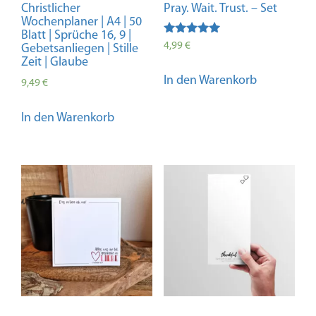
gewählt
Christlicher
Pray. Wait. Trust. – Set
werden
Wochenplaner | A4 | 50
Blatt | Sprüche 16, 9 |
Bewertet mit
4,99
€
Gebetsanliegen | Stille
5.00
Zeit | Glaube
von 5
In den Warenkorb
9,49
€
In den Warenkorb