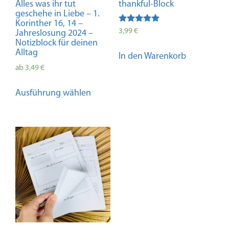
Alles was ihr tut
thankful-Block
geschehe in Liebe – 1.
Korinther 16, 14 –
Bewertet mit
3,99
€
Jahreslosung 2024 –
5.00
Notizblock für deinen
von 5
Alltag
In den Warenkorb
ab
3,49
€
Dieses
Ausführung wählen
Produkt
weist
mehrere
Varianten
auf.
Die
Optionen
können
auf
der
Produktseite