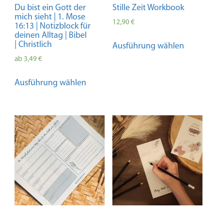
Du bist ein Gott der
Stille Zeit Workbook
mich sieht | 1. Mose
12,90
€
16:13 | Notizblock für
deinen Alltag | Bibel
Dieses
| Christlich
Ausführung wählen
Produkt
ab
3,49
€
weist
mehrere
Dieses
Ausführung wählen
Variante
Produkt
auf.
weist
Die
mehrere
Optione
Varianten
können
auf.
auf
Die
der
Optionen
Produkts
können
gewählt
auf
werden
der
Produktseite