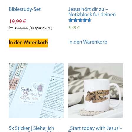
Biblestudy-Set
Jesus hört dir zu –
Notizblock für deinen
Alltag
19,99
€
Bewertet
3,49
€
Preis:
27,79
€
(Du sparst 28%)
mit
4.50
von 5
In den Warenkorb
In den Warenkorb
5x Sticker | Siehe, ich
„Start today with Jesus“-