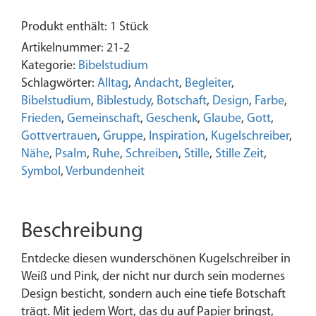
Stille
Produkt enthält: 1
Stück
Zeit
|
Artikelnummer:
21-2
Psalm
Kategorie:
Bibelstudium
31,16
Schlagwörter:
Alltag
,
Andacht
,
Begleiter
,
|
Bibelstudium
,
Biblestudy
,
Botschaft
,
Design
,
Farbe
,
Meine
Frieden
,
Gemeinschaft
,
Geschenk
,
Glaube
,
Gott
,
Zeit
Gottvertrauen
,
Gruppe
,
Inspiration
,
Kugelschreiber
,
steht
Nähe
,
Psalm
,
Ruhe
,
Schreiben
,
Stille
,
Stille Zeit
,
in
Symbol
,
Verbundenheit
deinen
Händen
|
Beschreibung
Christlich
|
Entdecke diesen wunderschönen Kugelschreiber in
Bibelstudium
Weiß und Pink, der nicht nur durch sein modernes
|
Design besticht, sondern auch eine tiefe Botschaft
Bibelzubehör
trägt. Mit jedem Wort, das du auf Papier bringst,