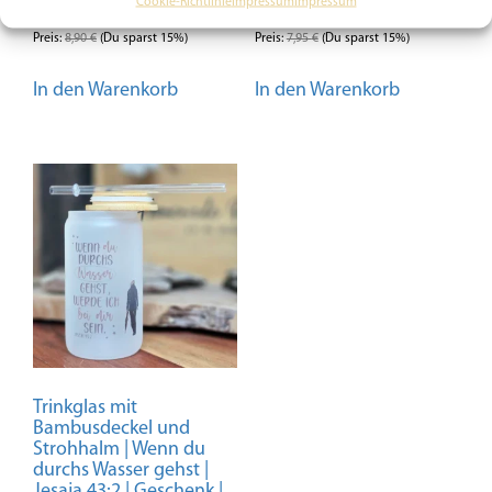
Cookie-Richtlinie
Impressum
Impressum
7,57
€
6,76
€
Preis:
8,90
€
(Du sparst 15%)
Preis:
7,95
€
(Du sparst 15%)
In den Warenkorb
In den Warenkorb
Trinkglas mit
Bambusdeckel und
Strohhalm | Wenn du
durchs Wasser gehst |
Jesaja 43:2 | Geschenk |