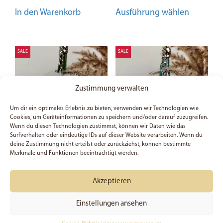
Dieses
In den Warenkorb
Ausführung wählen
Produkt
weist
mehrere
Variante
SALE
SALE
auf.
Die
Zustimmung verwalten
Optione
können
Um dir ein optimales Erlebnis zu bieten, verwenden wir Technologien wie
auf
Cookies, um Geräteinformationen zu speichern und/oder darauf zuzugreifen.
der
Wenn du diesen Technologien zustimmst, können wir Daten wie das
Surfverhalten oder eindeutige IDs auf dieser Website verarbeiten. Wenn du
Produkts
deine Zustimmung nicht erteilst oder zurückziehst, können bestimmte
gewählt
Merkmale und Funktionen beeinträchtigt werden.
My savior –
Ruhe in Frieden –
werden
Schlüsselanhänger
Schlüsselanhänger
Akzeptieren
Einstellungen ansehen