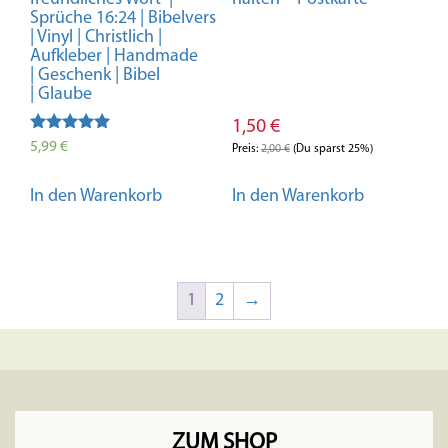
Sprüche 16:24 | Bibelvers
| Vinyl | Christlich |
Aufkleber | Handmade
| Geschenk | Bibel
| Glaube
1,50
€
Bewertet mit
5,99
€
Preis:
2,00
€
(Du sparst 25%)
5.00
von 5
In den Warenkorb
In den Warenkorb
1
2
→
ZUM SHOP