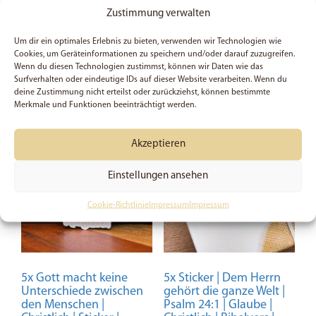
| Vinyl
Zustimmung verwalten
Bewertet mit
Bewertet
5,99
€
5,99
€
Um dir ein optimales Erlebnis zu bieten, verwenden wir Technologien wie
5.00
mit
Cookies, um Geräteinformationen zu speichern und/oder darauf zuzugreifen.
von 5
4.67
Wenn du diesen Technologien zustimmst, können wir Daten wie das
von 5
In den Warenkorb
In den Warenkorb
Surfverhalten oder eindeutige IDs auf dieser Website verarbeiten. Wenn du
deine Zustimmung nicht erteilst oder zurückziehst, können bestimmte
Merkmale und Funktionen beeinträchtigt werden.
Akzeptieren
Einstellungen ansehen
Cookie-Richtlinie
Impressum
Impressum
5x Gott macht keine
5x Sticker | Dem Herrn
Unterschiede zwischen
gehört die ganze Welt |
den Menschen |
Psalm 24:1 | Glaube |