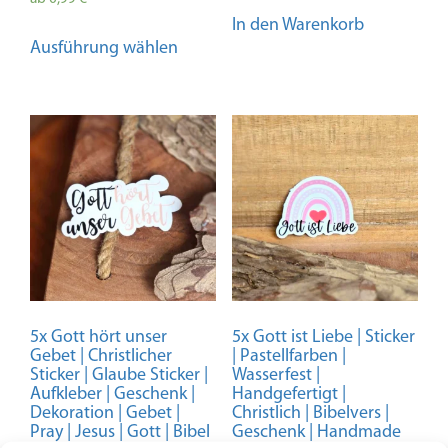
mit
In den Warenkorb
4.98
Dieses
von 5
Ausführung wählen
Produkt
weist
mehrere
Varianten
auf.
Die
Optionen
können
auf
der
Produktseite
gewählt
5x Gott hört unser
5x Gott ist Liebe | Sticker
werden
Gebet | Christlicher
| Pastellfarben |
Sticker | Glaube Sticker |
Wasserfest |
Aufkleber | Geschenk |
Handgefertigt |
Dekoration | Gebet |
Christlich | Bibelvers |
Pray | Jesus | Gott | Bibel
Geschenk | Handmade