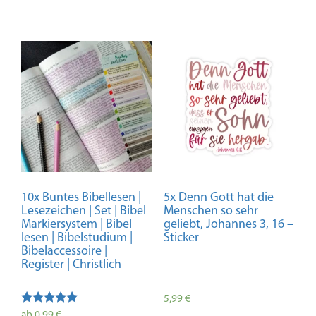
10x Buntes Bibellesen |
5x Denn Gott hat die
Lesezeichen | Set | Bibel
Menschen so sehr
Markiersystem | Bibel
geliebt, Johannes 3, 16 –
lesen | Bibelstudium |
Sticker
Bibelaccessoire |
Register | Christlich
5,99
€
Bewertet
ab
0,99
€