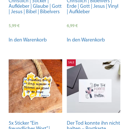
Christlich | Sticker |
Christlich | Bibelvers |
Aufkleber | Glaube | Gott
Erde | Gott | Jesus | Vinyl
| Jesus | Bibel | Bibelvers
| Aufkleber
5,99
€
6,99
€
In den Warenkorb
In den Warenkorb
SALE
5x Sticker “Ein
Der Tod konnte ihn nicht
freundliches Wort” |
halten – Postkarte