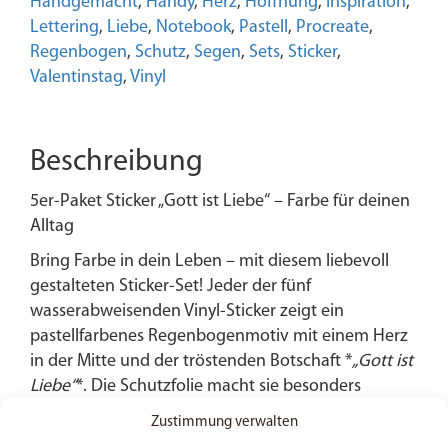
|
Handgemacht
,
Handy
,
Herz
,
Hoffnung
,
Inspiration
,
Handgefertigt
Lettering
,
Liebe
,
Notebook
,
Pastell
,
Procreate
,
|
Regenbogen
,
Schutz
,
Segen
,
Sets
,
Sticker
,
Christlich
Valentinstag
,
Vinyl
|
Bibelvers
|
Beschreibung
Geschenk
| Handmade
5er-Paket Sticker „Gott ist Liebe“ – Farbe für deinen
| Vinyl
Alltag
Menge
Bring Farbe in dein Leben – mit diesem liebevoll
gestalteten Sticker-Set! Jeder der fünf
wasserabweisenden Vinyl-Sticker zeigt ein
pastellfarbenes Regenbogenmotiv mit einem Herz
in der Mitte und der tröstenden Botschaft
*
„Gott ist
Liebe“
*
. Die Schutzfolie macht sie besonders
belastbar, sodass sie perfekt für Laptops,
Zustimmung verwalten
Wasserflaschen, Tagebücher oder dein Auto