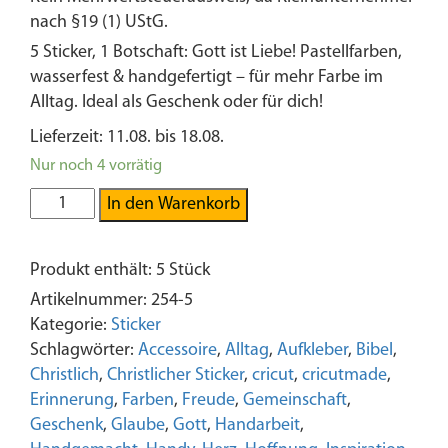
auf
nach §19 (1) UStG.
Kundenbewertungen
5 Sticker, 1 Botschaft: Gott ist Liebe! Pastellfarben,
wasserfest & handgefertigt – für mehr Farbe im
Alltag. Ideal als Geschenk oder für dich!
Lieferzeit: 11.08. bis 18.08.
Nur noch 4 vorrätig
5x
In den Warenkorb
Gott
ist
Produkt enthält: 5
Stück
Liebe
|
Artikelnummer:
254-5
Sticker
Kategorie:
Sticker
|
Schlagwörter:
Accessoire
,
Alltag
,
Aufkleber
,
Bibel
,
Pastellfarben
Christlich
,
Christlicher Sticker
,
cricut
,
cricutmade
,
|
Erinnerung
,
Farben
,
Freude
,
Gemeinschaft
,
Wasserfest
Geschenk
,
Glaube
,
Gott
,
Handarbeit
,