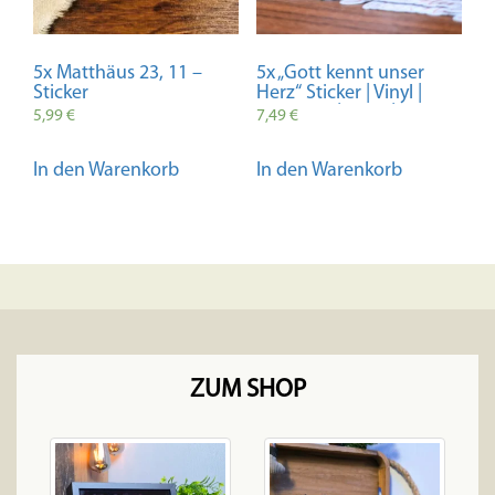
5x Matthäus 23, 11 –
5x „Gott kennt unser
Sticker
Herz“ Sticker | Vinyl |
Christlich | Bibel | Glaube
5,99
€
7,49
€
| Geschenk
In den Warenkorb
In den Warenkorb
ZUM SHOP