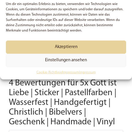
geeignet sind.
Um dir ein optimales Erlebnis zu bieten, verwenden wir Technologien wie
Cookies, um Geräteinformationen zu speichern und/oder darauf zuzugreifen.
Wir haben diese Sticker mit Sorgfalt selbst
Wenn du diesen Technologien zustimmst, können wir Daten wie das
Surfverhalten oder eindeutige IDs auf dieser Website verarbeiten. Wenn du
entworfen und hergestellt, damit du Gottes Liebe
deine Zustimmung nicht erteilst oder zurückziehst, können bestimmte
immer bei dir tragen kannst – ob als kleines Zeichen
Merkmale und Funktionen beeinträchtigt werden.
der Ermutigung für dich oder als Geschenk für liebe
Menschen. Die fröhlichen Farben und die klare
Akzeptieren
Botschaft erinnern dich daran, dass Gottes Liebe
bunt und lebendig ist.
Einstellungen ansehen
Abbildung kann abweichen.
Cookie-Richtlinie
Impressum
Impressum
4 Bewertungen für
5x Gott ist
Liebe | Sticker | Pastellfarben |
Wasserfest | Handgefertigt |
Christlich | Bibelvers |
Geschenk | Handmade | Vinyl