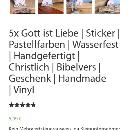
5x Gott ist Liebe | Sticker |
Pastellfarben | Wasserfest
| Handgefertigt |
Christlich | Bibelvers |
Geschenk | Handmade
| Vinyl
Bewertet
3
mit
4.67
5,99
€
von 5,
basierend
Kein Mehrwertsteuerausweis, da Kleinunternehmer