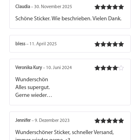
Claudia
–
30. November 2025
Bewertet
Schöne Sticker. Wie beschrieben. Vielen Dank.
mit
5
von 5
bless
–
11. April 2025
Bewertet
mit
5
von 5
Veronika Kury
–
10. Juni 2024
Bewertet
Wunderschön
mit
4
von 5
Alles supergut.
Gerne wieder…
Jennifer
–
9. Dezember 2023
Bewertet
Wunderschöner Sticker, schneller Versand,
mit
5
von 5