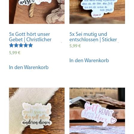
5x Gott hört unser
5x Sei mutig und
Gebet | Christlicher
entschlossen | Sticker
Sticker | Glaube Sticker |
| Josua 1:9 | Bibelvers |
5,99
€
Aufkleber | Geschenk |
Christlich | Glaube |
Bewertet mit
5,99
€
Dekoration | Gebet |
Geschenk | Bibel | Gott |
5.00
In den Warenkorb
Pray | Jesus | Gott | Bibel
Jesus | Vinyl | Aufkleber
von 5
In den Warenkorb