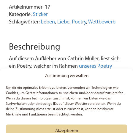
Artikelnummer:
17
Kategorie:
Sticker
Schlagwörter:
Leben
,
Liebe
,
Poetry
,
Wettbewerb
Beschreibung
Auf diesem Aufkleber von Cathrin Müller, liest sich
ein Poetry, welcher im Rahmen
unseres Poetry
Wettbewerb
2015 entstanden ist.
Zustimmung verwalten
Um dir ein optimales Erlebnis zu bieten, verwenden wir Technologien wie
„Dein Reich komme, Dein Wille geschehe,
Cookies, um Geräteinformationen zu speichern und/oder darauf zuzugreifen.
wie im Himmel so auf Erden.“
Wenn du diesen Technologien zustimmst, können wir Daten wie das
Surfverhalten oder eindeutige IDs auf dieser Website verarbeiten. Wenn du
Weißt du, was das heißt?
deine Zustimmung nicht erteilst oder zurückziehst, können bestimmte
Wenn dein Gott dich berührt, wenn er dich
Merkmale und Funktionen beeinträchtigt werden.
erwählt.
Wenn du im Überfluss Seiner Liebe ertrinkst.
Akzeptieren