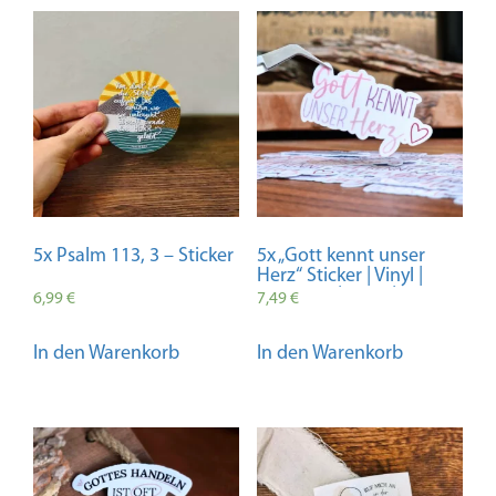
5x Psalm 113, 3 – Sticker
5x „Gott kennt unser
Herz“ Sticker | Vinyl |
Christlich | Bibel | Glaube
6,99
€
7,49
€
| Geschenk
In den Warenkorb
In den Warenkorb