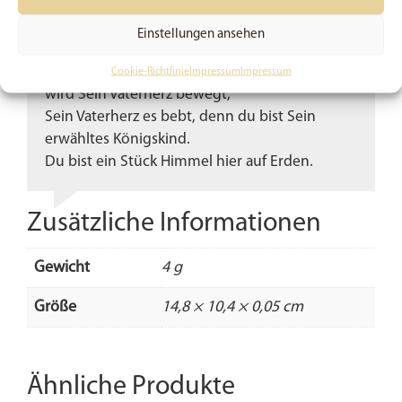
Und während, du zu dir stirbst, blüht Sein
Leben in dir auf.
Einstellungen ansehen
Ja, du bist Seine wunderbare Schöpfung.
Und wenn Einmaligkeit das „Wir“ erkennt, dann
Cookie-Richtlinie
Impressum
Impressum
wird Sein Vaterherz bewegt,
Sein Vaterherz es bebt, denn du bist Sein
erwähltes Königskind.
Du bist ein Stück Himmel hier auf Erden.
Zusätzliche Informationen
Gewicht
4 g
Größe
14,8 × 10,4 × 0,05 cm
Ähnliche Produkte