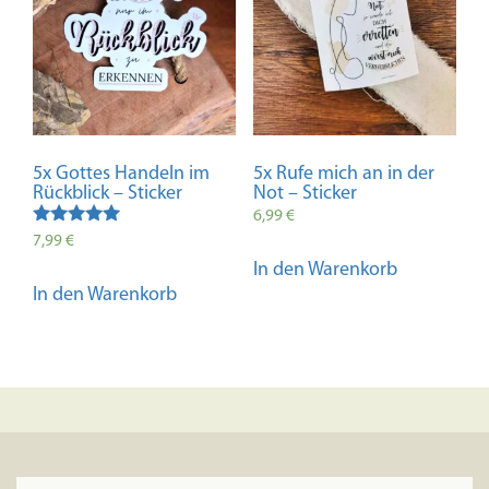
5x Gottes Handeln im
5x Rufe mich an in der
Rückblick – Sticker
Not – Sticker
6,99
€
Bewertet mit
7,99
€
5.00
In den Warenkorb
von 5
In den Warenkorb