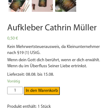
Aufkleber Cathrin Müller
0,50
€
Kein Mehrwertsteuerausweis, da Kleinunternehmer
nach §19 (1) UStG.
Wenn dein Gott dich berührt, wenn er dich erwählt.
Wenn du im Überfluss Seiner Liebe ertrinkst.
Lieferzeit: 08.08. bis 15.08.
Vorrätig
Aufkleber
In den Warenkorb
Cathrin
Müller
Produkt enthält: 1
Stück
Menge