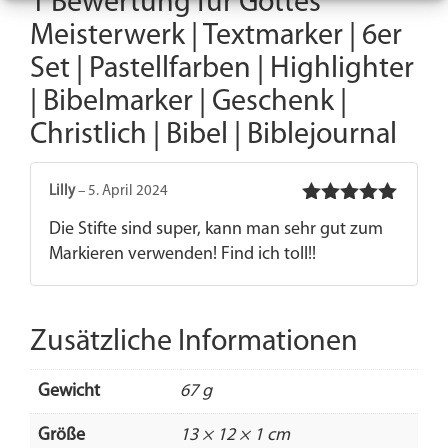
1 Bewertung für
Gottes
Meisterwerk | Textmarker | 6er
Set | Pastellfarben | Highlighter
| Bibelmarker | Geschenk |
Christlich | Bibel | Biblejournal
Lilly
–
5. April 2024
Bewertet
Die Stifte sind super, kann man sehr gut zum
mit
5
von 5
Markieren verwenden! Find ich toll!!
Zusätzliche Informationen
Gewicht
67 g
Größe
13 × 12 × 1 cm