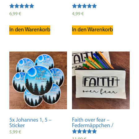
Bewertet mit
Bewertet
6,99
€
4,99
€
5.00
mit
von 5
4.83
von 5
In den Warenkorb
In den Warenkorb
5x Johannes 1, 5 –
Faith over fear –
Sticker
Federmäppchen /
Kosmetiktasche
5,99
€
Bewertet mit