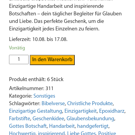
Einzigartige Handarbeit und inspirierende
Botschaften – dein täglicher Begleiter für Glauben
und Liebe. Das perfekte Geschenk, um die
Einzigartigkeit jedes Einzelnen zu feiern.
Lieferzeit: 10.08. bis 17.08.
Vorrätig
Gottes
In den Warenkorb
Meisterwerk
|
Produkt enthält: 6
Stück
Textmarker
|
Artikelnummer:
311
6er
Kategorie:
Sonstiges
Set
Schlagwörter:
Bibelverse
,
Christliche Produkte
,
|
Einzigartige Gestaltung
,
Einzigartigkeit
,
Epoxidharz
,
Pastellfarben
Farbstifte
,
Geschenkidee
,
Glaubensbekundung
,
|
Gottes Botschaft
,
Handarbeit
,
handgefertigt
,
Highlighter
Hochwertig
,
inspirierend
,
Liebe Gottes
,
Positive