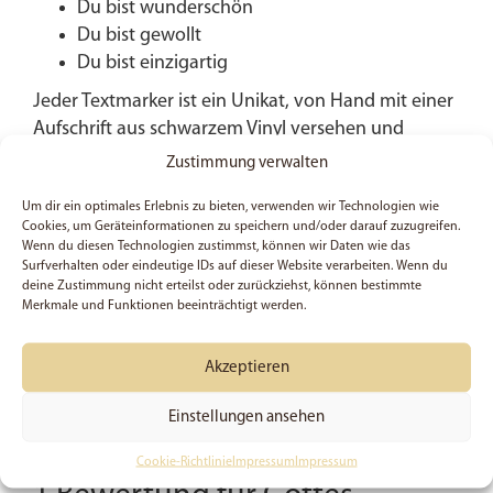
Du bist wunderschön
Du bist gewollt
Du bist einzigartig
Jeder Textmarker ist ein Unikat, von Hand mit einer
Aufschrift aus schwarzem Vinyl versehen und
anschließend mit Epoxidharz überzogen, was ihnen
Zustimmung verwalten
nicht nur eine ästhetische Tiefe verleiht, sondern
Um dir ein optimales Erlebnis zu bieten, verwenden wir Technologien wie
auch eine bemerkenswerte Robustheit. Diese Stifte
Cookies, um Geräteinformationen zu speichern und/oder darauf zuzugreifen.
sind nicht nur für den persönlichen Gebrauch,
Wenn du diesen Technologien zustimmst, können wir Daten wie das
sondern eignen sich auch wunderbar als Geschenk,
Surfverhalten oder eindeutige IDs auf dieser Website verarbeiten. Wenn du
deine Zustimmung nicht erteilst oder zurückziehst, können bestimmte
um die kostbare Botschaft von Gottes Liebe an
Merkmale und Funktionen beeinträchtigt werden.
Freunde und Familie weiterzugeben. Lass diese
Textmarker dein täglicher Begleiter sein und
Akzeptieren
erinnere dich daran, dass du ein Meisterwerk Gottes
bist, geschaffen mit unendlicher Sorgfalt und Liebe.
Einstellungen ansehen
Abbildung kann abweichen.
Cookie-Richtlinie
Impressum
Impressum