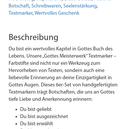
|
Botschaft
,
Schreibwaren
,
Seelenstärkung
,
Bibelmarker
Textmarker
,
Wertvolles Geschenk
|
Geschenk
|
Beschreibung
Christlich
|
Du bist ein wertvolles Kapitel in Gottes Buch des
Bibel
Lebens. Unsere „Gottes Meisterwerk“ Textmarker –
|
Farbstifte sind nicht nur ein Werkzeug zum
Biblejournal
Hervorheben von Texten, sondern auch eine
Menge
liebevolle Erinnerung an deine Einzigartigkeit in
Gottes Augen. Dieses 6er-Set von handgefertigten
Textmarkern trägt Botschaften, die uns an Gottes
tiefe Liebe und Anerkennung erinnern:
Du bist geliebt
Du bist ausgezeichnet
Du bist erwählt