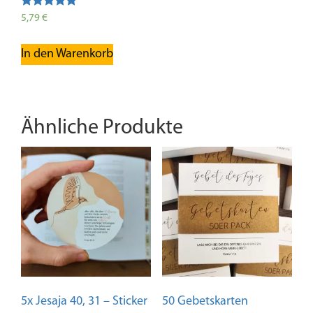
Bewertet mit
5,79
€
5.00
von 5
In den Warenkorb
Ähnliche Produkte
5x Jesaja 40, 31 – Sticker
50 Gebetskarten