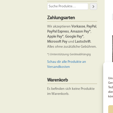
Zahlungsarten
Wir akzeptieren
Vorkasse
,
PayPal
,
PayPal Express
,
Amazon Pay*
,
Apple Pay*
,
Google Pay*
,
Microsoft Pay
und
Lastschrift
.
Alles ohne zusätzliche Gebühren.
*) Unterstützung Geräteabhängig
Schau dir alle Produkte an
Versandkosten
Um 
Warenkorb
Ger
Tec
Es befinden sich keine Produkte
die
im Warenkorb.
kön