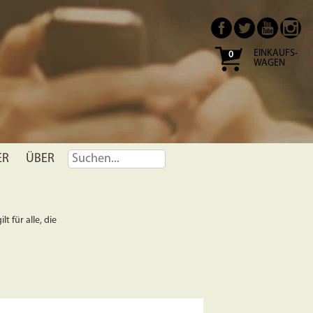
EINKAUFS-
0
WAGEN
ER
ÜBER
t für alle, die