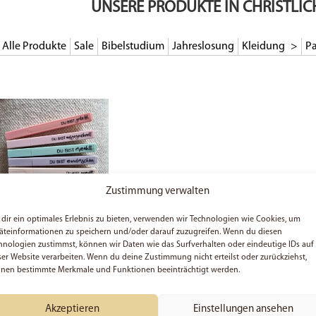
UNSERE PRODUKTE IN CHRISTLI
Alle Produkte
Sale
Bibelstudium
Jahreslosung
Kleidung
Pa
Zustimmung verwalten
dir ein optimales Erlebnis zu bieten, verwenden wir Technologien wie Cookies, um
Gottes Meisterwerk |
äteinformationen zu speichern und/oder darauf zuzugreifen. Wenn du diesen
Textmarker | 6er Set |
hnologien zustimmst, können wir Daten wie das Surfverhalten oder eindeutige IDs auf
Pastellfarben | Highlighter
ser Website verarbeiten. Wenn du deine Zustimmung nicht erteilst oder zurückziehst,
| Bibelmarker | Geschenk |
nen bestimmte Merkmale und Funktionen beeinträchtigt werden.
Christlich | Bibel |
Biblejournal
19,50
€
Akzeptieren
Einstellungen ansehen