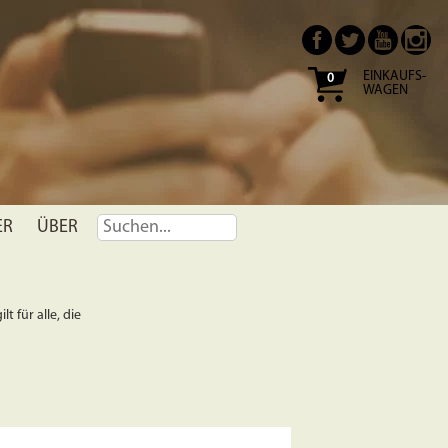
EINKAUFS-
0
WAGEN
ER
ÜBER
t für alle, die