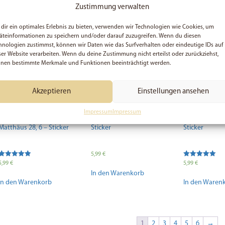
In den Warenkorb
Zustimmung verwalten
dir ein optimales Erlebnis zu bieten, verwenden wir Technologien wie Cookies, um
äteinformationen zu speichern und/oder darauf zuzugreifen. Wenn du diesen
hnologien zustimmst, können wir Daten wie das Surfverhalten oder eindeutige IDs auf
ser Website verarbeiten. Wenn du deine Zustimmung nicht erteilst oder zurückziehst,
nen bestimmte Merkmale und Funktionen beeinträchtigt werden.
Akzeptieren
Einstellungen ansehen
Impressum
Impressum
5x Er ist auferstanden,
5x Er Lebt, Lukas 23, 24 –
5x Geliebt, Rö
Matthäus 28, 6 – Sticker
Sticker
Sticker
5,99
€
Bewertet mit
Bewertet mit
5,99
€
5,99
€
5.00
5.00
In den Warenkorb
von 5
von 5
In den Warenkorb
In den Waren
1
2
3
4
5
6
→