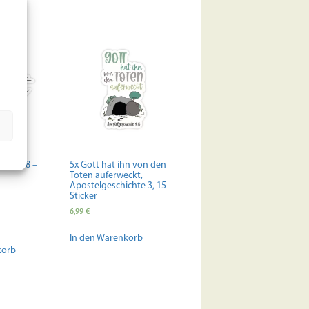
mer 5, 8 –
5x Gott hat ihn von den
Toten auferweckt,
Apostelgeschichte 3, 15 –
Sticker
6,99
€
In den Warenkorb
korb