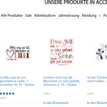
UNSERE PRODUKTE IN ACC
Alle Produkte
Sale
Bibelstudium
Jahreslosung
Kleidung
Pa
5x Alles was ihr tut
5x Denn Gott hat die
5x Der Tod ko
geschehe in Liebe, 1.
Menschen so sehr geliebt,
nicht halten –
Korinther 16, 14 – Sticker
Johannes 3, 16 – Sticker
5,99
€
5,99
€
Bewertet mit
5,99
€
5.00
In den Warenkorb
In den Waren
von 5