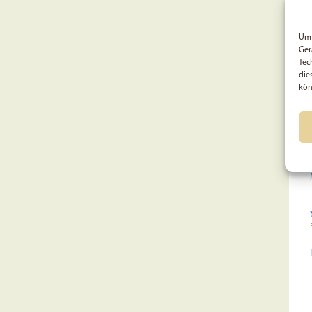
Um 
Ger
Tec
die
kön