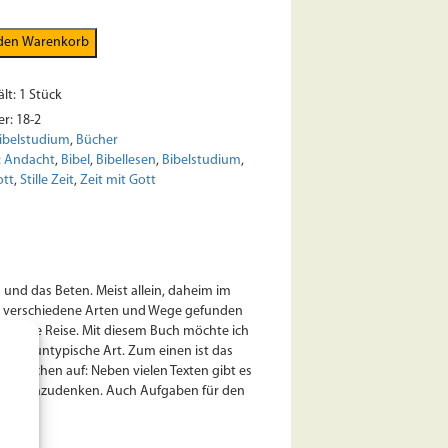
 den Warenkorb
lt: 1
Stück
er:
18-2
ibelstudium
,
Bücher
:
Andacht
,
Bibel
,
Bibellesen
,
Bibelstudium
,
ott
,
Stille Zeit
,
Zeit mit Gott
sen und das Beten. Meist allein, daheim im
le verschiedene Arten und Wege gefunden
pannende Reise. Mit diesem Buch möchte ich
Bücher untypische Art. Zum einen ist das
itmachen auf: Neben vielen Texten gibt es
gen nachzudenken. Auch Aufgaben für den