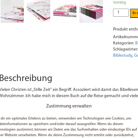
Vorrätig
Stille
In
Zeit
Workbook
Produkt enthä
Menge
Artikelnumm
Kategorien:
B
Schlagwörter
Biblestudy
,
G
Beschreibung
Vielen Christen ist „Stille Zeit“ ein Begriff. Assoziiert wird damit das Bibelle
Wohnzimmer. Ich habe mich in diesem Buch auf die Reise gemacht und vie
und beschrieben, die deine Stille Zeit vereinfachen könnten. Es war eine s
Zustimmung verwalten
alle einladen, ihre Beziehung mit Gott aufzufrischen. Und zwar auf eine für 
Buch sehr frisch und modern gestaltet, zum anderen fordert das Buch zum M
dir ein optimales Erlebnis zu bieten, verwenden wir Technologien wie Cookies, um
die Möglichkeit, eigene Notizen zu machen und über herausfordernde Fra
äteinformationen zu speichern und/oder darauf zuzugreifen. Wenn du diesen
Alltag animieren dazu, das Gelernte zu verinnerlichen.
hnologien zustimmst, können wir Daten wie das Surfverhalten oder eindeutige IDs auf
ser Website verarbeiten. Wenn du deine Zustimmung nicht erteilst oder zurückziehst,