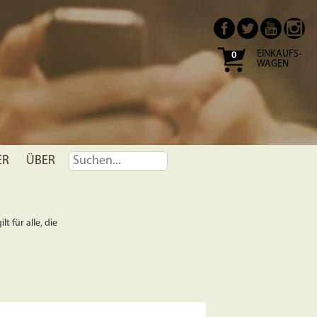
EINKAUFS-
0
WAGEN
ER
ÜBER
t für alle, die