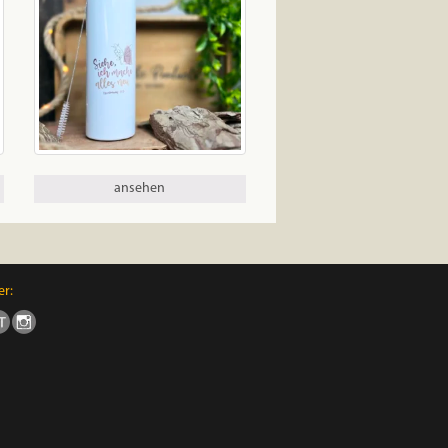
ansehen
er: