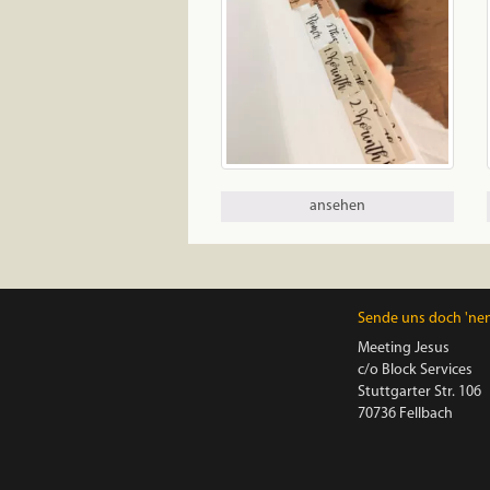
ansehen
Sende uns doch 'nen 
Meeting Jesus
c/o Block Services
Stuttgarter Str. 106
70736 Fellbach