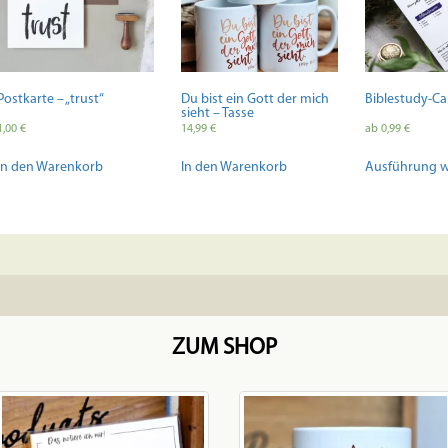
Postkarte – „trust“
Du bist ein Gott der mich
Biblestudy-Ca
sieht – Tasse
1,00
€
14,99
€
ab
0,99
€
In den Warenkorb
In den Warenkorb
Ausführung 
ZUM SHOP