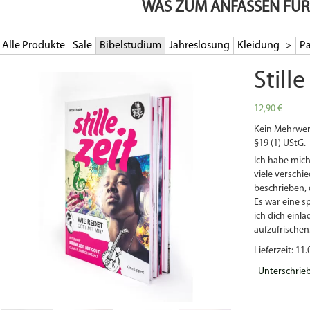
WAS ZUM ANFASSEN FÜR
Alle Produkte
Sale
Bibelstudium
Jahreslosung
Kleidung
Pa
Still
12,90
€
Kein Mehrwer
§19 (1) UStG.
Ich habe mich
viele versch
beschrieben, 
Es war eine 
ich dich einl
aufzufrischen
Lieferzeit: 11.
Unterschrie