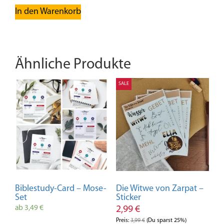
von 5
In den Warenkorb
Ähnliche Produkte
SALE
Biblestudy-Card – Mose-
Die Witwe von Zarpat –
Set
Sticker
ab
3,49
€
2,99
€
Preis:
3,99
€
(Du sparst 25%)
Dieses