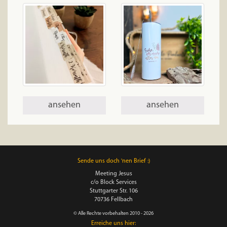
ansehen
ansehen
Sende uns doch 'nen Brief :)
Meeting Jesus
c/o Block Services
Stuttgarter Str. 106
70736 Fellbach
© Alle Rechte vorbehalten 2010 - 2026
Erreiche uns hier: