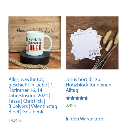
weist
mehrere
Variante
auf.
Die
Optione
können
auf
der
Produkts
gewählt
Alles, was ihr tut,
Jesus hört dir zu –
werden
geschieht in Liebe | 1.
Notizblock für deinen
Korinther 16, 14 |
Alltag
Jahreslosung 2024 |
Tasse | Christlich |
Bewertet
3,49
€
Bibelvers | Valentinstag |
mit
Bibel | Geschenk
4.50
von 5
In den Warenkorb
14,99
€