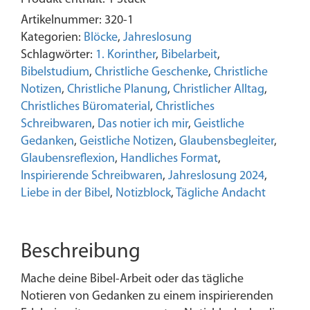
tut
geschehe
Artikelnummer:
320-1
in
Kategorien:
Blöcke
,
Jahreslosung
Liebe
Schlagwörter:
1. Korinther
,
Bibelarbeit
,
-
Bibelstudium
,
Christliche Geschenke
,
Christliche
1.
Notizen
,
Christliche Planung
,
Christlicher Alltag
,
Korinther
Christliches Büromaterial
,
Christliches
16,
Schreibwaren
,
Das notier ich mir
,
Geistliche
14
Gedanken
,
Geistliche Notizen
,
Glaubensbegleiter
,
-
Glaubensreflexion
,
Handliches Format
,
Jahreslosung
Inspirierende Schreibwaren
,
Jahreslosung 2024
,
2024
Liebe in der Bibel
,
Notizblock
,
Tägliche Andacht
-
Notizblock
für
Beschreibung
deinen
Alltag
Mache deine Bibel-Arbeit oder das tägliche
Menge
Notieren von Gedanken zu einem inspirierenden