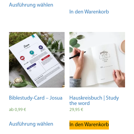
Ausführung wählen
Produkt
In den Warenkorb
weist
mehrere
Varianten
auf.
Die
Optionen
können
auf
der
Produktseite
gewählt
werden
Biblestudy-Card – Josua
Hauskreisbuch | Study
the word
ab
0,99
€
29,95
€
Dieses
Ausführung wählen
In den Warenkorb
Produkt
weist