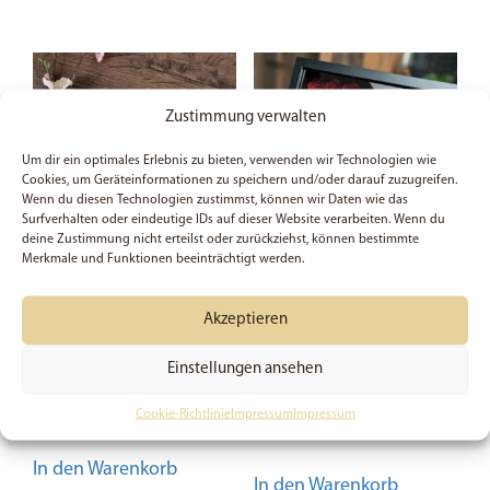
Zustimmung verwalten
Um dir ein optimales Erlebnis zu bieten, verwenden wir Technologien wie
Cookies, um Geräteinformationen zu speichern und/oder darauf zuzugreifen.
Wenn du diesen Technologien zustimmst, können wir Daten wie das
Surfverhalten oder eindeutige IDs auf dieser Website verarbeiten. Wenn du
deine Zustimmung nicht erteilst oder zurückziehst, können bestimmte
Merkmale und Funktionen beeinträchtigt werden.
Alles was ihr tut,
Shadowbox | Alles was
geschehe in Liebe, 1.
ihr tut, geschehe in
Akzeptieren
Korinther 16, 14 –
Liebe | 1. Korinther 16:14
Postkarte
| Geschenk | Valentinstag
Einstellungen ansehen
| Bibelvers | Handmade
| Bilderrhamen
Bewertet mit
Cookie-Richtlinie
Impressum
Impressum
2,00
€
5.00
49,95
€
von 5
In den Warenkorb
In den Warenkorb