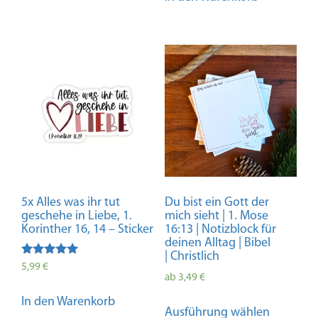
5x Alles was ihr tut
Du bist ein Gott der
geschehe in Liebe, 1.
mich sieht | 1. Mose
Korinther 16, 14 – Sticker
16:13 | Notizblock für
deinen Alltag | Bibel
| Christlich
Bewertet mit
5,99
€
5.00
ab
3,49
€
von 5
Dieses
In den Warenkorb
Ausführung wählen
Produkt