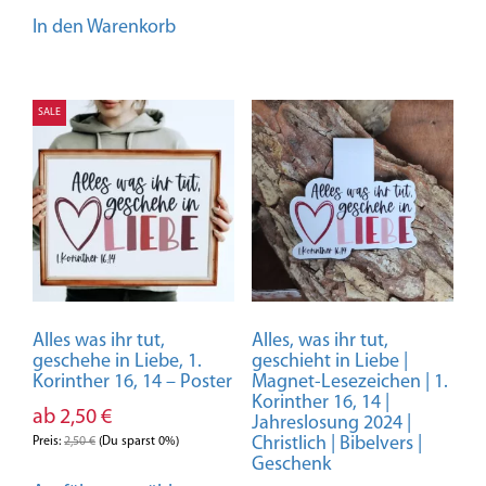
In den Warenkorb
SALE
Alles was ihr tut,
Alles, was ihr tut,
geschehe in Liebe, 1.
geschieht in Liebe |
Korinther 16, 14 – Poster
Magnet-Lesezeichen | 1.
Korinther 16, 14 |
ab
2,50
€
Jahreslosung 2024 |
Christlich | Bibelvers |
Preis:
2,50
€
(Du sparst 0%)
Geschenk
Dieses