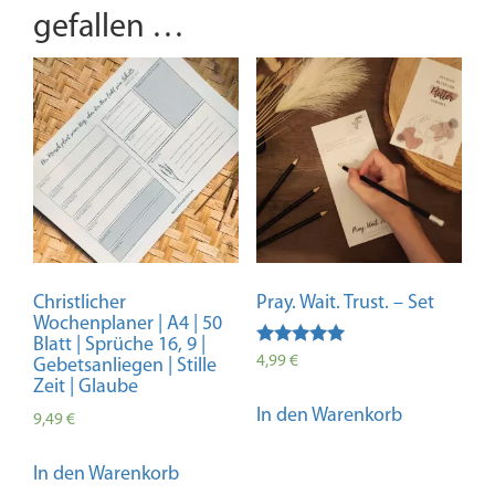
gefallen …
Christlicher
Pray. Wait. Trust. – Set
Wochenplaner | A4 | 50
Blatt | Sprüche 16, 9 |
Bewertet mit
4,99
€
Gebetsanliegen | Stille
5.00
Zeit | Glaube
von 5
In den Warenkorb
9,49
€
In den Warenkorb