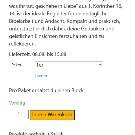
was ihr tut, geschehe in Liebe“ aus 1. Korinther 16,
14, ist der ideale Begleiter für deine tägliche
Bibelarbeit und Andacht. Kompakt und praktisch,
unterstützt er dich dabei, deine Gedanken und
geistlichen Einsichten festzuhalten und zu
reflektieren.
Lieferzeit: 08.08. bis 15.08.
Paket
Leeren
Pro Paket erhältst du einen Block
Vorrätig
Alles
In den Warenkorb
was
ihr
Produkt enthält: 1
Stück