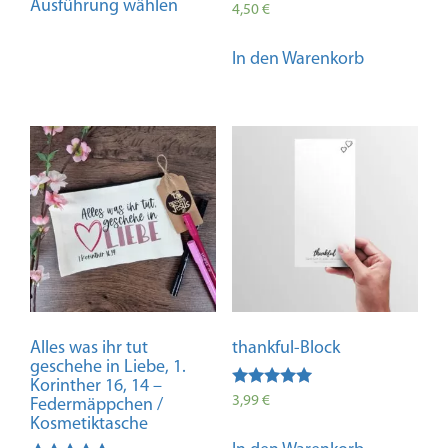
Ausführung wählen
4,50
€
Produkt
weist
In den Warenkorb
mehrere
Varianten
auf.
Die
Optionen
können
auf
der
Produktseite
gewählt
werden
Alles was ihr tut
thankful-Block
geschehe in Liebe, 1.
Korinther 16, 14 –
Bewertet mit
3,99
€
Federmäppchen /
5.00
Kosmetiktasche
von 5