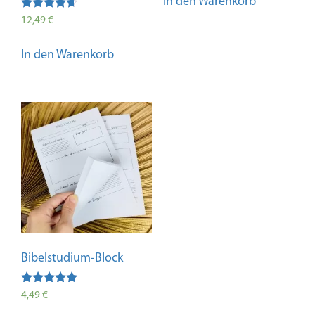
In den Warenkorb
Bewertet
12,49
€
mit
4.50
von 5
In den Warenkorb
Bibelstudium-Block
Bewertet
4,49
€
mit
4.95