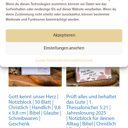
ab
3,49
€
ab
3,49
€
Wenn du diesen Technologien zustimmst, können wir Daten wie das
Dieses
Dieses
Surfverhalten oder eindeutige IDs auf dieser Website verarbeiten. Wenn du
Ausführung wählen
Ausführung wählen
deine Zustimmung nicht erteilst oder zurückziehst, können bestimmte
Produkt
Produkt
Merkmale und Funktionen beeinträchtigt werden.
weist
weist
mehrere
mehrere
Akzeptieren
Varianten
Variante
auf.
auf.
Einstellungen ansehen
Die
Die
Optionen
Optione
Cookie-Richtlinie
Impressum
Impressum
können
können
auf
auf
der
der
Produktseite
Produkts
gewählt
gewählt
Gott kennt unser Herz |
Prüft alles und behaltet
werden
werden
Notizblock | 50 Blatt |
das Gute | 1.
Christlich | Handlich | 9,8
Thessalonicher 5:21 |
x 9,8 cm | Bibel | Glaube |
Jahreslosung 2025
Schreibwaren |
| Notizblock für deinen
Geschenk
Alltag | Bibel | Christlich