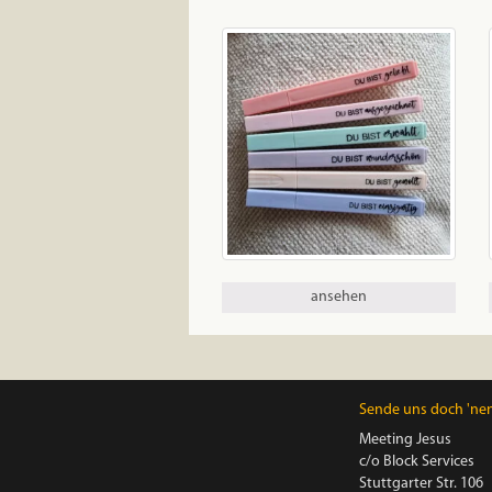
ansehen
Sende uns doch 'nen 
Meeting Jesus
c/o Block Services
Stuttgarter Str. 106