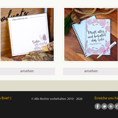
gewählt
werden
ansehen
ansehen
Brief :)
Erreiche uns hi
© Alle Rechte vorbehalten 2010 - 2026