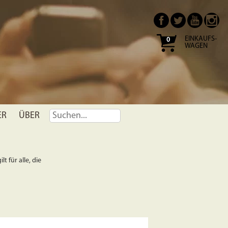
EINKAUFS-
0
WAGEN
ER
ÜBER
t für alle, die