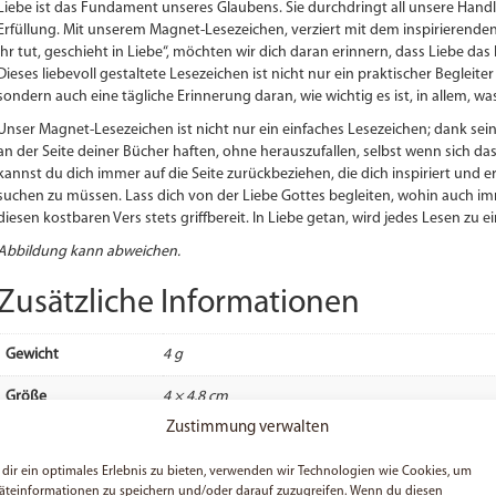
Liebe ist das Fundament unseres Glaubens. Sie durchdringt all unsere Han
Jahreslosung
Erfüllung. Mit unserem Magnet-Lesezeichen, verziert mit dem inspirierenden B
2024
ihr tut, geschieht in Liebe“, möchten wir dich daran erinnern, dass Liebe das
|
Dieses liebevoll gestaltete Lesezeichen ist nicht nur ein praktischer Begleite
Christlich
sondern auch eine tägliche Erinnerung daran, wie wichtig es ist, in allem, was
|
Bibelvers
Unser Magnet-Lesezeichen ist nicht nur ein einfaches Lesezeichen; dank sein
|
an der Seite deiner Bücher haften, ohne herauszufallen, selbst wenn sich da
Geschenk
kannst du dich immer auf die Seite zurückbeziehen, die dich inspiriert und
Menge
suchen zu müssen. Lass dich von der Liebe Gottes begleiten, wohin auch imm
diesen kostbaren Vers stets griffbereit. In Liebe getan, wird jedes Lesen zu e
Abbildung kann abweichen.
Zusätzliche Informationen
Gewicht
4 g
Größe
4 × 4,8 cm
Zustimmung verwalten
Material
Laminierfolie, Magnetfolie, Vinyl
dir ein optimales Erlebnis zu bieten, verwenden wir Technologien wie Cookies, um
äteinformationen zu speichern und/oder darauf zuzugreifen. Wenn du diesen