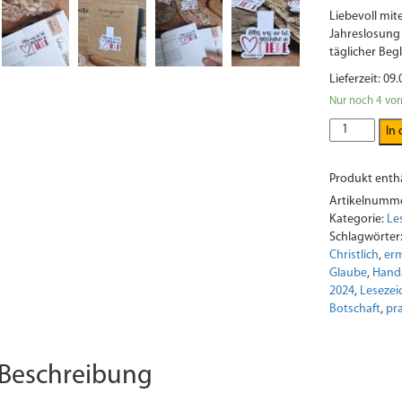
Liebevoll mi
Jahreslosung 
täglicher Beg
Lieferzeit: 09.
Nur noch 4 vor
Alles,
In
was
ihr
Produkt enthä
tut,
geschieht
Artikelnumm
in
Kategorie:
Le
Liebe
Schlagwörter
|
Christlich
,
er
Magnet-
Glaube
,
Hand
Lesezeichen
2024
,
Lesezei
|
Botschaft
,
pr
1.
Korinther
16,
Beschreibung
14
|