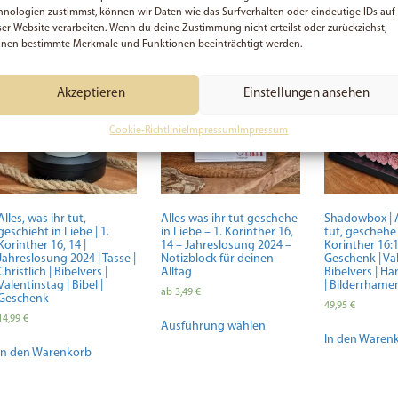
hnologien zustimmst, können wir Daten wie das Surfverhalten oder eindeutige IDs auf
Das könnte dir auch gefallen …
ser Website verarbeiten. Wenn du deine Zustimmung nicht erteilst oder zurückziehst,
nen bestimmte Merkmale und Funktionen beeinträchtigt werden.
Akzeptieren
Einstellungen ansehen
Cookie-Richtlinie
Impressum
Impressum
Alles, was ihr tut,
Alles was ihr tut geschehe
Shadowbox | A
geschieht in Liebe | 1.
in Liebe – 1. Korinther 16,
tut, geschehe i
Korinther 16, 14 |
14 – Jahreslosung 2024 –
Korinther 16:1
Jahreslosung 2024 | Tasse |
Notizblock für deinen
Geschenk | Val
Christlich | Bibelvers |
Alltag
Bibelvers | 
Valentinstag | Bibel |
| Bilderrhame
ab
3,49
€
Geschenk
49,95
€
Dieses
14,99
€
Ausführung wählen
Produkt
In den Waren
weist
In den Warenkorb
mehrere
Varianten