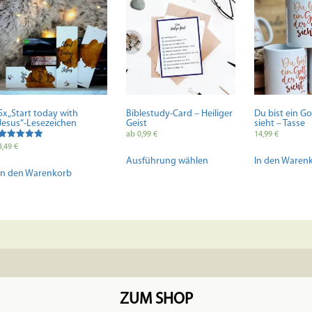
können
auf
der
Produktseite
gewählt
werden
5x „Start today with
Biblestudy-Card – Heiliger
Du bist ein Go
Jesus“-Lesezeichen
Geist
sieht – Tasse
ab
0,99
€
14,99
€
Bewertet mit
3,49
€
Dieses
5.00
Ausführung wählen
In den Waren
von 5
Produkt
In den Warenkorb
weist
mehrere
Varianten
auf.
Die
Optionen
können
auf
der
ZUM SHOP
Produktseite