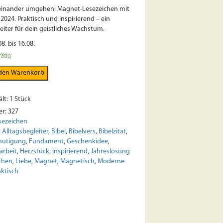
teinander umgehen: Magnet-Lesezeichen mit
2024. Praktisch und inspirierend – ein
leiter für dein geistliches Wachstum.
08. bis 16.08.
rätig
 den Warenkorb
lt: 1
Stück
er:
327
sezeichen
:
Alltagsbegleiter
,
Bibel
,
Bibelvers
,
Bibelzitat
,
mutigung
,
Fundament
,
Geschenkidee
,
arbeit
,
Herzstück
,
inspirierend
,
Jahreslosung
chen
,
Liebe
,
Magnet
,
Magnetisch
,
Moderne
aktisch