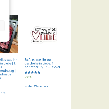
lles was ihr
5x Alles was ihr tut
n Liebe | 1.
geschehe in Liebe, 1.
4 |
Korinther 16, 14 – Sticker
entinstag |
Handmade
Bewertet mit
5,99
€
n
5.00
von 5
In den Warenkorb
korb