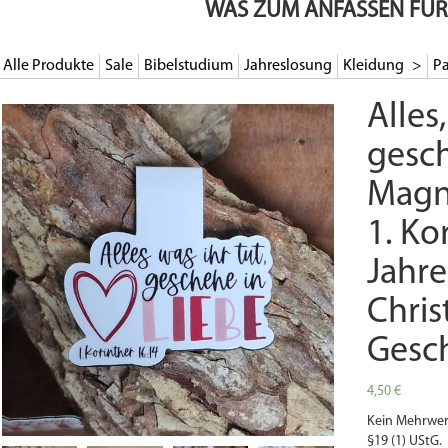
WAS ZUM ANFASSEN FÜR
Alle Produkte
Sale
Bibelstudium
Jahreslosung
Kleidung
Pa
Alles,
gesch
Magn
1. Ko
Jahre
Christ
Gesc
4,50
€
Kein Mehrwer
§19 (1) UStG.