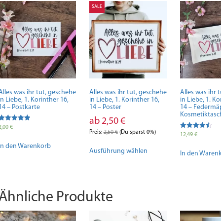
auf.
SALE
Die
Optionen
können
auf
der
Produktseite
gewählt
werden
Alles was ihr tut, geschehe
Alles was ihr tut, geschehe
Alles was ihr 
in Liebe, 1. Korinther 16,
in Liebe, 1. Korinther 16,
in Liebe, 1. Ko
14 – Postkarte
14 – Poster
14 – Federmä
Kosmetiktasc
ab
2,50
€
Bewertet mit
2,00
€
5.00
Preis:
2,50
€
(Du sparst 0%)
Bewertet
12,49
€
von 5
mit
Dieses
In den Warenkorb
4.50
Ausführung wählen
von 5
In den Waren
Produkt
weist
mehrere
Varianten
auf.
Ähnliche Produkte
Die
Optionen