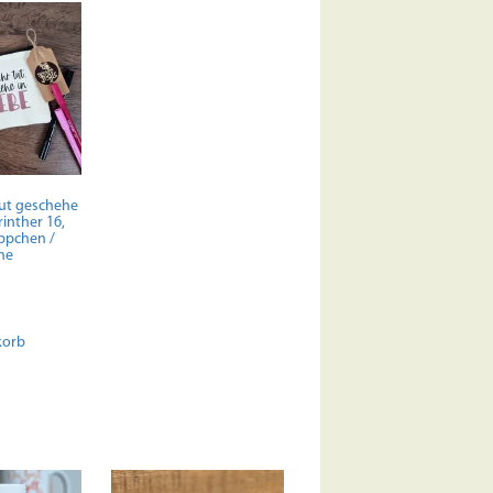
tut geschehe
rinther 16,
ppchen /
he
korb