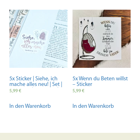
5x Sticker | Siehe, ich
5x Wenn du Beten willst
mache alles neu! | Set |
– Sticker
Bibelvers | Christlich |
5,99
€
5,99
€
Planner | Journal |
Handmade | Vinyl |
In den Warenkorb
In den Warenkorb
Geschenk | Jahreslosung