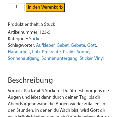
5x
In den Warenkorb
Psalm
113,
Produkt enthält: 5
Stück
3
-
Artikelnummer:
123-5
Sticker
Kategorie:
Sticker
Menge
Schlagwörter:
Aufkleber
,
Gebet
,
Gebete
,
Gott
,
Handarbeit
,
Lob
,
Procreate
,
Psalm
,
Sonne
,
Sonnenaufgang
,
Sonnenuntergang
,
Sticker
,
Vinyl
Beschreibung
Vorteils-Pack mit 5 Stickern: Du öffnest morgens die
Augen und lebst dann durch deinen Tag, bis dir
Abends irgendwann die Augen wieder zufallen. In
den Stunden, in denen du Wach bist, wird Gott dir