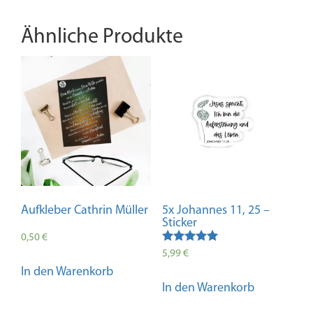
Ähnliche Produkte
Aufkleber Cathrin Müller
5x Johannes 11, 25 –
Sticker
0,50
€
Bewertet mit
5,99
€
5.00
In den Warenkorb
von 5
In den Warenkorb