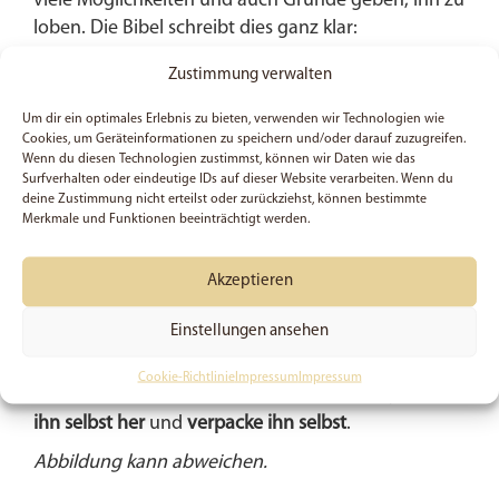
viele Möglichkeiten und auch Gründe geben, ihn zu
loben. Die Bibel schreibt dies ganz klar:
Zustimmung verwalten
Von dort, wo die Sonne aufgeht, bis dorthin,
wo sie untergeht – überall werde der HERR
Um dir ein optimales Erlebnis zu bieten, verwenden wir Technologien wie
Cookies, um Geräteinformationen zu speichern und/oder darauf zuzugreifen.
gelobt! (Psalm 113, 3)
Wenn du diesen Technologien zustimmst, können wir Daten wie das
Surfverhalten oder eindeutige IDs auf dieser Website verarbeiten. Wenn du
deine Zustimmung nicht erteilst oder zurückziehst, können bestimmte
In unserem schnellen Lebensstil ist es leider sehr
Merkmale und Funktionen beeinträchtigt werden.
einfach, genau dies zu vergessen: Gott zu
loben. Erinnere dich also selbst mit einem kleinen
Akzeptieren
Hinweis daran, beispielsweise diesem Sticker.
Einstellungen ansehen
Wir haben hier
hochwertiges, selbstklebendes Vinyl
eingesetzt, welches
sogar wasserfest
ist. Ich habe
Cookie-Richtlinie
Impressum
Impressum
den Sticker
selbst in Handarbeit entworfen,
stelle
ihn selbst her
und
verpacke ihn selbst
.
Abbildung kann abweichen.