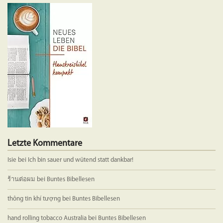
auf.
Die
Optionen
können
auf
der
Produktseite
gewählt
werden
Letzte Kommentare
Isie
bei
Ich bin sauer und wütend statt dankbar!
ร้านต่อผม
bei
Buntes Bibellesen
thông tin khí tượng
bei
Buntes Bibellesen
hand rolling tobacco Australia
bei
Buntes Bibellesen