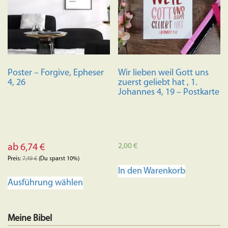
Poster – Forgive, Epheser
Wir lieben weil Gott uns
4, 26
zuerst geliebt hat , 1.
Johannes 4, 19 – Postkarte
2,00
€
ab
6,74
€
Preis:
7,49
€
(Du sparst 10%)
In den Warenkorb
Dieses
Ausführung wählen
Produkt
weist
mehrere
Meine Bibel
Varianten