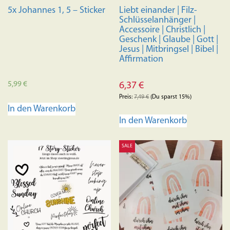
5x Johannes 1, 5 – Sticker
Liebt einander | Filz-
Schlüsselanhänger |
Accessoire | Christlich |
Geschenk | Glaube | Gott |
Jesus | Mitbringsel | Bibel |
Affirmation
5,99
€
6,37
€
Preis:
7,49
€
(Du sparst 15%)
In den Warenkorb
In den Warenkorb
SALE