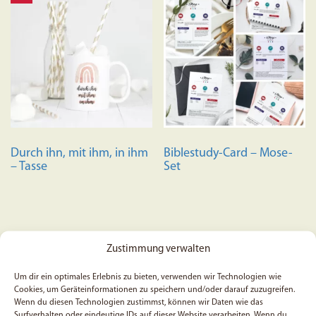
Durch ihn, mit ihm, in ihm
Biblestudy-Card – Mose-
– Tasse
Set
Zustimmung verwalten
ab
3,49
€
11,24
€
Preis:
14,99
€
(Du sparst 25%)
Dieses
Um dir ein optimales Erlebnis zu bieten, verwenden wir Technologien wie
Ausführung wählen
Cookies, um Geräteinformationen zu speichern und/oder darauf zuzugreifen.
Produkt
Wenn du diesen Technologien zustimmst, können wir Daten wie das
In den Warenkorb
weist
Surfverhalten oder eindeutige IDs auf dieser Website verarbeiten. Wenn du