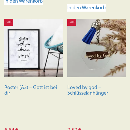
In den Warenkorb
4.88
von 5
In den Warenkorb
SALE
SALE
Poster (A3) – Gott ist bei
Loved by god –
dir
Schlüsselanhänger