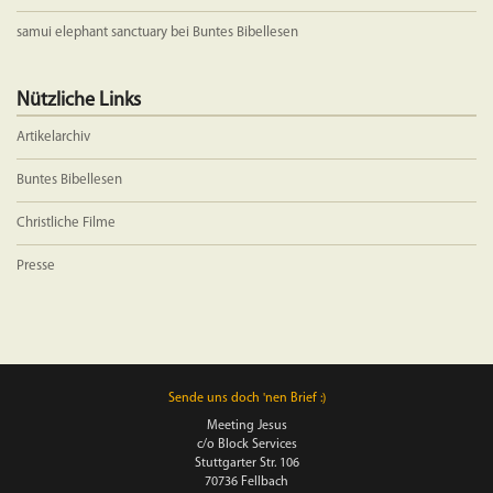
samui elephant sanctuary
bei
Buntes Bibellesen
Nützliche Links
Artikelarchiv
Buntes Bibellesen
Christliche Filme
Presse
Sende uns doch 'nen Brief :)
Meeting Jesus
c/o Block Services
Stuttgarter Str. 106
70736 Fellbach