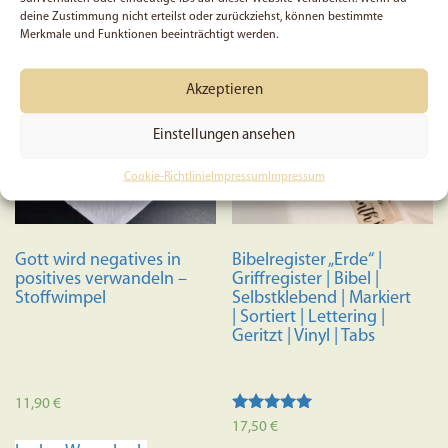
mehrere
deine Zustimmung nicht erteilst oder zurückziehst, können bestimmte
Merkmale und Funktionen beeinträchtigt werden.
Variante
auf.
Akzeptieren
Die
Optione
Einstellungen ansehen
können
auf
Cookie-Richtlinie
Impressum
Impressum
der
Produkts
gewählt
Gott wird negatives in
Bibelregister „Erde“ |
werden
positives verwandeln –
Griffregister | Bibel |
Stoffwimpel
Selbstklebend | Markiert
| Sortiert | Lettering |
Geritzt | Vinyl | Tabs
11,90
€
Bewertet
17,50
€
mit