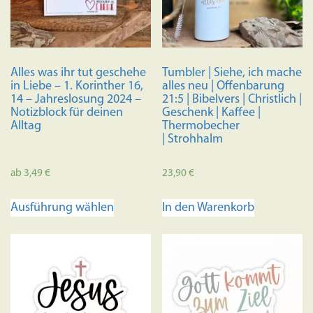
Alles was ihr tut geschehe
Tumbler | Siehe, ich mache
in Liebe – 1. Korinther 16,
alles neu | Offenbarung
14 – Jahreslosung 2024 –
21:5 | Bibelvers | Christlich |
Notizblock für deinen
Geschenk | Kaffee |
Alltag
Thermobecher
| Strohhalm
ab
3,49
€
23,90
€
Dieses
Ausführung wählen
In den Warenkorb
Produkt
weist
mehrere
Varianten
auf.
Die