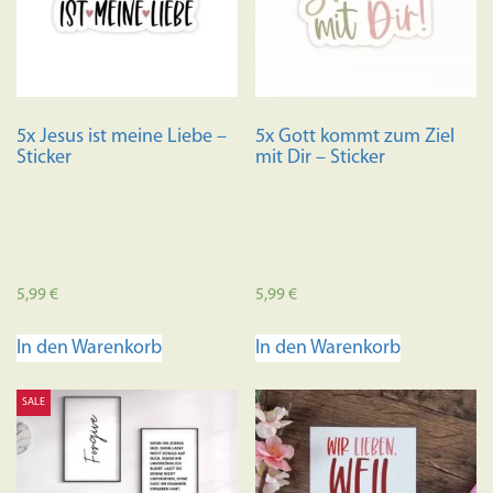
Optionen
können
auf
der
Produktseite
5x Jesus ist meine Liebe –
5x Gott kommt zum Ziel
gewählt
Sticker
mit Dir – Sticker
werden
5,99
€
5,99
€
In den Warenkorb
In den Warenkorb
SALE