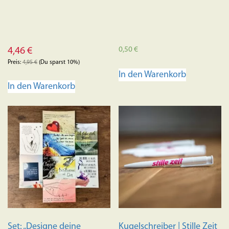
0,50
€
4,46
€
Preis:
4,95
€
(Du sparst 10%)
In den Warenkorb
In den Warenkorb
Set: „Designe deine
Kugelschreiber | Stille Zeit