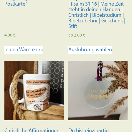
Postkarte“
| Psalm 31,16 | Meine Zeit
steht in deinen Händen |
Christlich | Bibelstudium |
Bibelzubehör | Geschenk |
Stift
4,00
€
ab
2,00
€
Dieses
In den Warenkorb
Ausführung wählen
Produkt
weist
mehrere
Variante
auf.
Die
Optione
können
auf
der
Produkts
Christliche Affirmationen –
Du bist einzigartig –