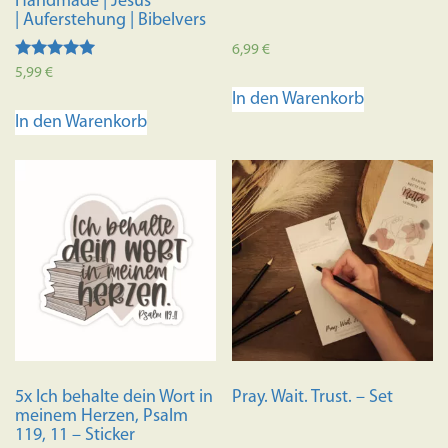
Handmade | Jesus
| Auferstehung | Bibelvers
6,99
€
Bewertet mit
5,99
€
5.00
In den Warenkorb
von 5
In den Warenkorb
5x Ich behalte dein Wort in
Pray. Wait. Trust. – Set
meinem Herzen, Psalm
119, 11 – Sticker