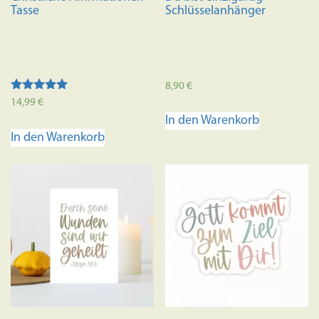
gewählt
Tasse
Schlüsselanhänger
werden
8,90
€
Bewertet mit
14,99
€
5.00
In den Warenkorb
von 5
In den Warenkorb