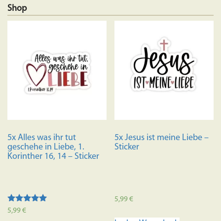
Shop
5x Alles was ihr tut
5x Jesus ist meine Liebe –
geschehe in Liebe, 1.
Sticker
Korinther 16, 14 – Sticker
5,99
€
Bewertet mit
5,99
€
5.00