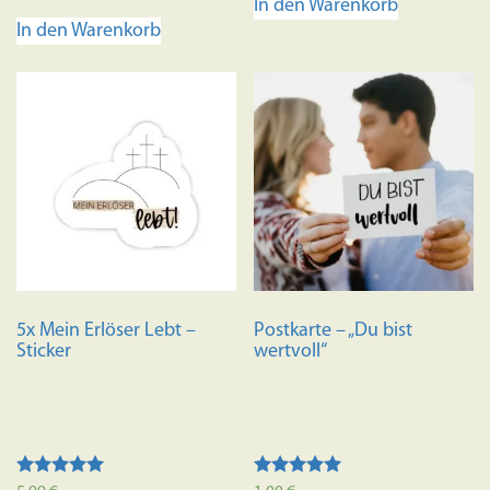
In den Warenkorb
von 5
In den Warenkorb
5x Mein Erlöser Lebt –
Postkarte – „Du bist
Sticker
wertvoll“
Bewertet mit
Bewertet mit