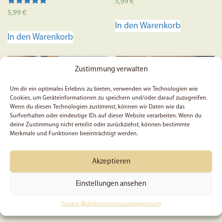
5,99
€
Bewertet mit
5,99
€
5.00
In den Warenkorb
von 5
In den Warenkorb
Zustimmung verwalten
Um dir ein optimales Erlebnis zu bieten, verwenden wir Technologien wie
Cookies, um Geräteinformationen zu speichern und/oder darauf zuzugreifen.
Wenn du diesen Technologien zustimmst, können wir Daten wie das
Surfverhalten oder eindeutige IDs auf dieser Website verarbeiten. Wenn du
deine Zustimmung nicht erteilst oder zurückziehst, können bestimmte
Merkmale und Funktionen beeinträchtigt werden.
Akzeptieren
5x Sprüche 16, 3 – Sticker
Christliches Notizbuch |
Jahreslosung 2026 | Siehe,
Einstellungen ansehen
ich mache alles neu! | A5 |
Journal | Bibel | Gebet |
Cookie-Richtlinie
Impressum
Impressum
Gepunktet | Bibelstudium