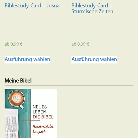
Biblestudy-Card – Josua
Biblestudy-Card –
Stürmische Zeiten
ab
0,99
€
ab
0,99
€
Dieses
Dieses
Ausführung wählen
Ausführung wählen
Produkt
Produkt
weist
weist
mehrere
mehrere
Meine Bibel
Varianten
Variante
auf.
auf.
Die
Die
Optionen
Optione
können
können
auf
auf
der
der