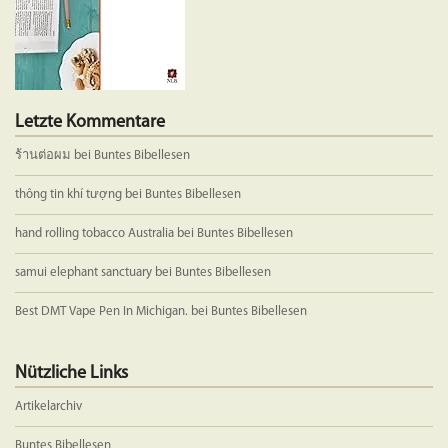
Produktseite
Produkts
gewählt
gewählt
werden
werden
Letzte Kommentare
ร้านต่อผม
bei
Buntes Bibellesen
thông tin khí tượng
bei
Buntes Bibellesen
hand rolling tobacco Australia
bei
Buntes Bibellesen
samui elephant sanctuary
bei
Buntes Bibellesen
Best DMT Vape Pen In Michigan.
bei
Buntes Bibellesen
Nützliche Links
Artikelarchiv
Buntes Bibellesen