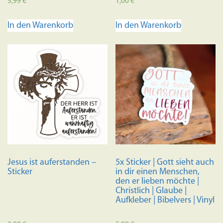
5,99
€
1,00
€
5.00
5.00
von 5
von 5
In den Warenkorb
In den Warenkorb
Jesus ist auferstanden –
5x Sticker | Gott sieht auch
Sticker
in dir einen Menschen,
den er lieben möchte |
Christlich | Glaube |
Aufkleber | Bibelvers | Vinyl