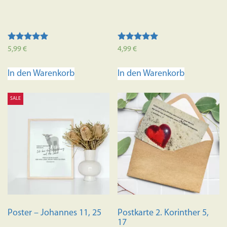
Bewertet mit
Bewertet mit
5,99
€
4,99
€
5.00
5.00
von 5
von 5
In den Warenkorb
In den Warenkorb
SALE
Poster – Johannes 11, 25
Postkarte 2. Korinther 5,
17