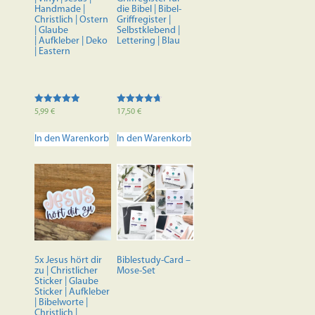
Handmade |
die Bibel | Bibel-
Christlich | Ostern
Griffregister |
| Glaube
Selbstklebend |
| Aufkleber | Deko
Lettering | Blau
| Eastern
Bewertet mit
Bewertet
5,99
€
17,50
€
5.00
mit
von 5
4.70
von 5
In den Warenkorb
In den Warenkorb
5x Jesus hört dir
Biblestudy-Card –
zu | Christlicher
Mose-Set
Sticker | Glaube
Sticker | Aufkleber
| Bibelworte |
Christlich |