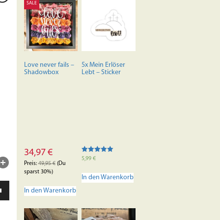
SALE
Love never fails –
5x Mein Erlöser
Shadowbox
Lebt – Sticker
34,97
€
Bewertet mit
5,99
€
5.00
Preis:
49,95
€
(Du
von 5
sparst 30%)
In den Warenkorb
ten
In den Warenkorb
unter
en,