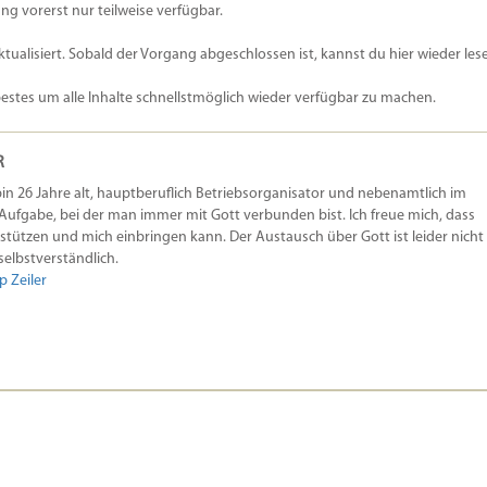
die
ng vorerst nur teilweise verfügbar.
Lautstä
zu
ktualisiert. Sobald der Vorgang abgeschlossen ist, kannst du hier wieder les
regeln.
bestes um alle Inhalte schnellstmöglich wieder verfügbar zu machen.
R
h bin 26 Jahre alt, hauptberuflich Betriebsorganisator und nebenamtlich im
e Aufgabe, bei der man immer mit Gott verbunden bist. Ich freue mich, dass
rstützen und mich einbringen kann. Der Austausch über Gott ist leider nicht
 selbstverständlich.
p Zeiler