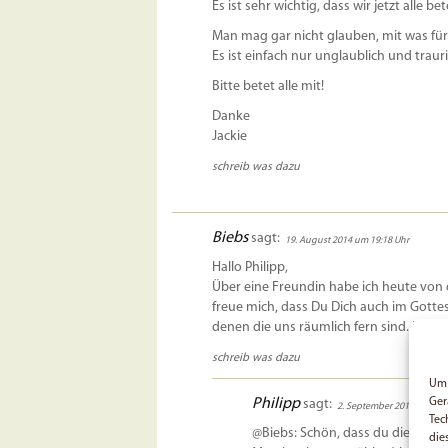
Es ist sehr wichtig, dass wir jetzt alle 
Man mag gar nicht glauben, mit was fü
Es ist einfach nur unglaublich und trauri
Bitte betet alle mit!
Danke
Jackie
schreib was dazu
Biebs
sagt:
19. August 2014 um 19:18 Uhr
Hallo Philipp,
Über eine Freundin habe ich heute von de
freue mich, dass Du Dich auch im Gotte
denen die uns räumlich fern sind. Ich w
schreib was dazu
Um 
Philipp
Ger
sagt:
2. September 2014 um 18:
Tec
@Biebs: Schön, dass du diese Se
die