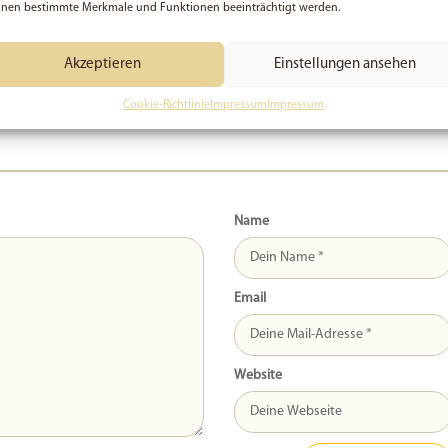
nn die Umstände nicht, warum es deinem Sohn nicht gut geht, aber ich bin mi
nen bestimmte Merkmale und Funktionen beeinträchtigt werden.
 für ihn da bist und für ihn betest. Auch ich bete gerne mit für ihn. Danke fü
de dran bleiben. Herzliche Grüße Philipp
Akzeptieren
Einstellungen ansehen
Cookie-Richtlinie
Impressum
Impressum
Name
Email
Website