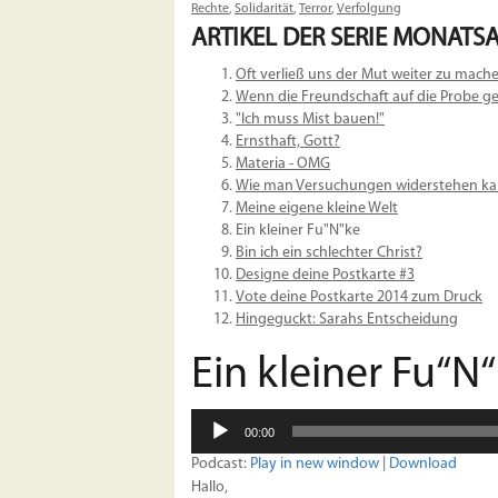
Rechte
,
Solidarität
,
Terror
,
Verfolgung
ARTIKEL DER SERIE
MONATSA
Oft verließ uns der Mut weiter zu mache
Wenn die Freundschaft auf die Probe gest
"Ich muss Mist bauen!"
Ernsthaft, Gott?
Materia - OMG
Wie man Versuchungen widerstehen 
Meine eigene kleine Welt
Ein kleiner Fu"N"ke
Bin ich ein schlechter Christ?
Designe deine Postkarte #3
Vote deine Postkarte 2014 zum Druck
Hingeguckt: Sarahs Entscheidung
Ein kleiner Fu“N
Audio-
00:00
Player
Podcast:
Play in new window
|
Download
Hallo,