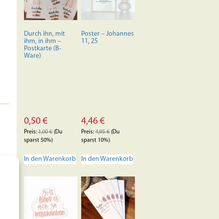
Optionen
können
auf
der
Durch ihn, mit
Poster – Johannes
Produktseite
ihm, in ihm –
11, 25
Postkarte (B-
gewählt
Ware)
werden
0,50
€
4,46
€
Preis:
1,00
€
(Du
Preis:
4,95
€
(Du
sparst 50%)
sparst 10%)
In den Warenkorb
In den Warenkorb