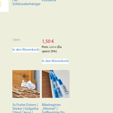
Filz-
Postkarte
Schlüsselanhänger
7,49
€
1,50
€
Preis:
2,00
€
(Du
In den Warenkorb
sparst 25%)
In den Warenkorb
5x Frohe Ostern |
Bibelregister
Sticker | Golgatha
„Himmel“ |
| Vinyl | Jesus |
Griffregister für