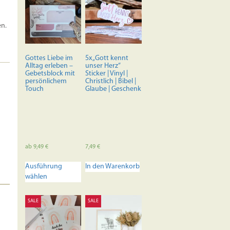
rke
en.
Gottes Liebe im
5x „Gott kennt
Alltag erleben –
unser Herz“
Gebetsblock mit
Sticker | Vinyl |
persönlichem
Christlich | Bibel |
Touch
Glaube | Geschenk
ab
9,49
€
7,49
€
Dieses
Ausführung
In den Warenkorb
Produkt
wählen
weist
mehrere
Varianten
SALE
SALE
auf.
Die