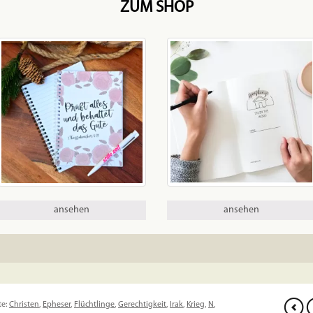
ZUM SHOP
ansehen
ansehen
te:
Christen
,
Epheser
,
Flüchtlinge
,
Gerechtigkeit
,
Irak
,
Krieg
,
N
,