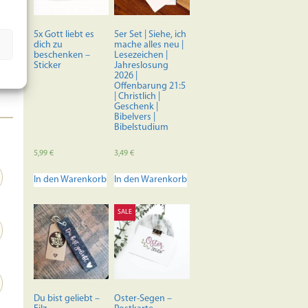
r
r
5x Gott liebt es
5er Set | Siehe, ich
dich zu
mache alles neu |
beschenken –
Lesezeichen |
Sticker
Jahreslosung
2026 |
Offenbarung 21:5
| Christlich |
Geschenk |
Bibelvers |
Bibelstudium
5,99
€
3,49
€
In den Warenkorb
In den Warenkorb
SALE
Du bist geliebt –
Oster-Segen –