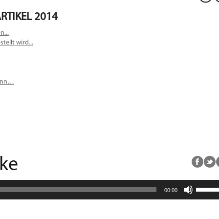
RTIKEL 2014
n...
ellt wird...
kann…
“ke
Pfeiltas
00:00
Hoch/R
benutz
um