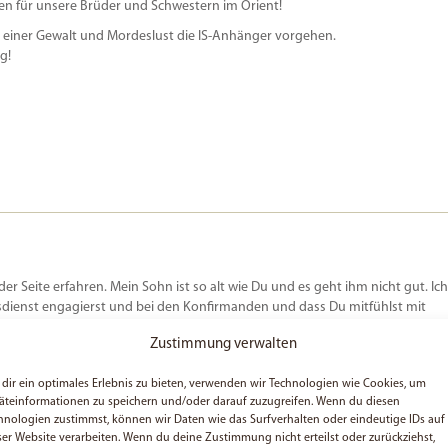
beten für unsere Brüder und Schwestern im Orient!
r einer Gewalt und Mordeslust die IS-Anhänger vorgehen.
g!
r Seite erfahren. Mein Sohn ist so alt wie Du und es geht ihm nicht gut. Ich
sdienst engagierst und bei den Konfirmanden und dass Du mitfühlst mit
ünsch‘ Dir dass du immer dran bleibst. VlG Biebs
Zustimmung verwalten
dir ein optimales Erlebnis zu bieten, verwenden wir Technologien wie Cookies, um
äteinformationen zu speichern und/oder darauf zuzugreifen. Wenn du diesen
31 Uhr
hnologien zustimmst, können wir Daten wie das Surfverhalten oder eindeutige IDs auf
ite gefunden hast, ich würde mich sehr freuen, wenn du weiteren Leuten von
ser Website verarbeiten. Wenn du deine Zustimmung nicht erteilst oder zurückziehst,