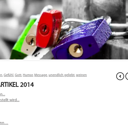
en
,
Gefühl
,
Gott
,
Humor
,
Message
,
unendlich geliebt
,
weinen
RTIKEL 2014
n...
ellt wird...
kann…