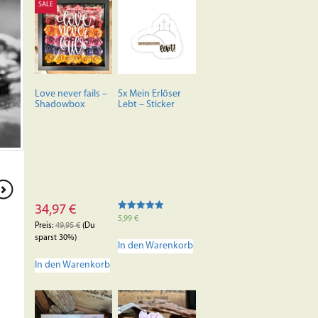
SALE
Love never fails –
5x Mein Erlöser
Shadowbox
Lebt – Sticker
34,97
€
Bewertet mit
5,99
€
5.00
Preis:
49,95
€
(Du
von 5
sparst 30%)
In den Warenkorb
In den Warenkorb