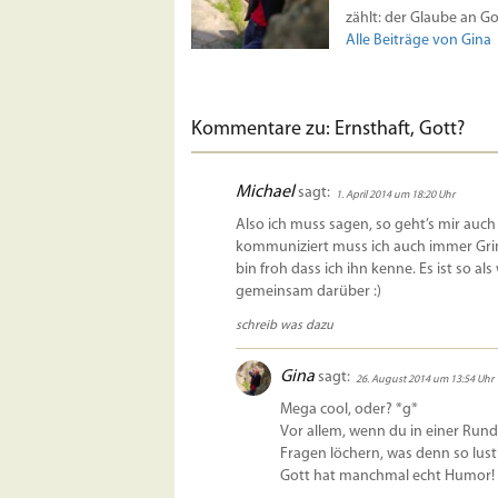
zählt: der Glaube an Got
Alle Beiträge von Gina
Kommentare zu: Ernsthaft, Gott?
Michael
sagt:
1. April 2014 um 18:20 Uhr
Also ich muss sagen, so geht’s mir auc
kommuniziert muss ich auch immer Grin
bin froh dass ich ihn kenne. Es ist so a
gemeinsam darüber :)
schreib was dazu
Gina
sagt:
26. August 2014 um 13:54 Uhr
Mega cool, oder? *g*
Vor allem, wenn du in einer Rund
Fragen löchern, was denn so lusti
Gott hat manchmal echt Humor!