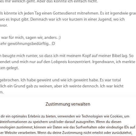
es mir wirklich geht. Aber das konnte ich einfach nicht.
ls könnte ich jeden Tag einen Gottesdienst mitnehmen. Es ist irgendwie gra
 wo es Input gibt. Demnach war ich vor kurzem in einer Jugend, wo ich
uvor.
ar für mich, sagen wir, anders. ;)
 sehr gewöhnungsbedürftig.. :D
ch beugte mich runter, so dass ich mit meinem Kopf auf meiner Bibel lag. So
det und mich nur auf den Lobpreis konzentriert. Irgendwann, ich merkte
en gelegt.
ebrochen. Ich habe geweint und wie ich geweint habe. Es war total
ich ein Grund gab zu weinen, aber ich weinte dennoch. Ich war leicht
m.
Zustimmung verwalten
aus, um mir Papiertücher zu holen, damit ich meine Tränen weg wischen
int. Viele fragten, was denn mit mir los sei, aber ich konnte nicht
dir ein optimales Erlebnis zu bieten, verwenden wir Technologien wie Cookies, um
äteinformationen zu speichern und/oder darauf zuzugreifen. Wenn du diesen
hnologien zustimmst, können wir Daten wie das Surfverhalten oder eindeutige IDs auf
und dachte innerlich: „Kann mich nicht jemand umarmen und lieb haben,
ser Website verarbeiten. Wenn du deine Zustimmung nicht erteilst oder zurückziehst,