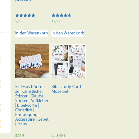
Bewertet mit
Bewertet
5,99
€
17,50
€
5.00
mit
von 5
4.70
von 5
In den Warenkorb
In den Warenkorb
5x Jesus hört dir
Biblestudy-Card –
zu | Christlicher
Mose-Set
Sticker | Glaube
Sticker | Aufkleber
| Bibelworte |
Christlich |
Ermutigung |
Accessoire | Gebet
| Jesus
5,99
€
ab
3,49
€