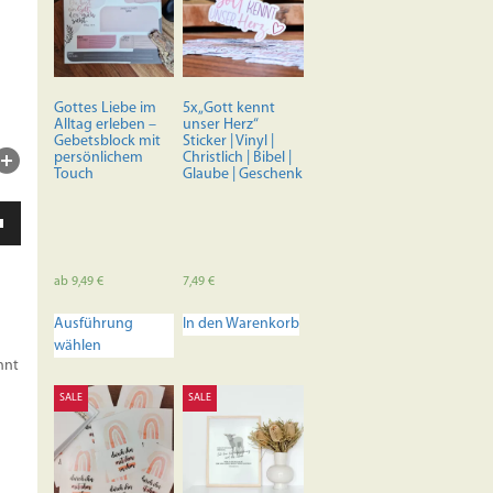
Gottes Liebe im
5x „Gott kennt
Alltag erleben –
unser Herz“
Gebetsblock mit
Sticker | Vinyl |
persönlichem
Christlich | Bibel |
Touch
Glaube | Geschenk
ten
unter
en,
ab
9,49
€
7,49
€
Dieses
rke
Ausführung
In den Warenkorb
Produkt
wählen
weist
nnt
mehrere
Varianten
SALE
SALE
auf.
Die
Optionen
können