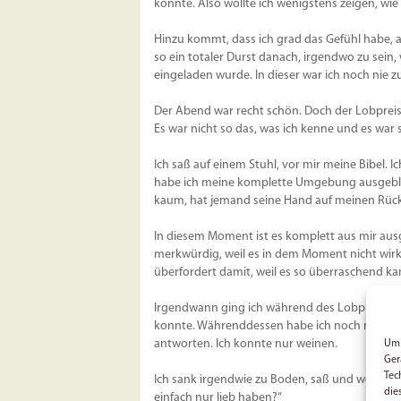
könnte. Also wollte ich wenigstens zeigen, wie 
Hinzu kommt, dass ich grad das Gefühl habe, a
so ein totaler Durst danach, irgendwo zu sein,
eingeladen wurde. In dieser war ich noch nie z
Der Abend war recht schön. Doch der Lobpreis w
Es war nicht so das, was ich kenne und es war
Ich saß auf einem Stuhl, vor mir meine Bibel. I
habe ich meine komplette Umgebung ausgeblen
kaum, hat jemand seine Hand auf meinen Rück
In diesem Moment ist es komplett aus mir ausg
merkwürdig, weil es in dem Moment nicht wirkl
überfordert damit, weil es so überraschend ka
Irgendwann ging ich während des Lobpreises r
konnte. Währenddessen habe ich noch mehr gewe
antworten. Ich konnte nur weinen.
Um 
Ger
Tec
Ich sank irgendwie zu Boden, saß und weinte 
die
einfach nur lieb haben?“