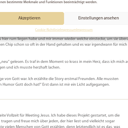
nen bestimmte Merkmale und Funktionen beeinträchtigt werden.
kentasche. Während ich das tat, bemerkte ich, dass ich noch was in der Tasc
 geliebt-Chip
„.
Akzeptieren
Einstellungen ansehen
 und dachte: „Ernsthaft, Gott?“
Cookie-Richtlinie
Impressum
Impressum
ps hier rum liegen habe und mir immer wieder welche einstecke, um sie übera
einen Chip schon so oft in der Hand gehalten und es war irgendwann für mich
„neu“ gelesen. Es traf in dem Moment so krass in mein Herz, dass ich mich a
ngen und ich musste herzhaft lachen.
ge von Gott war. Ich erzählte die Story erstmal Freunden. Alle mussten
n Humor Gott doch hat!“ Erst dann ist mir ein Licht aufgegangen.
beite Vollzeit für Meeting Jesus. Ich habe dieses Projekt gestartet, um die
u tragen und freue mich über jeden, der hier liest und vielleicht sogar
e vielen Menschen von Gott erzählen, denn letztendlich ist es das, was