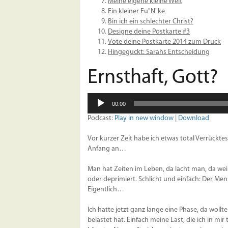
Meine eigene kleine Welt
Ein kleiner Fu"N"ke
Bin ich ein schlechter Christ?
Designe deine Postkarte #3
Vote deine Postkarte 2014 zum Druck
Hingeguckt: Sarahs Entscheidung
Ernsthaft, Gott?
Audio-
00:00
Player
Podcast:
Play in new window
|
Download
Vor kurzer Zeit habe ich etwas total Verrückte
Anfang an…
Man hat Zeiten im Leben, da lacht man, da wei
oder deprimiert. Schlicht und einfach: Der Me
Eigentlich…
Ich hatte jetzt ganz lange eine Phase, da wollt
belastet hat. Einfach meine Last, die ich in mi