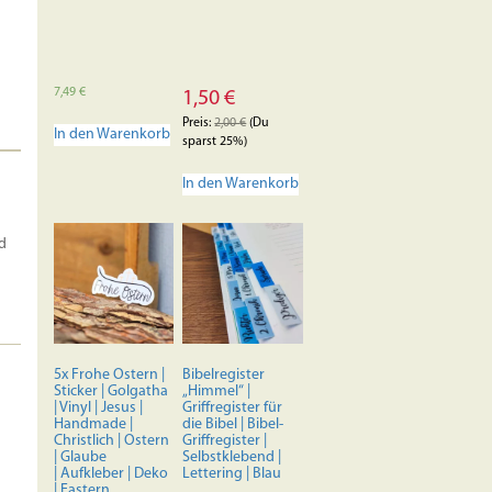
7,49
€
1,50
€
Preis:
2,00
€
(Du
In den Warenkorb
sparst 25%)
In den Warenkorb
d
5x Frohe Ostern |
Bibelregister
Sticker | Golgatha
„Himmel“ |
| Vinyl | Jesus |
Griffregister für
Handmade |
die Bibel | Bibel-
Christlich | Ostern
Griffregister |
| Glaube
Selbstklebend |
| Aufkleber | Deko
Lettering | Blau
| Eastern