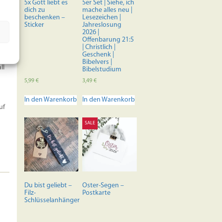
5x Gott liebt es
5er Set | Siehe, ich
dich zu
mache alles neu |
beschenken –
Lesezeichen |
he
Sticker
Jahreslosung
2026 |
Offenbarung 21:5
| Christlich |
Geschenk |
Bibelvers |
ll
Bibelstudium
5,99
€
3,49
€
In den Warenkorb
In den Warenkorb
uf
SALE
Du bist geliebt –
Oster-Segen –
Filz-
Postkarte
Schlüsselanhänger