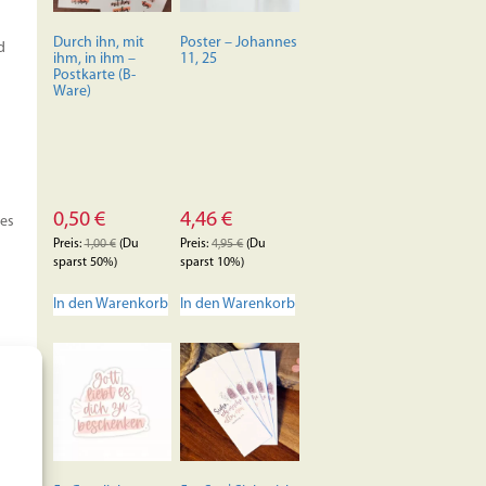
auf
der
Durch ihn, mit
Poster – Johannes
d
Produktseite
ihm, in ihm –
11, 25
Postkarte (B-
gewählt
Ware)
werden
0,50
€
4,46
€
 es
Preis:
1,00
€
(Du
Preis:
4,95
€
(Du
sparst 50%)
sparst 10%)
In den Warenkorb
In den Warenkorb