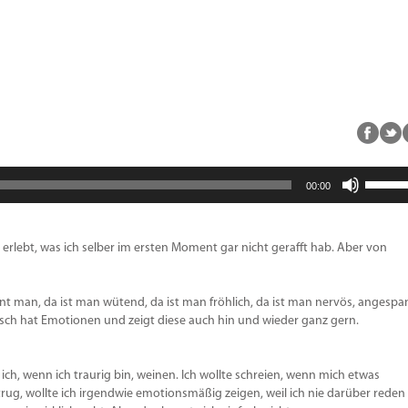
Pfeiltas
00:00
Hoch/R
benutz
um
die
s erlebt, was ich selber im ersten Moment gar nicht gerafft hab. Aber von
Lautstä
zu
regeln.
nt man, da ist man wütend, da ist man fröhlich, da ist man nervös, angespa
nsch hat Emotionen und zeigt diese auch hin und wieder ganz gern.
e ich, wenn ich traurig bin, weinen. Ich wollte schreien, wenn mich etwas
r trug, wollte ich irgendwie emotionsmäßig zeigen, weil ich nie darüber reden