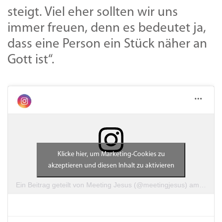
steigt. Viel eher sollten wir uns
immer freuen, denn es bedeutet ja,
dass eine Person ein Stück näher an
Gott ist“.
Klicke hier, um Marketing-Cookies zu
akzeptieren und diesen Inhalt zu aktivieren
Ein Beitrag geteilt von Meeting Jesus (@meetingjesus)
am
Mai 4