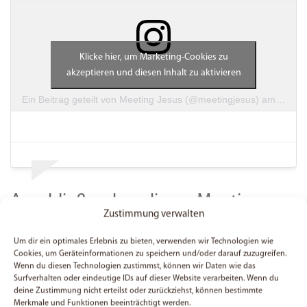
Klicke hier, um Marketing-Cookies zu
akzeptieren und diesen Inhalt zu aktivieren
Ein Beitrag geteilt von Meeting Jesus (@meetingjesus)
am
Jun 1
Anschließend an dieses Meeting
Zustimmung verwalten
hatten wir dann ebenfalls im Juni
eine Woche Urlaub :) Zeit für etwas
Um dir ein optimales Erlebnis zu bieten, verwenden wir Technologien wie
Cookies, um Geräteinformationen zu speichern und/oder darauf zuzugreifen.
„Ruhe vor dem Sturm“, welcher
Wenn du diesen Technologien zustimmst, können wir Daten wie das
Surfverhalten oder eindeutige IDs auf dieser Website verarbeiten. Wenn du
immer zum Jahresende auf uns
deine Zustimmung nicht erteilst oder zurückziehst, können bestimmte
Merkmale und Funktionen beeinträchtigt werden.