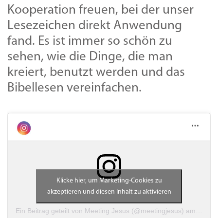
Kooperation freuen, bei der unser
Lesezeichen direkt Anwendung
fand. Es ist immer so schön zu
sehen, wie die Dinge, die man
kreiert, benutzt werden und das
Bibellesen vereinfachen.
Klicke hier, um Marketing-Cookies zu
akzeptieren und diesen Inhalt zu aktivieren
Ein Beitrag geteilt von Meeting Jesus (@meetingjesus)
am
Jan 1