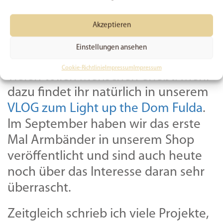
zukommt.
Akzeptieren
Im September war dass Light up the
Dom in Fulda. Wir waren dort und
Einstellungen ansehen
haben einen spannenden Tag mit
Cookie-Richtlinie
Impressum
Impressum
vielen tollen Menschen erlebt. Mehr
dazu findet ihr natürlich in unserem
VLOG zum Light up the Dom Fulda
.
Im September haben wir das erste
Mal Armbänder in unserem Shop
veröffentlicht und sind auch heute
noch über das Interesse daran sehr
überrascht.
Zeitgleich schrieb ich viele Projekte,