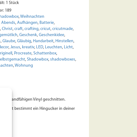
lt: 1
Stück
er:
189
hadowbox
,
Weihnachten
:
Abends
,
Aufhängen
,
Batterie
,
,
Christ
,
craft
,
crafting
,
cricut
,
cricutmade
,
gemütlich
,
Geschenk
,
Geschenkidee
,
s
,
Glaube
,
Gläubig
,
Handarbeit
,
Hinstellen
,
ecor
,
Jesus
,
kreativ
,
LED
,
Leuchten
,
Licht
,
riginell
,
Procreate
,
Schattenbox
,
selbstgemacht
,
Shadowbox
,
shadowboxes
,
achten
,
Wohnung
 widerstandfähigen Vinyl geschnitten.
Das ist bestimmt ein Hingucker in deiner
szeit.