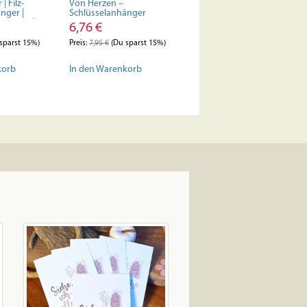
| Filz-
Von Herzen –
nger |
Schlüsselanhänger
ristlich |
6,76
€
ube | Gott |
gsel | Bibel |
sparst 15%)
Preis:
7,95
€
(Du sparst 15%)
korb
In den Warenkorb