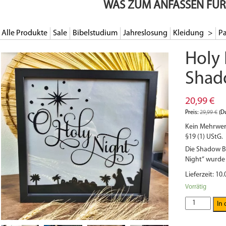
WAS ZUM ANFASSEN FÜR
Alle Produkte
Sale
Bibelstudium
Jahreslosung
Kleidung
Pa
Holy 
Shad
20,99
€
Preis:
29,99
€
(Du
Kein Mehrwer
§19 (1) UStG.
Die Shadow Box
Night“ wurde 
Lieferzeit: 10.
Vorrätig
Holy
In
Night
-