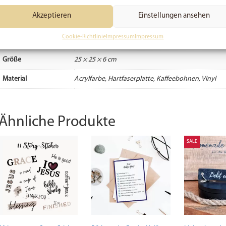
Zusätzliche Informationen
Akzeptieren
Einstellungen ansehen
Cookie-Richtlinie
Impressum
Impressum
Gewicht
1850 g
Größe
25 × 25 × 6 cm
Material
Acrylfarbe, Hartfaserplatte, Kaffeebohnen, Vinyl
Ähnliche Produkte
SALE