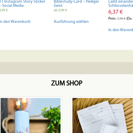
11 Instagram Story Sticker
Biblestudy-Card – Heiliger
Liebt einander 
– Social Media
Geist
Schlüsselanhä
Accessoire | Ch
0,99
€
ab
0,99
€
6,37
€
Geschenk | Gla
Dieses
Jesus | Mitbrin
Preis:
7,49
€
(Du 
In den Warenkorb
Ausführung wählen
Affirmation
Produkt
weist
In den Waren
mehrere
Varianten
auf.
Die
Optionen
können
auf
der
ZUM SHOP
Produktseite
gewählt
werden