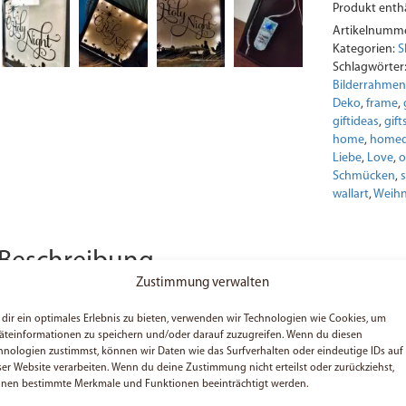
Produkt enthä
Shadowbox
Menge
Artikelnumm
Kategorien:
S
Schlagwörter
Bilderrahmen
Deko
,
frame
,
giftideas
,
gift
home
,
homed
Liebe
,
Love
,
o
Schmücken
,
wallart
,
Weihn
Beschreibung
Zustimmung verwalten
Die Shadow Box ist beleuchtet (inkl. Timer). Der Text „Holy Night“ wurde aus
dir ein optimales Erlebnis zu bieten, verwenden wir Technologien wie Cookies, um
Du kannst die Shadow Box entweder aufstellen oder an deine Wand hängen. 
äteinformationen zu speichern und/oder darauf zuzugreifen. Wenn du diesen
Wohnung. Ein wirklich super schönes Deko-Objekt. Perfekt für die Weihnacht
hnologien zustimmst, können wir Daten wie das Surfverhalten oder eindeutige IDs auf
Die Shadowbox wird inkl. Batterien geliefert.
ser Website verarbeiten. Wenn du deine Zustimmung nicht erteilst oder zurückziehst,
nen bestimmte Merkmale und Funktionen beeinträchtigt werden.
Abbildung kann abweichen.