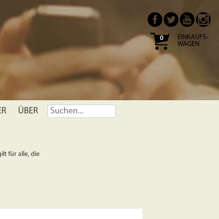
EINKAUFS-
0
WAGEN
ER
ÜBER
t für alle, die