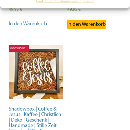
| Jahreslosung 2026
Cookie-Richtlinie
Impressum
Impressum
49,95
€
49,95
€
In den Warenkorb
In den Warenkorb
AUSVERKAUFT
Shadowbox | Coffee &
Jesus | Kaffee | Christlich
| Deko | Geschenk |
Handmade | Stille Zeit