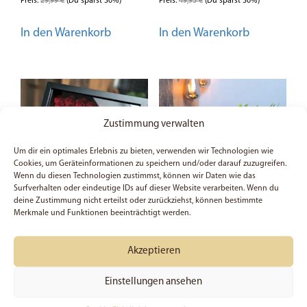
Preis:
29,99
€
(Du sparst 30%)
Preis:
49,95
€
(Du sparst 30%)
In den Warenkorb
In den Warenkorb
Zustimmung verwalten
Um dir ein optimales Erlebnis zu bieten, verwenden wir Technologien wie
Cookies, um Geräteinformationen zu speichern und/oder darauf zuzugreifen.
Wenn du diesen Technologien zustimmst, können wir Daten wie das
Surfverhalten oder eindeutige IDs auf dieser Website verarbeiten. Wenn du
deine Zustimmung nicht erteilst oder zurückziehst, können bestimmte
Merkmale und Funktionen beeinträchtigt werden.
Shadowbox | Alles was
Shadowbox | Siehe, ich
ihr tut, geschehe in
mache alles neu! |
Akzeptieren
Liebe | 1. Korinther 16:14
Offenbarung 21:5 |
| Geschenk | Valentinstag
Geschenk | Bibelvers |
Einstellungen ansehen
| Bibelvers | Handmade
Handmade |
| Bilderrhamen
Bilderrahmen