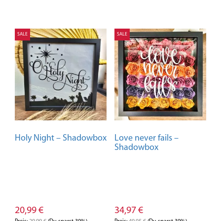
SALE
SALE
Holy Night – Shadowbox
Love never fails –
Shadowbox
20,99
€
34,97
€