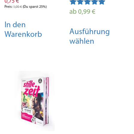
0,75
€
Preis:
1,00
€
(Du sparst 25%)
Bewertet mit
ab
0,99
€
4.98
D
In den
von 5
Ausführung
P
Warenkorb
wählen
w
m
V
a
D
O
k
a
d
P