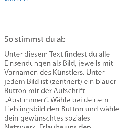
weist
mehrere
Varianten
auf.
Die
So stimmst du ab
Optionen
Unter diesem Text findest du alle
können
Einsendungen als Bild, jeweils mit
auf
Vornamen des Künstlers. Unter
der
jedem Bild ist (zentriert) ein blauer
Produktseite
Button mit der Aufschrift
gewählt
„Abstimmen“. Wähle bei deinem
werden
Lieblingsbild den Button und wähle
dein gewünschtes soziales
Netzwerk. Erlaube uns den