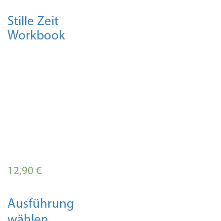
g
Stille Zeit
w
Workbook
12,90
€
Dieses
Ausführung
Produkt
wählen