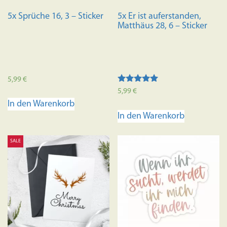
5x Sprüche 16, 3 – Sticker
5x Er ist auferstanden,
Matthäus 28, 6 – Sticker
5,99
€
Bewertet mit
5,99
€
5.00
In den Warenkorb
von 5
In den Warenkorb
SALE