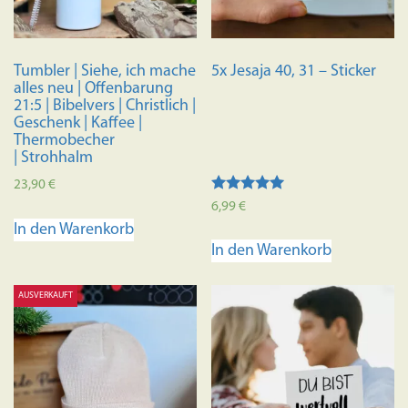
Tumbler | Siehe, ich mache
5x Jesaja 40, 31 – Sticker
alles neu | Offenbarung
21:5 | Bibelvers | Christlich |
Geschenk | Kaffee |
Thermobecher
| Strohhalm
23,90
€
Bewertet mit
6,99
€
5.00
In den Warenkorb
von 5
In den Warenkorb
AUSVERKAUFT