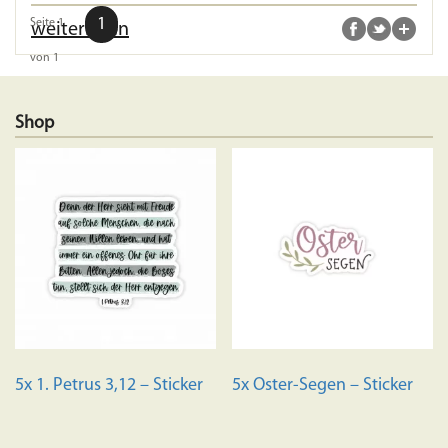
1
Seite 1
weiterlesen
von 1
Shop
5x 1. Petrus 3,12 – Sticker
5x Oster-Segen – Sticker