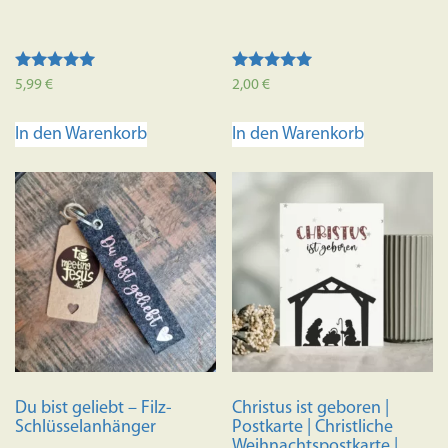
Bewertet mit
Bewertet mit
5,99
€
2,00
€
5.00
5.00
von 5
von 5
In den Warenkorb
In den Warenkorb
Du bist geliebt – Filz-
Christus ist geboren |
Schlüsselanhänger
Postkarte | Christliche
Weihnachtspostkarte |