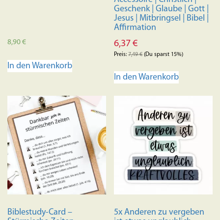
Geschenk | Glaube | Gott |
Jesus | Mitbringsel | Bibel |
Affirmation
8,90
€
6,37
€
Preis:
7,49
€
(Du sparst 15%)
In den Warenkorb
In den Warenkorb
Biblestudy-Card –
5x Anderen zu vergeben