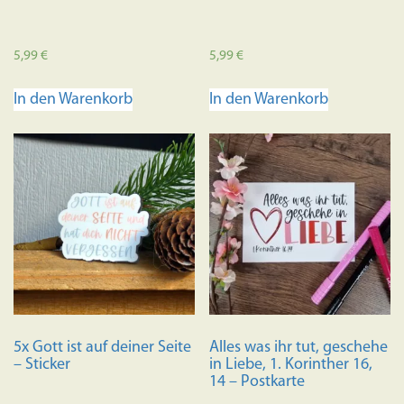
5,99
€
5,99
€
In den Warenkorb
In den Warenkorb
5x Gott ist auf deiner Seite
Alles was ihr tut, geschehe
– Sticker
in Liebe, 1. Korinther 16,
14 – Postkarte