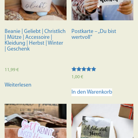
Beanie | Geliebt | Christlich
Postkarte – „Du bist
| Mütze | Accessoire |
wertvoll“
Kleidung | Herbst | Winter
| Geschenk
11,99
€
Bewertet mit
1,00
€
5.00
Weiterlesen
von 5
In den Warenkorb