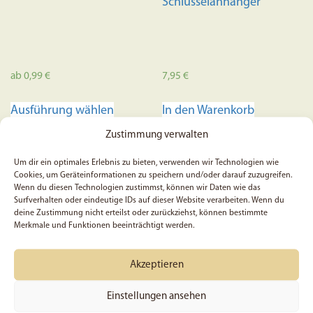
Schlüsselanhänger
werden
ab
0,99
€
7,95
€
Dieses
Ausführung wählen
In den Warenkorb
Produkt
weist
Zustimmung verwalten
mehrere
Um dir ein optimales Erlebnis zu bieten, verwenden wir Technologien wie
Varianten
Cookies, um Geräteinformationen zu speichern und/oder darauf zuzugreifen.
auf.
Wenn du diesen Technologien zustimmst, können wir Daten wie das
Die
Surfverhalten oder eindeutige IDs auf dieser Website verarbeiten. Wenn du
deine Zustimmung nicht erteilst oder zurückziehst, können bestimmte
Optionen
Merkmale und Funktionen beeinträchtigt werden.
können
auf
Akzeptieren
der
Produktseite
Einstellungen ansehen
5x Egal was ich erlebe, ich
Bibelregister „Himmel“ |
gewählt