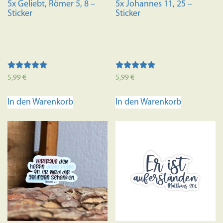
5x Geliebt, Römer 5, 8 –
5x Johannes 11, 25 –
Sticker
Sticker
Bewertet mit
Bewertet mit
5,99
€
5,99
€
5.00
5.00
von 5
von 5
In den Warenkorb
In den Warenkorb