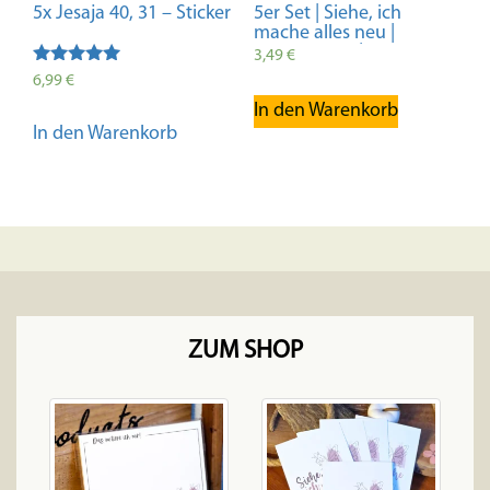
5x Jesaja 40, 31 – Sticker
5er Set | Siehe, ich
mache alles neu |
Lesezeichen |
3,49
€
Jahreslosung 2026 |
Bewertet mit
6,99
€
Offenbarung 21:5 |
5.00
In den Warenkorb
Christlich | Geschenk |
von 5
Bibelvers | Bibelstudium
In den Warenkorb
ZUM SHOP