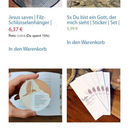
Jesus saves | Filz-
5x Du bist ein Gott, der
Schlüsselanhänger |
mich sieht | Sticker | Set |
Accessoire | Christlich |
Bibelvers | Christlich |
5,99
€
6,37
€
Geschenk | Glaube | Gott
Planner | Journal
Preis:
7,49
€
(Du sparst 15%)
| Jesus | Mitbringsel |
| Handmade | Vinyl
In den Warenkorb
Bibel | Affirmation
| Geschenk
In den Warenkorb