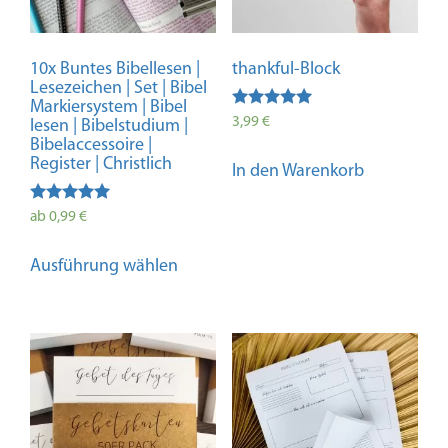
10x Buntes Bibellesen |
thankful-Block
Lesezeichen | Set | Bibel
Markiersystem | Bibel
Bewertet mit
3,99
€
lesen | Bibelstudium |
5.00
Bibelaccessoire |
von 5
Register | Christlich
In den Warenkorb
Bewertet
ab
0,99
€
mit
4.98
Dieses
von 5
Ausführung wählen
Produkt
weist
mehrere
Varianten
auf.
Die
Optionen
können