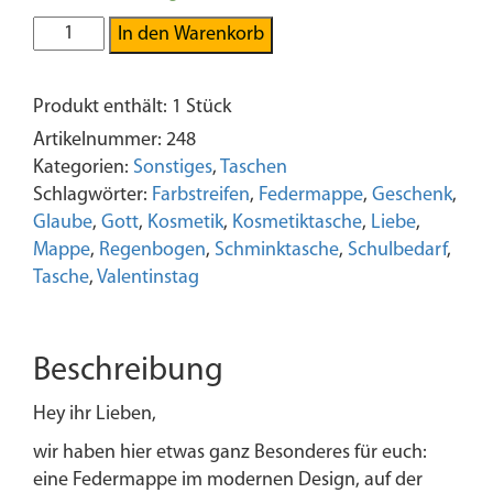
Gott
In den Warenkorb
ist
Liebe
Produkt enthält: 1
Stück
-
Federmäppchen
Artikelnummer:
248
/
Kategorien:
Sonstiges
,
Taschen
Kosmetiktasche
Schlagwörter:
Farbstreifen
,
Federmappe
,
Geschenk
,
Menge
Glaube
,
Gott
,
Kosmetik
,
Kosmetiktasche
,
Liebe
,
Mappe
,
Regenbogen
,
Schminktasche
,
Schulbedarf
,
Tasche
,
Valentinstag
Beschreibung
Hey ihr Lieben,
wir haben hier etwas ganz Besonderes für euch:
eine Federmappe im modernen Design, auf der