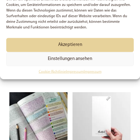
Cookies, um Geräteinformationen zu speichern und/oder darauf zuzugreifen.
Wenn du diesen Technologien zustimmst, können wir Daten wie das
Surfverhalten oder eindeutige IDs auf dieser Website verarbeiten. Wenn du
deine Zustimmung nicht erteilst oder zurückziehst, können bestimmte
Merkmale und Funktionen beeinträchtigt werden.
Pray. Wait. Trust. – Set
Gebetswand inkl. 50
Gebetskarten
Akzeptieren
Bewertet mit
4,99
€
5.00
Bewertet mit
24,99
€
von 5
Einstellungen ansehen
5.00
von 5
In den Warenkorb
In den Warenkorb
Cookie-Richtlinie
Impressum
Impressum