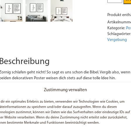
-
Forgive,
Produkt enthä
Epheser
4,
Artikelnumm
26
Kategorie:
Po
Menge
Schlagwörter
Vergebung
Beschreibung
Zornig schlafen geht nicht! So sagt es uns schon die Bibel. Vergib also, wenn m
beiden dekorativen Poster weisen dich stets auf diese tolle Idee hin.
Die Poster sind als
A3
oder
A4
verfügbar. Du bekommst hier zum angezeigten 
Zustimmung verwalten
zwei Seiten beim Download.
Aufdruck 1:
Forgive
dir ein optimales Erlebnis zu bieten, verwenden wir Technologien wie Cookies, um
äteinformationen zu speichern und/oder darauf zuzugreifen. Wenn du diesen
Aufdruck 2
: Wenn ihr Zornig seid, dann ladet nicht Schuld auf euch, indem ih
hnologien zustimmst, können wir Daten wie das Surfverhalten oder eindeutige IDs auf
untergehen, ohne dass ihr einander vergeben habt.
ser Website verarbeiten. Wenn du deine Zustimmung nicht erteilst oder zurückziehst,
Abbildung kann abweichen. Verkauft werden die Poster ohne Rahmen.
nen bestimmte Merkmale und Funktionen beeinträchtigt werden.