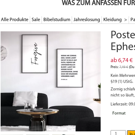
WAS ZUM ANFASSEN FÜR
Alle Produkte
Sale
Bibelstudium
Jahreslosung
Kleidung
Pa
Poste
Ephes
ab
6,74
€
Preis:
7,49
€
(Du 
Kein Mehrwer
§19 (1) UStG.
Zornig schlaf
nicht so läuft,
Lieferzeit: 09.
Format
Poster
In