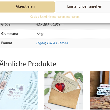
Zusätzliche Informationen
Akzeptieren
Einstellungen ansehen
Gewicht
21 g
Cookie-Richtlinie
Impressum
Impressum
Größe
42 × 29,7 × 0,05 cm
Grammatur
170g
Format
Digital
,
DIN A3
,
DIN A4
Ähnliche Produkte