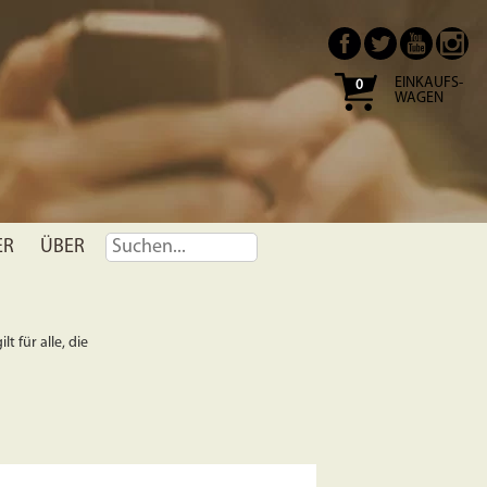
EINKAUFS-
0
WAGEN
ER
ÜBER
t für alle, die