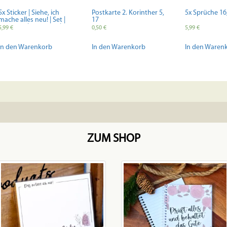
5x Sticker | Siehe, ich
Postkarte 2. Korinther 5,
5x Sprüche 16,
mache alles neu! | Set |
17
Bibelvers | Christlich |
5,99
€
0,50
€
5,99
€
Planner | Journal |
Handmade | Vinyl |
In den Warenkorb
In den Warenkorb
In den Waren
Geschenk | Jahreslosung
ZUM SHOP