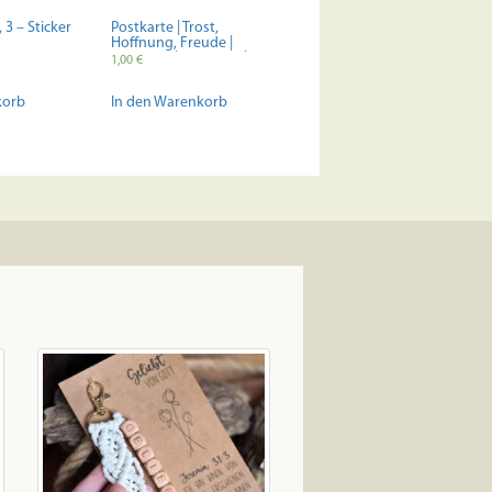
 3 – Sticker
Postkarte | Trost,
Hoffnung, Freude |
Christlich | Bibelvers |
1,00
€
Minimalistisch | Geschenk
| Lettering | Sorgen | Psalm
korb
In den Warenkorb
94:19 | Trauer | Gott