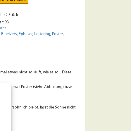
lt: 2
Stück
er:
93
ster
:
Bibelvers
,
Epheser
,
Lettering
,
Poster
,
al etwas nicht so läuft, wie es soll. Diese
Preis zwei Poster (siehe Abbildung) bzw.
r unversöhnlich bleibt, lasst die Sonne nicht