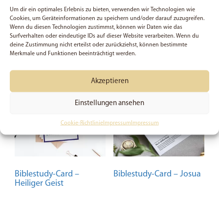
Um dir ein optimales Erlebnis zu bieten, verwenden wir Technologien wie
Preis:
2,50
€
(Du sparst 0%)
Cookies, um Geräteinformationen zu speichern und/oder darauf zuzugreifen.
In den Warenkorb
Dieses
Wenn du diesen Technologien zustimmst, können wir Daten wie das
Ausführung wählen
Produkt
Surfverhalten oder eindeutige IDs auf dieser Website verarbeiten. Wenn du
deine Zustimmung nicht erteilst oder zurückziehst, können bestimmte
weist
Merkmale und Funktionen beeinträchtigt werden.
mehrere
Variante
Akzeptieren
auf.
Die
Einstellungen ansehen
Optione
können
Cookie-Richtlinie
Impressum
Impressum
auf
der
Produkts
gewählt
Biblestudy-Card –
Biblestudy-Card – Josua
werden
Heiliger Geist