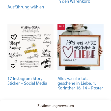
In den Warenkorb
4.98
Dieses
von 5
Ausführung wählen
Produkt
weist
mehrere
Varianten
SALE
auf.
Die
Optionen
können
auf
der
Produktseite
gewählt
17 Instagram Story
Alles was ihr tut,
werden
Sticker – Social Media
geschehe in Liebe, 1.
Korinther 16, 14 – Poster
Zustimmung verwalten
0,99
€
ab
2,50
€