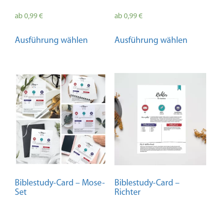
ab
0,99
€
ab
0,99
€
Dieses
Dieses
Ausführung wählen
Ausführung wählen
Produkt
Produkt
weist
weist
mehrere
mehrere
Varianten
Variante
auf.
auf.
Die
Die
Optionen
Optione
können
können
auf
auf
der
der
Produktseite
Produkts
gewählt
gewählt
Biblestudy-Card – Mose-
Biblestudy-Card –
werden
werden
Set
Richter