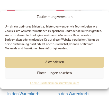
SALE
SALE
Zustimmung verwalten
Um dir ein optimales Erlebnis zu bieten, verwenden wir Technologien wie
Cookies, um Geräteinformationen zu speichern und/oder darauf zuzugreifen.
Wenn du diesen Technologien zustimmst, können wir Daten wie das
Surfverhalten oder eindeutige IDs auf dieser Website verarbeiten. Wenn du
deine Zustimmung nicht erteilst oder zurückziehst, können bestimmte
Merkmale und Funktionen beeinträchtigt werden.
Akzeptieren
Poster (A3) – thankful
Poster (A3) – Trost,
Hoffnung, Freude
Einstellungen ansehen
6,64
€
6,64
€
Preis:
9,49
€
(Du sparst 30%)
Preis:
9,49
€
(Du sparst 30%)
Cookie-Richtlinie
Impressum
Impressum
In den Warenkorb
In den Warenkorb