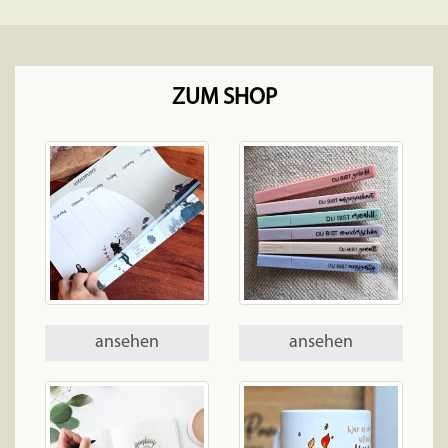
auf.
Die
Optionen
können
ZUM SHOP
auf
der
Produktseite
gewählt
werden
ansehen
ansehen