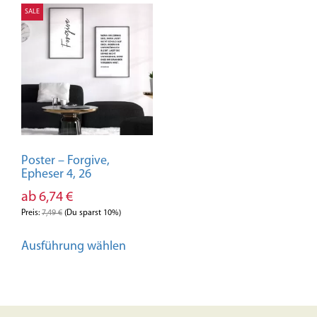
SALE
Poster – Forgive,
Epheser 4, 26
ab
6,74
€
Preis:
7,49
€
(Du sparst 10%)
Dieses
Ausführung wählen
Produkt
weist
mehrere
Varianten