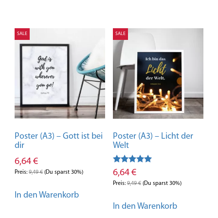
SALE
SALE
Poster (A3) – Gott ist bei
Poster (A3) – Licht der
dir
Welt
6,64
€
Bewertet mit
6,64
€
Preis:
9,49
€
(Du sparst 30%)
5.00
von 5
Preis:
9,49
€
(Du sparst 30%)
In den Warenkorb
In den Warenkorb