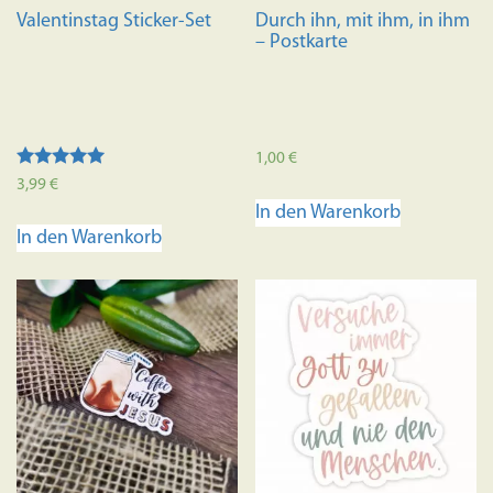
Valentinstag Sticker-Set
Durch ihn, mit ihm, in ihm
– Postkarte
1,00
€
Bewertet mit
3,99
€
5.00
In den Warenkorb
von 5
In den Warenkorb