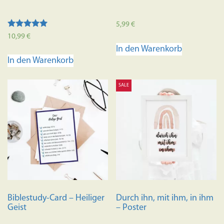
5,99
€
Bewertet mit
10,99
€
5.00
In den Warenkorb
von 5
In den Warenkorb
SALE
Biblestudy-Card – Heiliger
Durch ihn, mit ihm, in ihm
Geist
– Poster