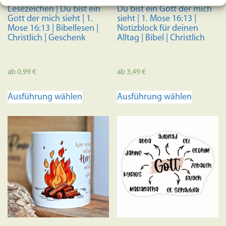
Lesezeichen | Du bist ein
Du bist ein Gott der mich
Gott der mich sieht | 1.
sieht | 1. Mose 16:13 |
Mose 16:13 | Bibellesen |
Notizblock für deinen
Christlich | Geschenk
Alltag | Bibel | Christlich
ab
0,99
€
ab
3,49
€
Dieses
Dieses
Ausführung wählen
Ausführung wählen
Produkt
Produkt
weist
weist
mehrere
mehrere
Varianten
Variante
auf.
auf.
Die
Die
Optionen
Optione
können
können
auf
auf
der
der