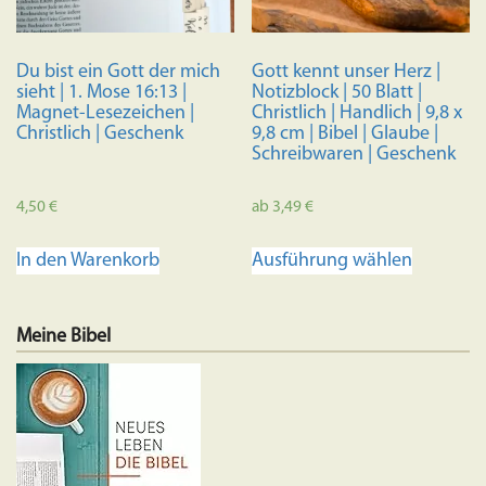
Du bist ein Gott der mich
Gott kennt unser Herz |
sieht | 1. Mose 16:13 |
Notizblock | 50 Blatt |
Magnet-Lesezeichen |
Christlich | Handlich | 9,8 x
Christlich | Geschenk
9,8 cm | Bibel | Glaube |
Schreibwaren | Geschenk
4,50
€
ab
3,49
€
Dieses
In den Warenkorb
Ausführung wählen
Produkt
weist
mehrere
Meine Bibel
Variante
auf.
Die
Optione
können
auf