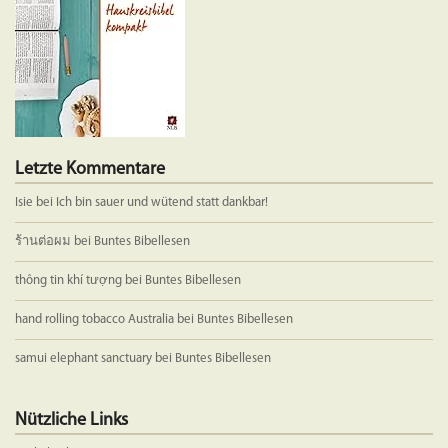
der
Produkts
gewählt
werden
Letzte Kommentare
Isie
bei
Ich bin sauer und wütend statt dankbar!
ร้านต่อผม
bei
Buntes Bibellesen
thông tin khí tượng
bei
Buntes Bibellesen
hand rolling tobacco Australia
bei
Buntes Bibellesen
samui elephant sanctuary
bei
Buntes Bibellesen
Nützliche Links