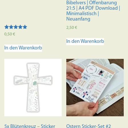
Bibelvers | Offenbarung
21:5 | A4 PDF Download |
Minimalistisch |
Neuanfang
2,50
€
Bewertet mit
0,50
€
5.00
In den Warenkorb
von 5
In den Warenkorb
5x Blütenkreuz – Sticker
Ostern Sticker-Set #2