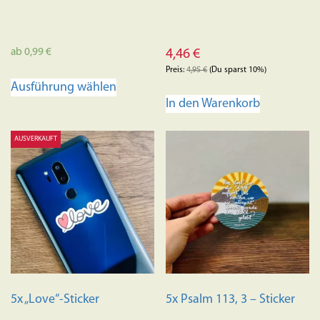
ab
0,99
€
4,46
€
Preis:
4,95
€
(Du sparst 10%)
Dieses
Ausführung wählen
Produkt
In den Warenkorb
weist
mehrere
AUSVERKAUFT
Varianten
auf.
Die
Optionen
können
auf
der
Produktseite
gewählt
5x „Love“-Sticker
5x Psalm 113, 3 – Sticker
werden