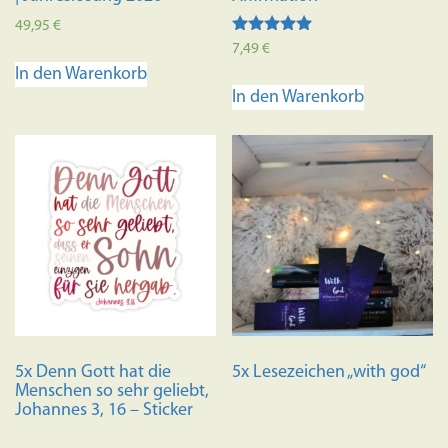
49,95
€
Bewertet mit
7,49
€
5.00
In den Warenkorb
von 5
In den Warenkorb
5x Denn Gott hat die
5x Lesezeichen „with god“
Menschen so sehr geliebt,
Johannes 3, 16 – Sticker