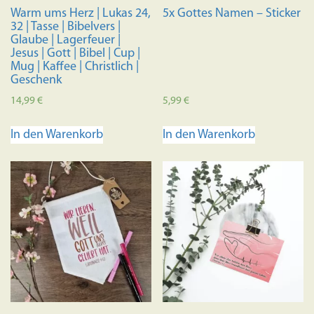
Produktseite
Produkts
Warm ums Herz | Lukas 24,
5x Gottes Namen – Sticker
gewählt
gewählt
32 | Tasse | Bibelvers |
werden
werden
Glaube | Lagerfeuer |
Jesus | Gott | Bibel | Cup |
Mug | Kaffee | Christlich |
Geschenk
14,99
€
5,99
€
In den Warenkorb
In den Warenkorb