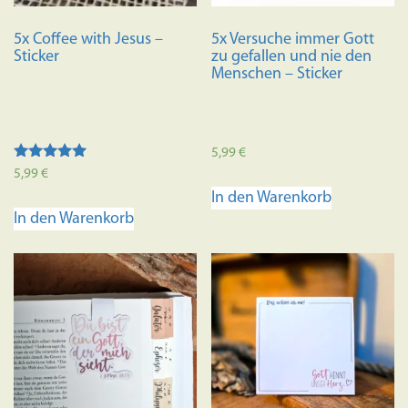
5x Coffee with Jesus –
5x Versuche immer Gott
Sticker
zu gefallen und nie den
Menschen – Sticker
5,99
€
Bewertet mit
5,99
€
5.00
In den Warenkorb
von 5
In den Warenkorb