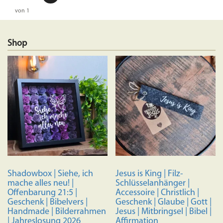
von 1
Shop
Shadowbox | Siehe, ich
Jesus is King | Filz-
mache alles neu! |
Schlüsselanhänger |
Offenbarung 21:5 |
Accessoire | Christlich |
Geschenk | Bibelvers |
Geschenk | Glaube | Gott |
Handmade | Bilderrahmen
Jesus | Mitbringsel | Bibel |
| Jahreslosung 2026
Affirmation