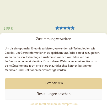
5,99
€
Bewertet mit
3,99
€
5.00
Zustimmung verwalten
In den Warenkorb
von 5
In den Warenkorb
Um dir ein optimales Erlebnis zu bieten, verwenden wir Technologien wie
Cookies, um Geräteinformationen zu speichern und/oder darauf zuzugreifen.
Wenn du diesen Technologien zustimmst, können wir Daten wie das
Surfverhalten oder eindeutige IDs auf dieser Website verarbeiten. Wenn du
deine Zustimmung nicht erteilst oder zurückziehst, können bestimmte
Merkmale und Funktionen beeinträchtigt werden.
Akzeptieren
Einstellungen ansehen
Cookie-Richtlinie
Impressum
Impressum