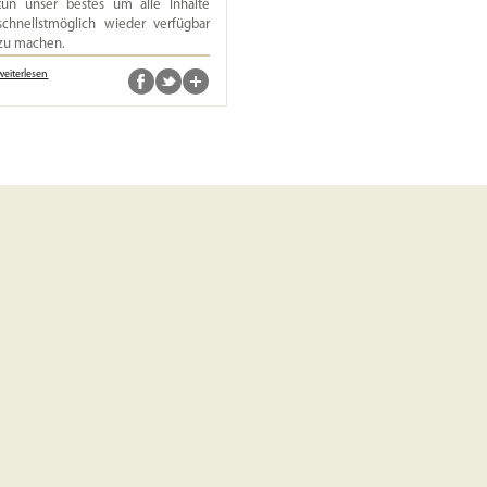
tun unser bestes um alle Inhalte
schnellstmöglich wieder verfügbar
zu machen.
weiterlesen