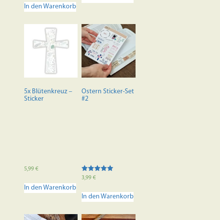
In den Warenkorb
5x Blütenkreuz –
Ostern Sticker-Set
Sticker
#2
5,99
€
Bewertet mit
3,99
€
5.00
In den Warenkorb
von 5
In den Warenkorb