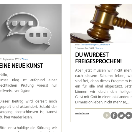
Bild:
Thorben Wengert / pixelio.de
1. November 2011 /
Impuls
DU WURDEST
22. September 2012 /
Zitate
FREIGESPROCHEN!
EINE NEUE KUNST
Aber jetzt müssen wir nicht meh
Hallo,
nach diesem Schema leben, wi
unser Blog ist aufgrund einer
sind frei, denn dieses Programm is
rechtlichen Prüfung vorerst nur
ein für alle Mal abgestürzt. Jetz
teilweise verfügbar.
können wir durch den heilige
Geist mit Gott in einer total andere
Dieser Beitrag wird derzeit noch
Dimension leben, nicht mehr so,...
geprüft und aktualisiert. Sobald der
Vorgang abgeschlossen ist, kannst
weiterlesen
du hier wieder lesen.
Bitte entschuldige die Störung, wir