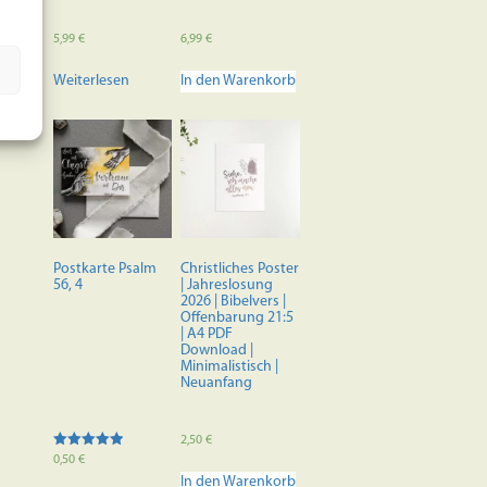
5,99
€
6,99
€
Weiterlesen
In den Warenkorb
Postkarte Psalm
Christliches Poster
56, 4
| Jahreslosung
2026 | Bibelvers |
Offenbarung 21:5
| A4 PDF
Download |
Minimalistisch |
Neuanfang
2,50
€
Bewertet mit
0,50
€
5.00
In den Warenkorb
von 5