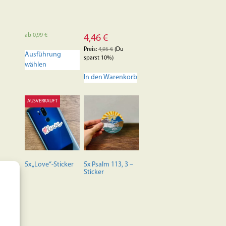
ab
0,99
€
4,46
€
Dieses
Preis:
4,95
€
(Du
Ausführung
Produkt
sparst 10%)
wählen
weist
mehrere
In den Warenkorb
Varianten
auf.
AUSVERKAUFT
Die
Optionen
können
auf
der
Produktseite
5x „Love“-Sticker
5x Psalm 113, 3 –
gewählt
Sticker
werden