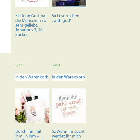
5x Denn Gott hat
5x Lesezeichen
die Menschen so
„with god“
sehr geliebt,
Johannes 3, 16 –
Sticker
5,99
€
3,49
€
In den Warenkorb
In den Warenkorb
Durch ihn, mit
5x Wenn ihr sucht,
ihm, in ihm –
werdet ihr mich