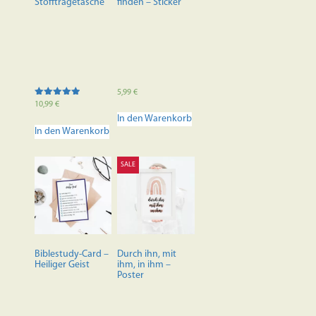
Stofftragetasche
finden – Sticker
5,99
€
Bewertet mit
10,99
€
5.00
In den Warenkorb
von 5
In den Warenkorb
SALE
Biblestudy-Card –
Durch ihn, mit
Heiliger Geist
ihm, in ihm –
Poster