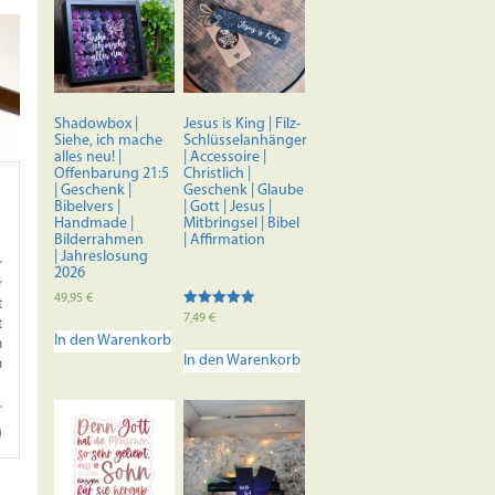
Shadowbox |
Jesus is King | Filz-
Siehe, ich mache
Schlüsselanhänger
alles neu! |
| Accessoire |
Offenbarung 21:5
Christlich |
| Geschenk |
Geschenk | Glaube
Bibelvers |
| Gott | Jesus |
Handmade |
Mitbringsel | Bibel
Bilderrahmen
| Affirmation
| Jahreslosung
r
2026
r
49,95
€
t
Bewertet mit
7,49
€
t
5.00
In den Warenkorb
von 5
n
In den Warenkorb
n