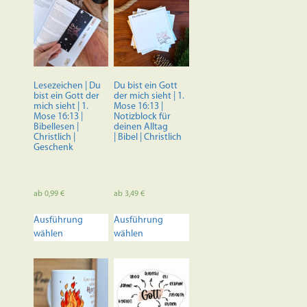
Lesezeichen | Du
Du bist ein Gott
bist ein Gott der
der mich sieht | 1.
mich sieht | 1.
Mose 16:13 |
Mose 16:13 |
Notizblock für
Bibellesen |
deinen Alltag
Christlich |
| Bibel | Christlich
Geschenk
ab
0,99
€
ab
3,49
€
Dieses
Dieses
Ausführung
Ausführung
Produkt
Produkt
wählen
wählen
weist
weist
mehrere
mehrere
Varianten
Varianten
auf.
auf.
Die
Die
Optionen
Optionen