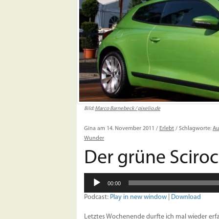
Bild:
Marco Barnebeck / pixelio.de
Gina am 14. November 2011 /
Erlebt
/ Schlagworte:
Au
Wunder
Der grüne Sciro
Audio-
00:00
Player
Podcast:
Play in new window
|
Download
Letztes Wochenende durfte ich mal wieder erfah