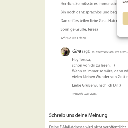
kön
Herrlich. So müsste es immer sein. Das Au
Bin noch ganz sprachlos und begeistert.
Danke fürs teilen liebe Gina. Hab noch
Sonnige Grüße, Teresa
schreib was dazu
Gina
sagt:
15. November 2011 um 13:07 U
Hey Teresa,
schön von dir zu lesen. =)
Wenn es immer so wäre, dann wä
vielen kleinen Wunder von Gott n
Liebe Grüße wünsch ich Dir ;)
schreib was dazu
Schreib uns deine Meinung
Deine E-Mail-Adresse wird nicht veröffentlicht.