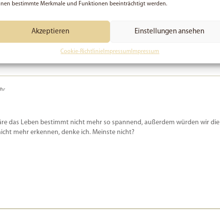
nen bestimmte Merkmale und Funktionen beeinträchtigt werden.
to ist aber auch schick. -.)
 Was für eine Geschichte … weiter viel Glück für Euch mit Gott!!
Akzeptieren
Einstellungen ansehen
 schöne gesegnete Stunden in dieser Woche.
Cookie-Richtlinie
Impressum
Impressum
hr
re das Leben bestimmt nicht mehr so spannend, außerdem würden wir die
icht mehr erkennen, denke ich. Meinste nicht?