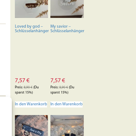
Optionen
können
auf
der
Loved by god –
My savior –
Produktseite
Schlüsselanhänger
Schlüsselanhänger
gewählt
werden
7,57
€
7,57
€
Preis:
8,90
€
(Du
Preis:
8,90
€
(Du
sparst 15%)
sparst 15%)
In den Warenkorb
In den Warenkorb