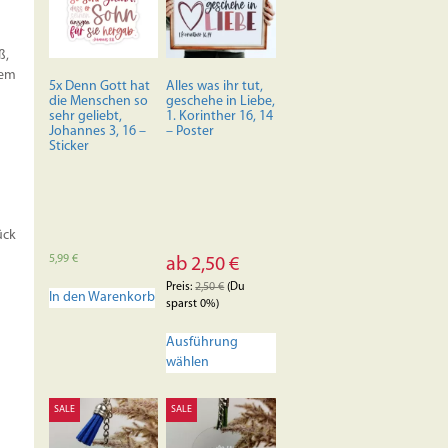
rke
ß,
nem
5x Denn Gott hat
Alles was ihr tut,
die Menschen so
geschehe in Liebe,
sehr geliebt,
1. Korinther 16, 14
Johannes 3, 16 –
– Poster
Sticker
ück
5,99
€
ab
2,50
€
Preis:
2,50
€
(Du
In den Warenkorb
sparst 0%)
Dieses
Ausführung
Produkt
wählen
weist
mehrere
Varianten
SALE
SALE
auf.
Die