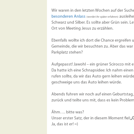
Wir waren in den letzten Wochen auf der Such
besonderen Anlass
ausleihe
(werdet ihr später erfahren)
Schwarz und Silber. Es sollte aber Grün sein.
Ort von Meeting Jesus zu erzählen.
Ebenfalls wollte ich dort die Chance ergreifen 
Gemeinde, die wir besuchten zu. Aber das wa
Parkplatz stehen?
Aufgepasst! Jawohl – ein grüner Scirocco mit e
Da hatte ich eine Schnapsidee: Ich nahm einen 
rufen sollte, da wir das Auto gern leihen würden
geschweige uns das Auto leihen würde.
Abends fuhren wir noch auf einen Geburtstag, al
zurück und teilte uns mit, dass es kein Problem
Ähm…. bitte was?
Unser erster Satz, der in diesem Moment fiel:
„G
Ja, das ist er! =)