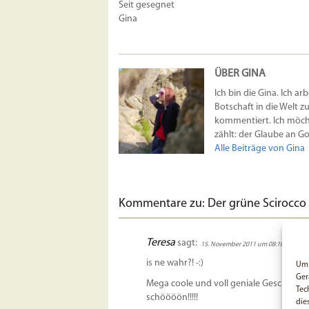
Seit gesegnet
Gina
ÜBER GINA
Ich bin die Gina. Ich ar
Botschaft in die Welt z
kommentiert. Ich möcht
zählt: der Glaube an Got
Alle Beiträge von Gina
Kommentare zu: Der grüne Scirocco
Teresa
sagt:
15. November 2011 um 08:10 Uhr
is ne wahr?! -:)
Um 
Ger
Mega coole und voll geniale Geschichte!
Tec
schöööön!!!!!
die