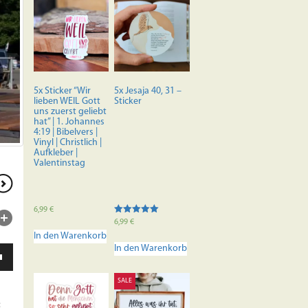
5x Sticker “Wir
5x Jesaja 40, 31 –
lieben WEIL Gott
Sticker
uns zuerst geliebt
hat” | 1. Johannes
4:19 | Bibelvers |
Vinyl | Christlich |
Aufkleber |
Valentinstag
6,99
€
Bewertet mit
6,99
€
5.00
In den Warenkorb
von 5
In den Warenkorb
ten
unter
en,
SALE
: