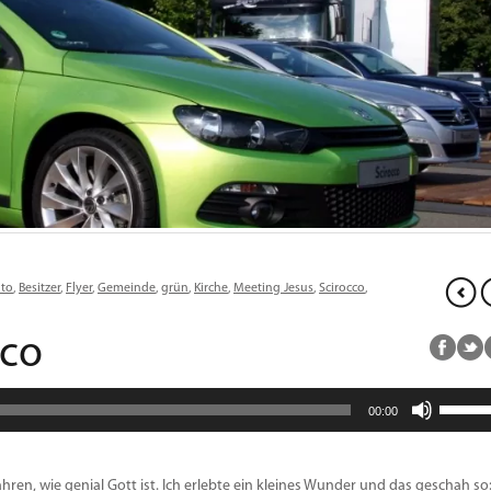
to
,
Besitzer
,
Flyer
,
Gemeinde
,
grün
,
Kirche
,
Meeting Jesus
,
Scirocco
,
cco
Pfeiltas
00:00
Hoch/R
benutz
um
die
ren, wie genial Gott ist. Ich erlebte ein kleines Wunder und das geschah so