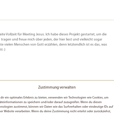
beite Vollzeit für Meeting Jesus. Ich habe dieses Projekt gestartet, um die
u tragen und freue mich über jeden, der hier liest und vielleicht sogar
e vielen Menschen von Gott erzählen, denn letztendlich ist es das, was
t :)
Zustimmung verwalten
dir ein optimales Erlebnis zu bieten, verwenden wir Technologien wie Cookies, um
äteinformationen zu speichern und/oder darauf zuzugreifen. Wenn du diesen
!! Ihr habt an Euren Wunsch geglaubt und seid dran geblieben, voll
hnologien zustimmst, können wir Daten wie das Surfverhalten oder eindeutige IDs auf
ser Website verarbeiten. Wenn du deine Zustimmung nicht erteilst oder zurückziehst,