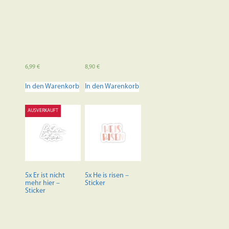
6,99
€
8,90
€
In den Warenkorb
In den Warenkorb
AUSVERKAUFT
5x Er ist nicht
5x He is risen –
mehr hier –
Sticker
Sticker