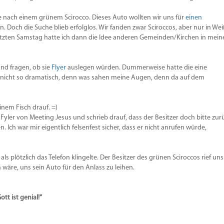
Lautstä
zu
e nach einem grünem Scirocco. Dieses Auto wollten wir uns für
einen
regeln.
n. Doch die Suche blieb erfolglos. Wir fanden zwar Sciroccos, aber nur in Wei
 Letzten Samstag hatte ich dann die Idee anderen Gemeinden/Kirchen in mei
und fragen, ob sie
Flyer
auslegen würden. Dummerweise hatte die eine
r nicht so dramatisch, denn was sahen meine Augen, denn da auf dem
inem Fisch drauf. =)
Fyler von Meeting Jesus und schrieb drauf, dass der Besitzer doch bitte zur
. Ich war mir eigentlich felsenfest sicher, dass er nicht anrufen würde,
s plötzlich das Telefon klingelte. Der Besitzer des grünen Sciroccos rief uns
 wäre, uns sein Auto für den Anlass zu leihen.
ott ist genial!“