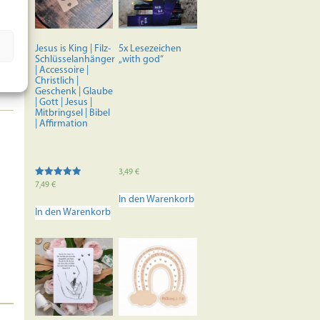
Jesus is King | Filz-
5x Lesezeichen
Schlüsselanhänger
„with god“
| Accessoire |
Christlich |
Geschenk | Glaube
| Gott | Jesus |
Mitbringsel | Bibel
| Affirmation
3,49
€
Bewertet mit
7,49
€
5.00
In den Warenkorb
von 5
In den Warenkorb