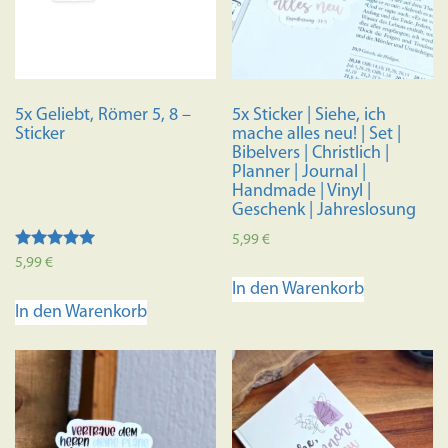
5x Geliebt, Römer 5, 8 –
5x Sticker | Siehe, ich
Sticker
mache alles neu! | Set |
Bibelvers | Christlich |
Planner | Journal |
Handmade | Vinyl |
Geschenk | Jahreslosung
5,99
€
Bewertet mit
5,99
€
5.00
In den Warenkorb
von 5
In den Warenkorb