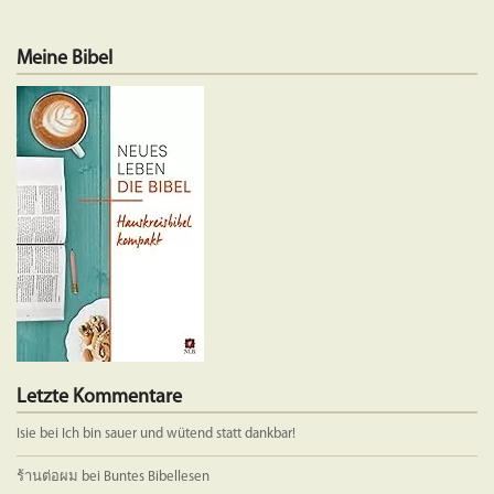
weist
weist
mehrere
mehrere
Meine Bibel
Varianten
Variante
auf.
auf.
Die
Die
Optionen
Optione
können
können
auf
auf
der
der
Produktseite
Produkts
gewählt
gewählt
werden
werden
Letzte Kommentare
Isie
bei
Ich bin sauer und wütend statt dankbar!
ร้านต่อผม
bei
Buntes Bibellesen