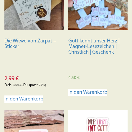
Optione
können
auf
der
Produkts
Die Witwe von Zarpat –
Gott kennt unser Herz |
gewählt
Sticker
Magnet-Lesezeichen |
werden
Christlich | Geschenk
4,50
€
2,99
€
Preis:
3,99
€
(Du sparst 25%)
In den Warenkorb
In den Warenkorb