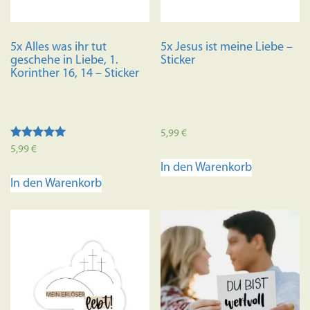
5x Alles was ihr tut
5x Jesus ist meine Liebe –
geschehe in Liebe, 1.
Sticker
Korinther 16, 14 – Sticker
5,99
€
Bewertet mit
5,99
€
5.00
In den Warenkorb
von 5
In den Warenkorb