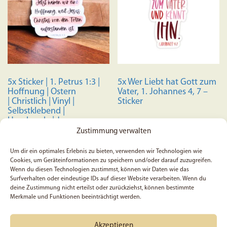
5x Sticker | 1. Petrus 1:3 |
5x Wer Liebt hat Gott zum
Hoffnung | Ostern
Vater, 1. Johannes 4, 7 –
| Christlich | Vinyl |
Sticker
Selbstklebend |
Handmade | Jesus
| Auferstehung | Bibelvers
Zustimmung verwalten
6,99
€
Um dir ein optimales Erlebnis zu bieten, verwenden wir Technologien wie
Bewertet mit
5,99
€
Cookies, um Geräteinformationen zu speichern und/oder darauf zuzugreifen.
5.00
In den Warenkorb
Wenn du diesen Technologien zustimmst, können wir Daten wie das
von 5
Surfverhalten oder eindeutige IDs auf dieser Website verarbeiten. Wenn du
In den Warenkorb
deine Zustimmung nicht erteilst oder zurückziehst, können bestimmte
Merkmale und Funktionen beeinträchtigt werden.
Akzeptieren