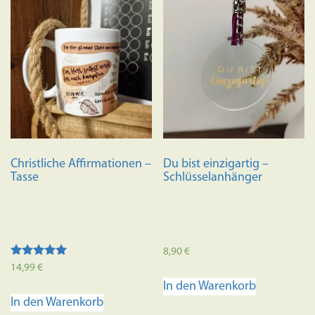
mehrere
Variante
auf.
Die
Optione
können
auf
der
Produkts
Christliche Affirmationen –
Du bist einzigartig –
gewählt
Tasse
Schlüsselanhänger
werden
8,90
€
Bewertet mit
14,99
€
5.00
In den Warenkorb
von 5
In den Warenkorb