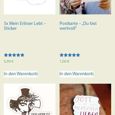
5x Mein Erlöser Lebt –
Postkarte – „Du bist
Sticker
wertvoll“
Bewertet mit
Bewertet mit
5,99
€
1,00
€
5.00
5.00
von 5
von 5
In den Warenkorb
In den Warenkorb