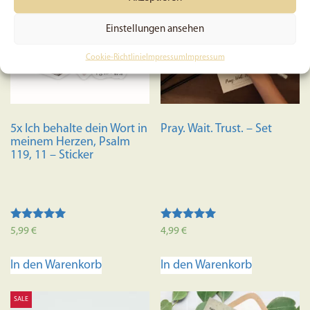
Einstellungen ansehen
Cookie-Richtlinie
Impressum
Impressum
5x Ich behalte dein Wort in
Pray. Wait. Trust. – Set
meinem Herzen, Psalm
119, 11 – Sticker
Bewertet mit
Bewertet mit
5,99
€
4,99
€
5.00
5.00
von 5
von 5
In den Warenkorb
In den Warenkorb
SALE