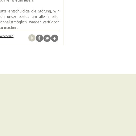
du hier wieder lesen.
Bitte entschuldige die Störung, wir
tun unser bestes um alle Inhalte
schnellstmöglich wieder verfügbar
zu machen.
weiterlesen