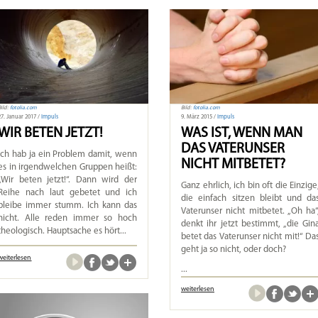
Bild:
fotolia.com
Bild:
fotolia.com
27. Januar 2017 /
Impuls
9. März 2015 /
Impuls
WIR BETEN JETZT!
WAS IST, WENN MAN
DAS VATERUNSER
Ich hab ja ein Problem damit, wenn
NICHT MITBETET?
es in irgendwelchen Gruppen heißt:
„Wir beten jetzt!“. Dann wird der
Ganz ehrlich, ich bin oft die Einzige
Reihe nach laut gebetet und ich
die einfach sitzen bleibt und da
bleibe immer stumm. Ich kann das
Vaterunser nicht mitbetet. „Oh ha“
nicht. Alle reden immer so hoch
denkt ihr jetzt bestimmt, „die Gin
theologisch. Hauptsache es hört...
betet das Vaterunser nicht mit!“ Da
geht ja so nicht, oder doch?
weiterlesen
...
weiterlesen