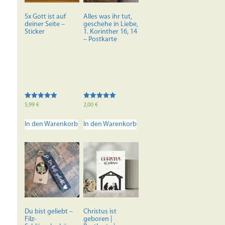
5x Gott ist auf
Alles was ihr tut,
deiner Seite –
geschehe in Liebe,
Sticker
1. Korinther 16, 14
– Postkarte
Bewertet mit
Bewertet mit
5,99
€
2,00
€
5.00
5.00
von 5
von 5
In den Warenkorb
In den Warenkorb
Du bist geliebt –
Christus ist
Filz-
geboren |