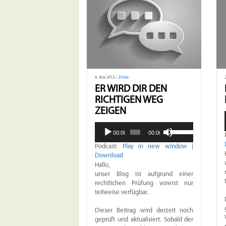
8. Mai 2013 /
Zitate
ER WIRD DIR DEN
RICHTIGEN WEG
ZEIGEN
Pfeiltasten
Audio-
00:00
00:00
Hoch/Runter
Player
benutzen,
Podcast:
Play in new window
|
um
Download
die
Hallo,
Lautstärke
unser Blog ist aufgrund einer
zu
rechtlichen Prüfung vorerst nur
regeln.
teilweise verfügbar.
Dieser Beitrag wird derzeit noch
geprüft und aktualisiert. Sobald der