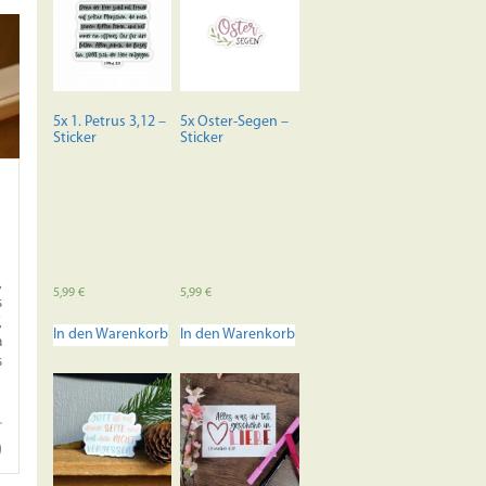
5x 1. Petrus 3,12 –
5x Oster-Segen –
Sticker
Sticker
,
5,99
€
5,99
€
s
,
In den Warenkorb
In den Warenkorb
a
s