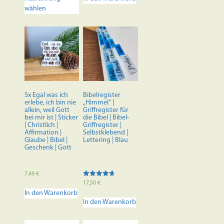
Produkt
wählen
weist
mehrere
Varianten
auf.
Die
Optionen
können
auf
der
5x Egal was ich
Bibelregister
Produktseite
erlebe, ich bin nie
„Himmel“ |
allein, weil Gott
Griffregister für
gewählt
bei mir ist | Sticker
die Bibel | Bibel-
werden
| Christlich |
Griffregister |
Affirmation |
Selbstklebend |
Glaube | Bibel |
Lettering | Blau
Geschenk | Gott
7,49
€
Bewertet
17,50
€
mit
In den Warenkorb
4.70
von 5
In den Warenkorb