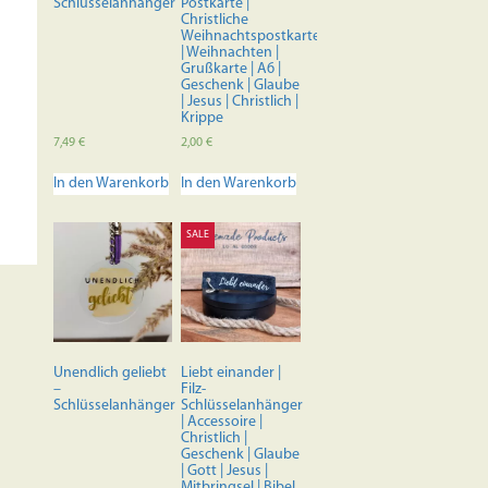
Schlüsselanhänger
Postkarte |
Christliche
Weihnachtspostkarte
| Weihnachten |
Grußkarte | A6 |
Geschenk | Glaube
| Jesus | Christlich |
Krippe
7,49
€
2,00
€
In den Warenkorb
In den Warenkorb
SALE
Unendlich geliebt
Liebt einander |
–
Filz-
Schlüsselanhänger
Schlüsselanhänger
| Accessoire |
Christlich |
Geschenk | Glaube
| Gott | Jesus |
Mitbringsel | Bibel