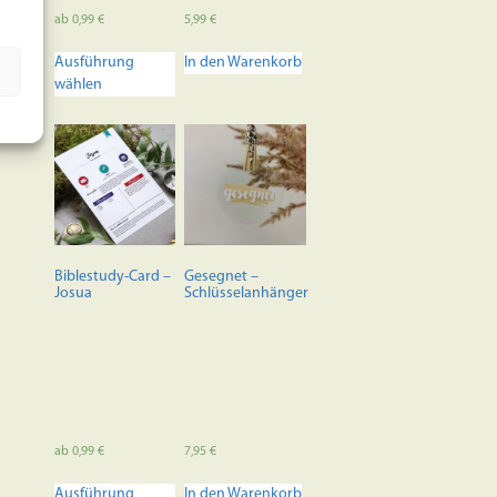
ab
0,99
€
5,99
€
Dieses
Ausführung
In den Warenkorb
Produkt
wählen
weist
mehrere
Varianten
auf.
Die
Optionen
können
auf
der
Biblestudy-Card –
Gesegnet –
Produktseite
Josua
Schlüsselanhänger
gewählt
werden
ab
0,99
€
7,95
€
Dieses
Ausführung
In den Warenkorb