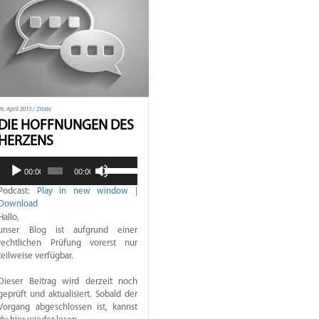
26. April 2013 /
Zitate
DIE HOFFNUNGEN DES
HERZENS
Pfeiltasten
Audio-
00:00
00:00
Hoch/Runter
Player
benutzen,
Podcast:
Play in new window
|
um
Download
die
Hallo,
Lautstärke
unser Blog ist aufgrund einer
zu
rechtlichen Prüfung vorerst nur
regeln.
teilweise verfügbar.
Dieser Beitrag wird derzeit noch
geprüft und aktualisiert. Sobald der
Vorgang abgeschlossen ist, kannst