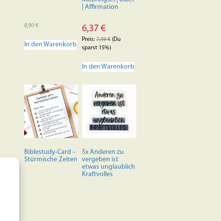
| Affirmation
8,90
€
6,37
€
Preis:
7,49
€
(Du
In den Warenkorb
sparst 15%)
In den Warenkorb
Biblestudy-Card –
5x Anderen zu
Stürmische Zeiten
vergeben ist
etwas unglaublich
Kraftvolles