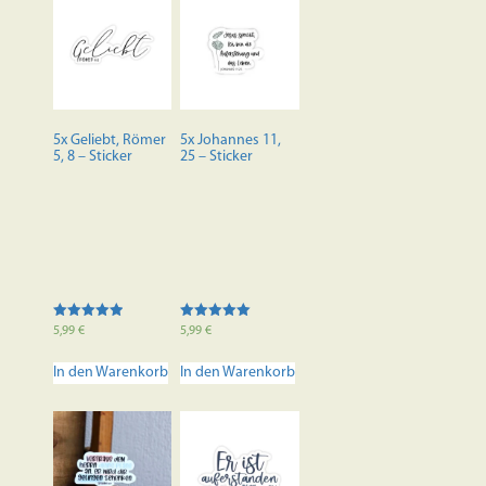
5x Geliebt, Römer
5x Johannes 11,
5, 8 – Sticker
25 – Sticker
Bewertet mit
Bewertet mit
5,99
€
5,99
€
5.00
5.00
von 5
von 5
In den Warenkorb
In den Warenkorb