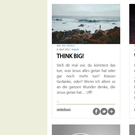
Bild:
KAL VISUALS
6. April 2022 /
Impuls
THINK BIG!
Stell dir mal vor, du könntest das
tun, was Jesus alles getan hat oder
gar noch mehr tun? Krasser
Gedanke, oder? Wenn ich allein so
an die ganzen Wunder denke, die
Jesus getan hat… Uff!
...
weiterlesen