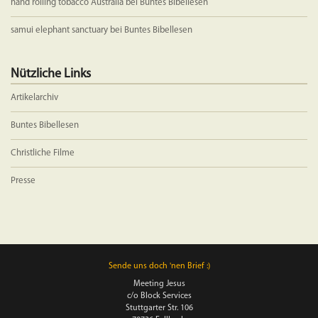
hand rolling tobacco Australia
bei
Buntes Bibellesen
samui elephant sanctuary
bei
Buntes Bibellesen
Nützliche Links
Artikelarchiv
Buntes Bibellesen
Christliche Filme
Presse
Sende uns doch 'nen Brief :)
Meeting Jesus
c/o Block Services
Stuttgarter Str. 106