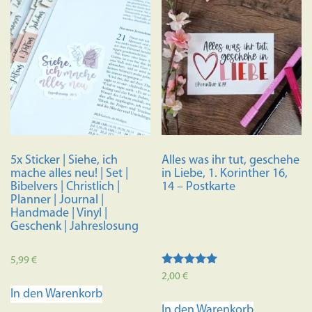
5x Sticker | Siehe, ich
Alles was ihr tut, geschehe
mache alles neu! | Set |
in Liebe, 1. Korinther 16,
Bibelvers | Christlich |
14 – Postkarte
Planner | Journal |
Handmade | Vinyl |
Geschenk | Jahreslosung
5,99
€
Bewertet mit
2,00
€
5.00
In den Warenkorb
von 5
In den Warenkorb