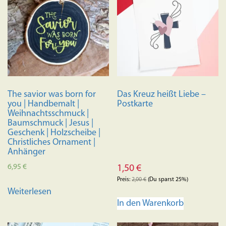
The savior was born for
Das Kreuz heißt Liebe –
you | Handbemalt |
Postkarte
Weihnachtsschmuck |
Baumschmuck | Jesus |
Geschenk | Holzscheibe |
Christliches Ornament |
Anhänger
6,95
€
1,50
€
Preis:
2,00
€
(Du sparst 25%)
Weiterlesen
In den Warenkorb