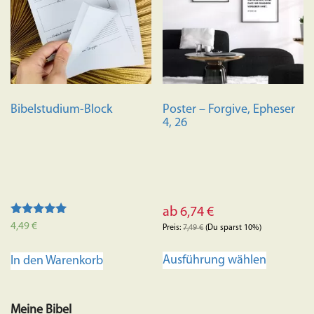
Bibelstudium-Block
Poster – Forgive, Epheser
4, 26
ab
6,74
€
Bewertet
4,49
€
Preis:
7,49
€
(Du sparst 10%)
mit
4.95
Dieses
von 5
Ausführung wählen
In den Warenkorb
Produkt
weist
mehrere
Meine Bibel