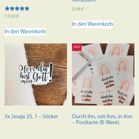
Notizbuch
5,99
€
Bewertet
17,50
€
mit
In den Warenkorb
4.73
von 5
In den Warenkorb
SALE
5x Jesaja 25, 1 – Sticker
Durch ihn, mit ihm, in ihm
– Postkarte (B-Ware)