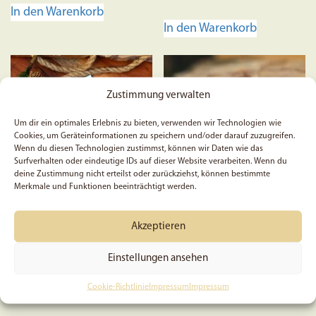
5.00
In den Warenkorb
von 5
In den Warenkorb
Zustimmung verwalten
Um dir ein optimales Erlebnis zu bieten, verwenden wir Technologien wie
Cookies, um Geräteinformationen zu speichern und/oder darauf zuzugreifen.
Wenn du diesen Technologien zustimmst, können wir Daten wie das
Surfverhalten oder eindeutige IDs auf dieser Website verarbeiten. Wenn du
deine Zustimmung nicht erteilst oder zurückziehst, können bestimmte
Merkmale und Funktionen beeinträchtigt werden.
Prüft alles und behaltet
5x Gott macht keine
Akzeptieren
das Gute | Notizbuch | A5 |
Unterschiede zwischen
Jahreslosung 2025 | 1.
den Menschen | Christlich |
Einstellungen ansehen
Thessalonicher 5:21 |
Sticker | Aufkleber | Glaube
Christlich | Schreibwaren |
| Gott | Jesus | Bibel |
Geschenk
Bibelvers
Cookie-Richtlinie
Impressum
Impressum