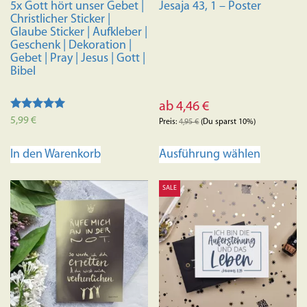
5x Gott hört unser Gebet |
Jesaja 43, 1 – Poster
Christlicher Sticker |
Glaube Sticker | Aufkleber |
Geschenk | Dekoration |
Gebet | Pray | Jesus | Gott |
Bibel
ab
4,46
€
Bewertet mit
5,99
€
Preis:
4,95
€
(Du sparst 10%)
5.00
von 5
Dieses
Ausführung wählen
In den Warenkorb
Produkt
weist
SALE
mehrere
Variante
auf.
Die
Optione
können
auf