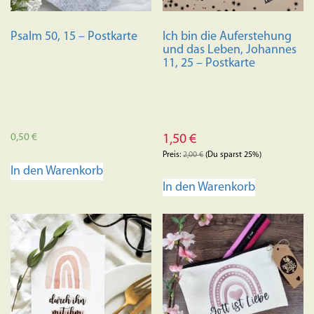
der
Produkts
Psalm 50, 15 – Postkarte
Ich bin die Auferstehung
gewählt
und das Leben, Johannes
werden
11, 25 – Postkarte
0,50
€
1,50
€
Preis:
2,00
€
(Du sparst 25%)
In den Warenkorb
In den Warenkorb