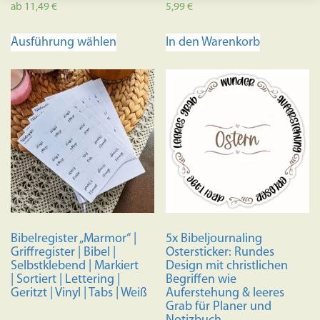
ab
11,49
€
5,99
€
Dieses
Ausführung wählen
In den Warenkorb
Produkt
weist
mehrere
Varianten
auf.
Die
Optionen
können
auf
der
Produktseite
Bibelregister „Marmor“ |
5x Bibeljournaling
gewählt
Griffregister | Bibel |
Ostersticker: Rundes
werden
Selbstklebend | Markiert
Design mit christlichen
| Sortiert | Lettering |
Begriffen wie
Geritzt | Vinyl | Tabs | Weiß
Auferstehung & leeres
Grab für Planer und