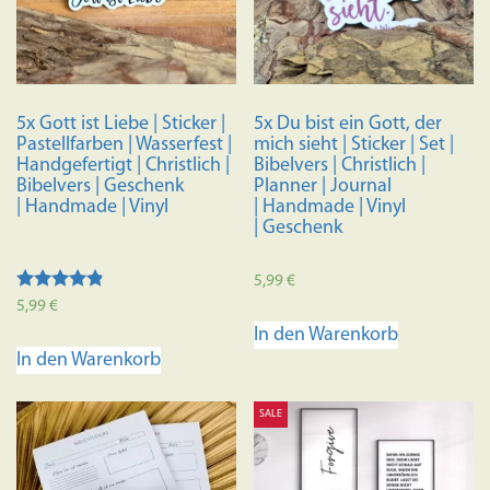
5x Gott ist Liebe | Sticker |
5x Du bist ein Gott, der
Pastellfarben | Wasserfest |
mich sieht | Sticker | Set |
Handgefertigt | Christlich |
Bibelvers | Christlich |
Bibelvers | Geschenk
Planner | Journal
| Handmade | Vinyl
| Handmade | Vinyl
| Geschenk
5,99
€
Bewertet
5,99
€
mit
In den Warenkorb
4.67
von 5
In den Warenkorb
SALE