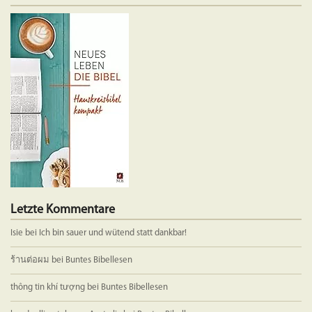
Variante
auf.
Die
Optione
können
auf
der
Produkts
gewählt
werden
Letzte Kommentare
Isie
bei
Ich bin sauer und wütend statt dankbar!
ร้านต่อผม
bei
Buntes Bibellesen
thông tin khí tượng
bei
Buntes Bibellesen