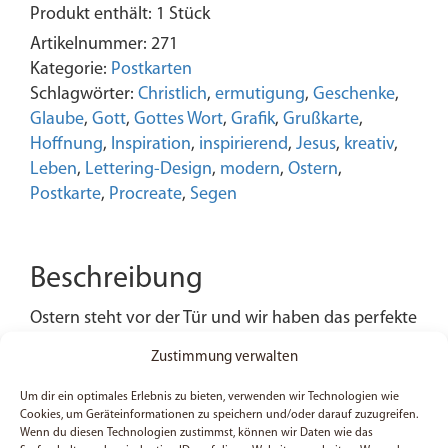
Produkt enthält: 1
Stück
Postkarte
Menge
Artikelnummer:
271
Kategorie:
Postkarten
Schlagwörter:
Christlich
,
ermutigung
,
Geschenke
,
Glaube
,
Gott
,
Gottes Wort
,
Grafik
,
Grußkarte
,
Hoffnung
,
Inspiration
,
inspirierend
,
Jesus
,
kreativ
,
Leben
,
Lettering-Design
,
modern
,
Ostern
,
Postkarte
,
Procreate
,
Segen
Beschreibung
Ostern steht vor der Tür und wir haben das perfekte
Produkt für dich, um deinen Liebsten eine kleine
Zustimmung verwalten
Freude zu machen. Unsere „Ostern Segen“
Postkarte ist nicht nur hübsch anzusehen, sondern
Um dir ein optimales Erlebnis zu bieten, verwenden wir Technologien wie
Cookies, um Geräteinformationen zu speichern und/oder darauf zuzugreifen.
enthält auch einen wichtigen christlichen
Wenn du diesen Technologien zustimmst, können wir Daten wie das
Segenswunsch, der deine Wertschätzung