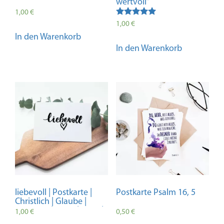
wertvoll“
1,00
€
Bewertet mit
1,00
€
5.00
In den Warenkorb
von 5
In den Warenkorb
liebevoll | Postkarte |
Postkarte Psalm 16, 5
Christlich | Glaube |
Bibelvers | Karte | Bibel |
1,00
€
0,50
€
Geschenk | segen | A6 |