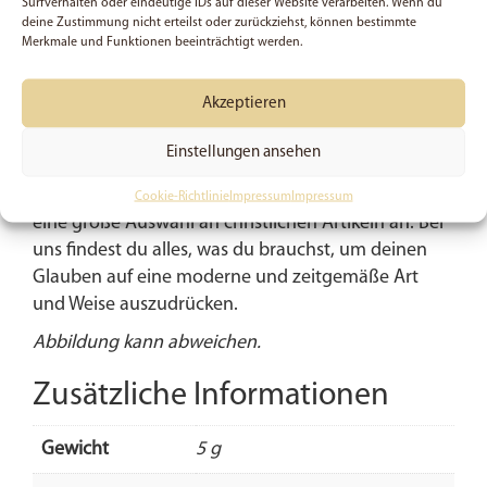
Surfverhalten oder eindeutige IDs auf dieser Website verarbeiten. Wenn du
ausdrückt. Die Karte ist mit einer Grafik eines
deine Zustimmung nicht erteilst oder zurückziehst, können bestimmte
Merkmale und Funktionen beeinträchtigt werden.
grünen Strauchs verziert, der Hoffnung und neues
Leben symbolisiert.
Akzeptieren
In unserem christlichen Online-Shop findest du
noch viele weitere moderne und ansprechende
Einstellungen ansehen
Produkte, die dich im Alltag begleiten und dich an
deine Glaubenswurzeln erinnern sollen. Wir bieten
Cookie-Richtlinie
Impressum
Impressum
eine große Auswahl an christlichen Artikeln an. Bei
uns findest du alles, was du brauchst, um deinen
Glauben auf eine moderne und zeitgemäße Art
und Weise auszudrücken.
Abbildung kann abweichen.
Zusätzliche Informationen
Gewicht
5 g