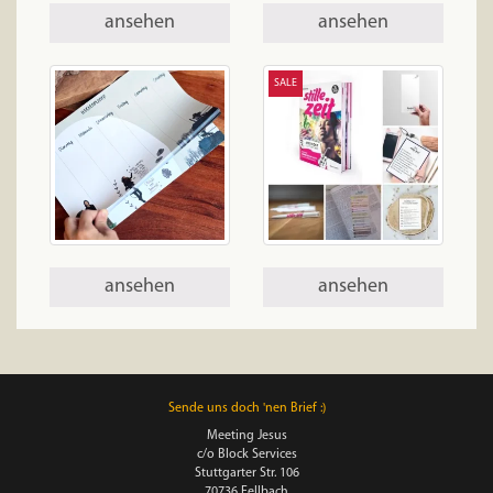
ansehen
ansehen
SALE
ansehen
ansehen
Sende uns doch 'nen Brief :)
Meeting Jesus
c/o Block Services
Stuttgarter Str. 106
70736 Fellbach