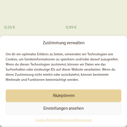
werden
0,50
€
0,99
€
In den Warenkorb
In den Warenkorb
Zustimmung verwalten
Um dir ein optimales Erlebnis zu bieten, verwenden wir Technologien wie
Cookies, um Geräteinformationen zu speichern und/oder darauf zuzugreifen.
Wenn du diesen Technologien zustimmst, können wir Daten wie das
Surfverhalten oder eindeutige IDs auf dieser Website verarbeiten. Wenn du
deine Zustimmung nicht erteilst oder zurückziehst, können bestimmte
Merkmale und Funktionen beeinträchtigt werden.
Akzeptieren
Einstellungen ansehen
Ein Meisterwerk Gottes –
5x Psalm 46, 2 – Sticker
Cookie-Richtlinie
Impressum
Impressum
Filz-Schlüsselanhänger