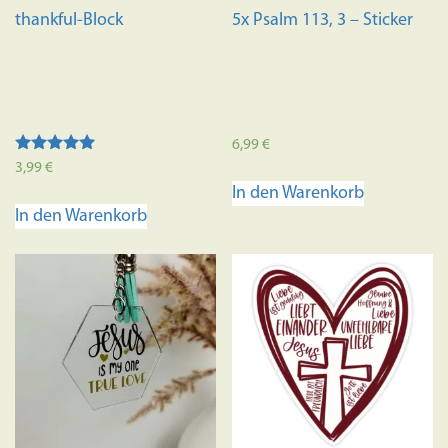
thankful-Block
5x Psalm 113, 3 – Sticker
6,99
€
Bewertet mit
3,99
€
5.00
In den Warenkorb
von 5
In den Warenkorb