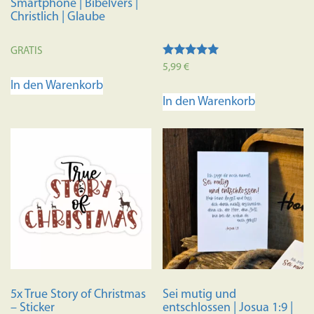
Smartphone | Bibelvers |
Christlich | Glaube
GRATIS
Bewertet mit
5,99
€
5.00
In den Warenkorb
von 5
In den Warenkorb
5x True Story of Christmas
Sei mutig und
– Sticker
entschlossen | Josua 1:9 |