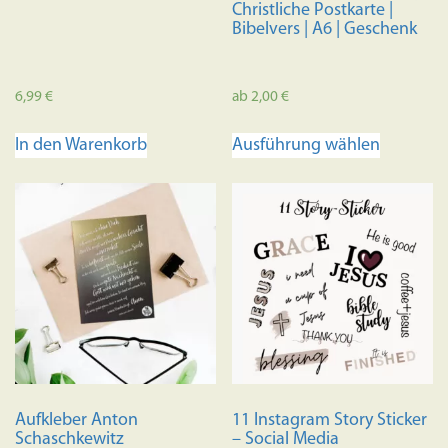
Christliche Postkarte |
Bibelvers | A6 | Geschenk
6,99
€
ab
2,00
€
Dieses
In den Warenkorb
Ausführung wählen
Produkt
weist
mehrere
Variante
auf.
Die
Optione
können
auf
der
Produkts
Aufkleber Anton
11 Instagram Story Sticker
gewählt
Schaschkewitz
– Social Media