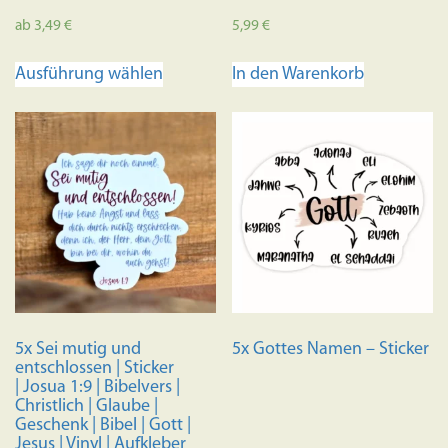
ab
3,49
€
5,99
€
Dieses
Ausführung wählen
In den Warenkorb
Produkt
weist
mehrere
Varianten
auf.
Die
Optionen
können
auf
der
Produktseite
5x Sei mutig und
5x Gottes Namen – Sticker
gewählt
entschlossen | Sticker
werden
| Josua 1:9 | Bibelvers |
Christlich | Glaube |
Geschenk | Bibel | Gott |
Jesus | Vinyl | Aufkleber