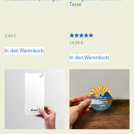
Tasse
3,49
€
Bewertet mit
14,99
€
5.00
In den Warenkorb
von 5
In den Warenkorb