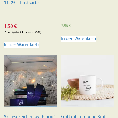
11, 25 – Postkarte
7,95
€
1,50
€
Preis:
2,00
€
(Du sparst 25%)
In den Warenkorb
In den Warenkorb
5x Lesezeichen „with god“
Gott gibt dir neue Kraft –