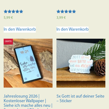
Bewertet mit
Bewertet mit
5,99
€
3,99
€
5.00
5.00
von 5
von 5
In den Warenkorb
In den Warenkorb
GRATIS
Jahreslosung 2026 |
5x Gott ist auf deiner Seite
Kostenloser Wallpaper |
– Sticker
Siehe ich mache alles neu |