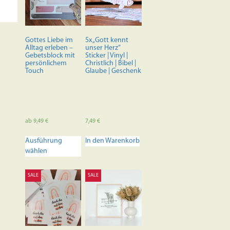
Gottes Liebe im
5x „Gott kennt
Alltag erleben –
unser Herz“
Gebetsblock mit
Sticker | Vinyl |
persönlichem
Christlich | Bibel |
Touch
Glaube | Geschenk
ab
9,49
€
7,49
€
Dieses
Ausführung
In den Warenkorb
Produkt
wählen
weist
mehrere
Varianten
SALE
SALE
auf.
Die
Optionen
können
auf