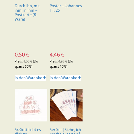
der
Durch ihn, mit
Poster – Johannes
Produktseite
ihm, in ihm –
11, 25
Postkarte (B-
gewählt
Ware)
werden
0,50
€
4,46
€
Preis:
1,00
€
(Du
Preis:
4,95
€
(Du
sparst 50%)
sparst 10%)
In den Warenkorb
In den Warenkorb
5x Gott liebt es
5er Set | Siehe, ich