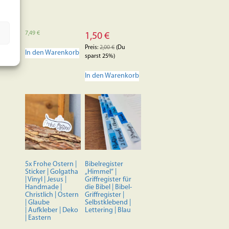
7,49
€
1,50
€
Preis:
2,00
€
(Du
In den Warenkorb
sparst 25%)
In den Warenkorb
5x Frohe Ostern |
Bibelregister
Sticker | Golgatha
„Himmel“ |
| Vinyl | Jesus |
Griffregister für
Handmade |
die Bibel | Bibel-
Christlich | Ostern
Griffregister |
| Glaube
Selbstklebend |
| Aufkleber | Deko
Lettering | Blau
| Eastern