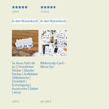
Bewertet mit
Bewertet
5,99
€
17,50
€
5.00
mit
von 5
4.70
von 5
In den Warenkorb
In den Warenkorb
5x Jesus hört dir
Biblestudy-Card –
zu | Christlicher
Mose-Set
Sticker | Glaube
Sticker | Aufkleber
| Bibelworte |
Christlich |
Ermutigung |
Accessoire | Gebet
| Jesus
5,99
€
ab
3,49
€
Dieses