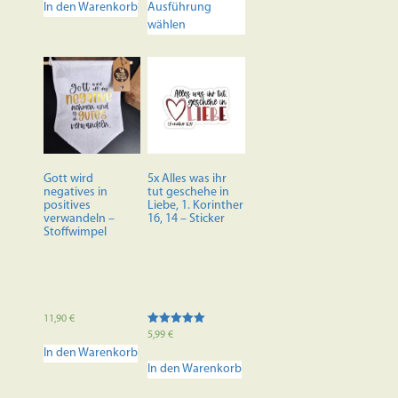
In den Warenkorb
Ausführung
Produkt
wählen
weist
mehrere
Varianten
auf.
Die
Optionen
können
auf
der
Gott wird
5x Alles was ihr
Produktseite
negatives in
tut geschehe in
positives
Liebe, 1. Korinther
gewählt
verwandeln –
16, 14 – Sticker
werden
Stoffwimpel
11,90
€
Bewertet mit
5,99
€
5.00
In den Warenkorb
von 5
In den Warenkorb