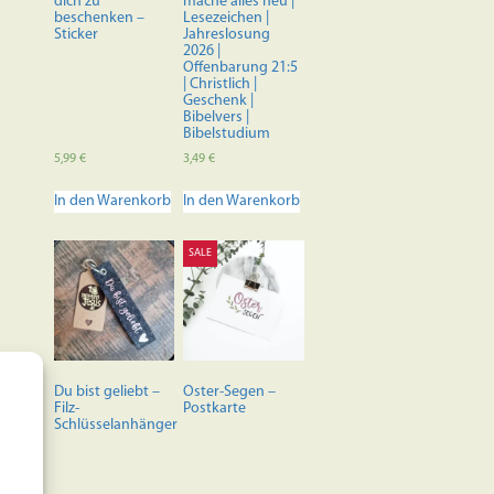
dich zu
mache alles neu |
beschenken –
Lesezeichen |
Sticker
Jahreslosung
2026 |
Offenbarung 21:5
| Christlich |
Geschenk |
Bibelvers |
Bibelstudium
5,99
€
3,49
€
In den Warenkorb
In den Warenkorb
SALE
Du bist geliebt –
Oster-Segen –
Filz-
Postkarte
Schlüsselanhänger