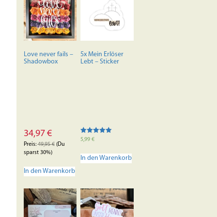
Love never fails –
5x Mein Erlöser
Shadowbox
Lebt – Sticker
34,97
€
Bewertet mit
5,99
€
5.00
Preis:
49,95
€
(Du
von 5
sparst 30%)
In den Warenkorb
In den Warenkorb