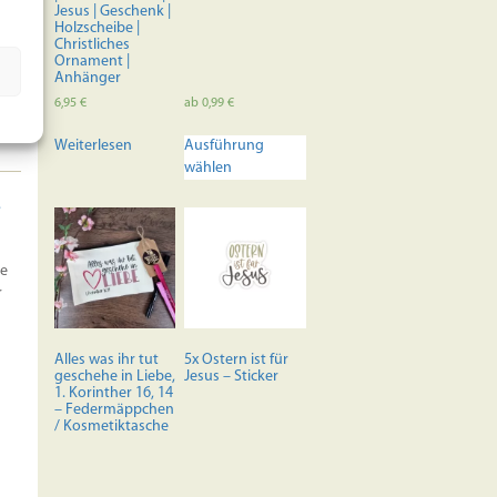
Jesus | Geschenk |
Holzscheibe |
Christliches
Ornament |
Anhänger
6,95
€
ab
0,99
€
Dieses
Weiterlesen
Ausführung
Produkt
wählen
weist
mehrere
.
Varianten
auf.
Die
te
Optionen
r
können
auf
der
Alles was ihr tut
5x Ostern ist für
Produktseite
geschehe in Liebe,
Jesus – Sticker
1. Korinther 16, 14
gewählt
– Federmäppchen
werden
/ Kosmetiktasche