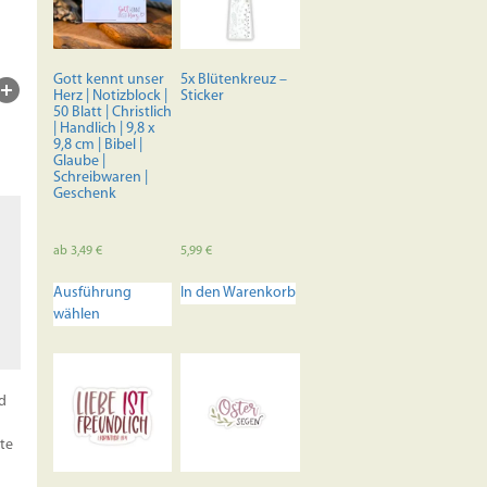
Optionen
können
auf
der
Gott kennt unser
5x Blütenkreuz –
Produktseite
Herz | Notizblock |
Sticker
50 Blatt | Christlich
gewählt
| Handlich | 9,8 x
werden
9,8 cm | Bibel |
Glaube |
Schreibwaren |
Geschenk
ab
3,49
€
5,99
€
Dieses
Ausführung
In den Warenkorb
Produkt
wählen
weist
mehrere
Varianten
auf.
nd
Die
Optionen
te
können
auf