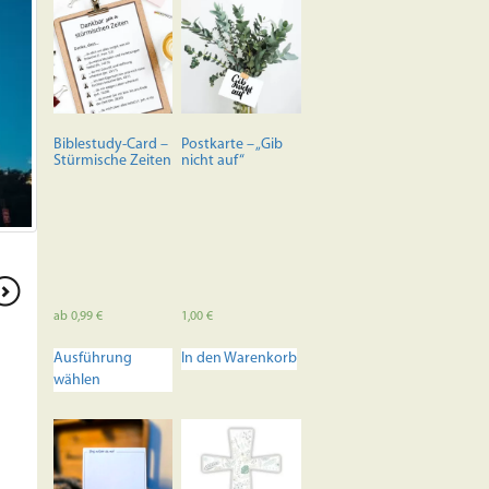
Biblestudy-Card –
Postkarte – „Gib
Stürmische Zeiten
nicht auf“
ab
0,99
€
1,00
€
Dieses
Ausführung
In den Warenkorb
Produkt
wählen
weist
mehrere
Varianten
auf.
Die