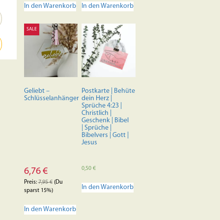
In den Warenkorb
In den Warenkorb
SALE
Geliebt –
Postkarte | Behüte
Schlüsselanhänger
dein Herz |
Sprüche 4:23 |
Christlich |
Geschenk | Bibel
| Sprüche |
Bibelvers | Gott |
Jesus
0,50
€
6,76
€
Preis:
7,95
€
(Du
In den Warenkorb
sparst 15%)
In den Warenkorb