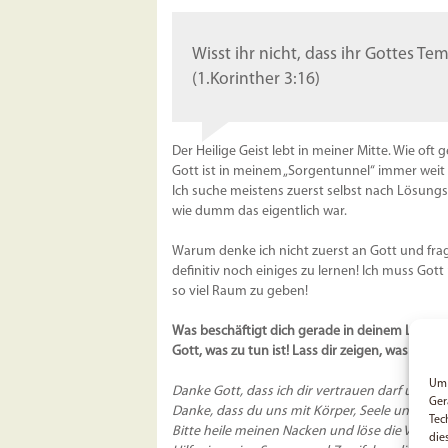
Wisst ihr nicht, dass ihr Gottes T
(1.Korinther 3:16)
Der Heilige Geist lebt in meiner Mitte. Wie oft 
Gott ist in meinem „Sorgentunnel“ immer weit w
Ich suche meistens zuerst selbst nach Lösungs
wie dumm das eigentlich war.
Warum denke ich nicht zuerst an Gott und frag
definitiv noch einiges zu lernen! Ich muss Go
so viel Raum zu geben!
Was beschäftigt dich gerade in deinem Leben?
Gott, was zu tun ist! Lass dir zeigen, was hint
Um 
Danke Gott, dass ich dir vertrauen darf und du
Ger
Danke, dass du uns mit Körper, Seele und Geist
Tec
Bitte heile meinen Nacken und löse die Versp
die