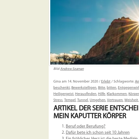
Bild:
Andrew Seaman
Gina am 14. November 2020 /
Erlebt
/ Schlagworte:
An
beschenkt
,
Bewerkstelligen
,
Bitte
,
bitten
,
Entgegenwir
Heiligergeist
,
Herausfinden
,
Hilfe
,
Klarkommen
,
Körper
Stress
,
Tempel
,
Tunnel
,
Umgehen
,
Vertrauen
,
Weisheit
ARTIKEL DER SERIE
ENTSCHEI
MEIN KAPUTTER KÖRPER
Beruf oder Berufung?
Dafür bete ich schon seit 10 Jahren
Ein fröhliches Herz ist die beste Medizin