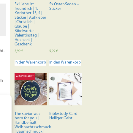
der
5x Liebe ist
5x Oster-Segen –
Produktseite
freundlich | 1.
Sticker
Korinther 13, 4 |
gewählt
Sticker | Aufkleber
werden
| Christlich |
Glaube |
Bibelworte |
Valentinstag |
Hochzeit |
Geschenk
ht.
5,99
€
5,99
€
,
In den Warenkorb
In den Warenkorb
AUSVERKAUFT
ln
The savior was
Biblestudy-Card –
born for you |
Heiliger Geist
Handbemalt |
Weihnachtsschmuck
| Baumschmuck |