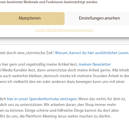
ugeben und dich mehr in meine Mitte zu stellen.
nen bestimmte Merkmale und Funktionen beeinträchtigt werden.
finden, was ich in dieser Angelegenheit tun kann.
Akzeptieren
Einstellungen ansehen
Cookie-Richtlinie
Impressum
Impressum
it durch eine „stürmische Zeit“.
Warum, kannst du hier ausführlicher Lesen
hier gern und regelmäßig meine Artikel liest,
meinen Newsletter
 Media Kanälen liest, dann unterstütze doch meine Arbeit gerne. Alle Inhal
 sie auch weiterhin bleiben, dennoch stecke ich mehrere Stunden Arbeit in de
enn ich vielleicht den ein oder anderen dazu bewegen kann uns mit einer
dich
hier in unser Spendenformular eintragen
. Wenn das nichts für dich ist,
 dich uns zu unterstützen. Wir arbeiten daran, den Shop immer mehr
 zu können. Einige schöne und hilfreiche Dinge kannst du dort aber
ilfst du uns, die Plattform Meeting Jesus weiter machen zu dürfen.