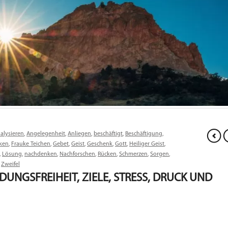
alysieren
,
Angelegenheit
,
Anliegen
,
beschäftigt
,
Beschäftigung
,
ken
,
Frauke Teichen
,
Gebet
,
Geist
,
Geschenk
,
Gott
,
Heiliger Geist
,
,
Lösung
,
nachdenken
,
Nachforschen
,
Rücken
,
Schmerzen
,
Sorgen
,
,
Zweifel
DUNGSFREIHEIT, ZIELE, STRESS, DRUCK UND