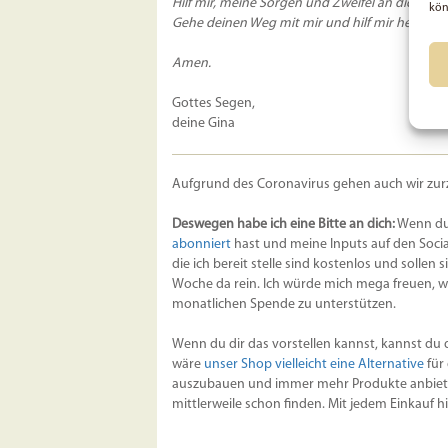
Hilf mir, meine Sorgen und Zweifel an dich abz
kön
Gehe deinen Weg mit mir und hilf mir herauszu
Amen.
Gottes Segen,
deine Gina
Aufgrund des Coronavirus gehen auch wir zurze
Deswegen habe ich eine Bitte an dich:
Wenn du 
abonniert
hast und meine Inputs auf den Social
die ich bereit stelle sind kostenlos und sollen
Woche da rein. Ich würde mich mega freuen, w
monatlichen Spende zu unterstützen.
Wenn du dir das vorstellen kannst, kannst du 
wäre
unser Shop vielleicht eine Alternative
für
auszubauen und immer mehr Produkte anbieten
mittlerweile schon finden. Mit jedem Einkauf h