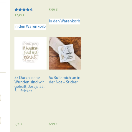
5,99
€
Bewertet
12,49
€
mit
In den Warenkorb
4.50
von 5
In den Warenkorb
5x Durch seine
5x Rufe mich an in
Wunden sind wir
der Not – Sticker
geheilt, Jesaja 53,
5 – Sticker
5,99
€
6,99
€