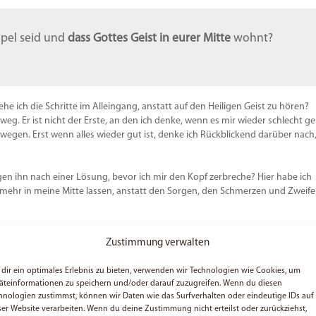
empel seid und
dass Gottes Geist in eurer Mitte
wohnt?
gehe ich die Schritte im Alleingang, anstatt auf den Heiligen Geist zu hören?
eg. Er ist nicht der Erste, an den ich denke, wenn es mir wieder schlecht ge
wegen. Erst wenn alles wieder gut ist, denke ich Rückblickend darüber nach
en ihn nach einer Lösung, bevor ich mir den Kopf zerbreche? Hier habe ich
tt mehr in meine Mitte lassen, anstatt den Sorgen, den Schmerzen und Zweife
 Möchtest du wissen, was dahintersteckt? Dann fang an zu beten und frag
Zustimmung verwalten
er deinen Schmerzen steckt!
dir ein optimales Erlebnis zu bieten, verwenden wir Technologien wie Cookies, um
 es gut mit mir meinst.
äteinformationen zu speichern und/oder darauf zuzugreifen. Wenn du diesen
 geschaffen hast.
hnologien zustimmst, können wir Daten wie das Surfverhalten oder eindeutige IDs auf
annungen in meinem Hals.
ser Website verarbeiten. Wenn du deine Zustimmung nicht erteilst oder zurückziehst,