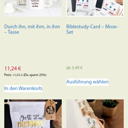
Durch ihn, mit ihm, in ihm
Biblestudy-Card – Mose-
– Tasse
Set
ab
3,49
€
11,24
€
Preis:
14,99
€
(Du sparst 25%)
Dieses
Ausführung wählen
Produkt
In den Warenkorb
weist
mehrere
Variante
auf.
Die
Optione