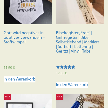
können
auf
der
Produkts
gewählt
Gott wird negatives in
Bibelregister „Erde“ |
werden
positives verwandeln –
Griffregister | Bibel |
Stoffwimpel
Selbstklebend | Markiert
| Sortiert | Lettering |
Geritzt | Vinyl | Tabs
11,90
€
Bewertet
17,50
€
mit
In den Warenkorb
4.88
von 5
In den Warenkorb
SALE
SALE