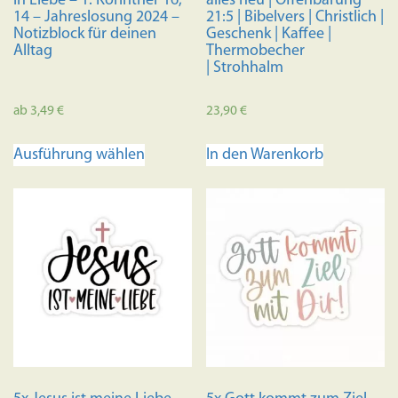
in Liebe – 1. Korinther 16,
alles neu | Offenbarung
14 – Jahreslosung 2024 –
21:5 | Bibelvers | Christlich |
Notizblock für deinen
Geschenk | Kaffee |
Alltag
Thermobecher
| Strohhalm
ab
3,49
€
23,90
€
Dieses
Ausführung wählen
In den Warenkorb
Produkt
weist
mehrere
Varianten
auf.
Die
Optionen
können
auf
der
Produktseite