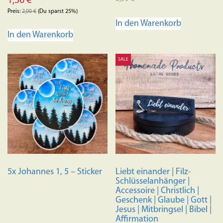
1,50
€
Preis:
2,00
€
(Du sparst 25%)
In den Warenkorb
In den Warenkorb
SALE
5x Johannes 1, 5 – Sticker
Liebt einander | Filz-
Schlüsselanhänger |
Accessoire | Christlich |
Geschenk | Glaube | Gott |
Jesus | Mitbringsel | Bibel |
Affirmation