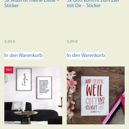
5x Jesus ist meine Liebe –
5x Gott kommt zum Ziel
gewählt
Sticker
mit Dir – Sticker
werden
5,99
€
5,99
€
In den Warenkorb
In den Warenkorb
SALE