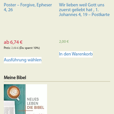
Poster – Forgive, Epheser
Wir lieben weil Gott uns
4, 26
zuerst geliebt hat , 1.
Johannes 4, 19 – Postkarte
2,00
€
ab
6,74
€
Preis:
7,49
€
(Du sparst 10%)
In den Warenkorb
Dieses
Ausführung wählen
Produkt
weist
mehrere
Meine Bibel
Varianten
auf.
Die
Optionen
können
auf