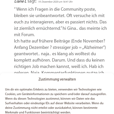
sagt:
Liane L
19. Dezember 2020 um 16:41 Uhr
“ Wenn ich Fragen in die Community poste,
bleiben sie unbeantwortet. Oft versuche ich mit
euch zu interagieren, aber es passiert nichts. Das
ist ziemlich ernüchternd.” hi Gina.. das meinte ich
mit Forum.
Ich hatte auf frühere Beiträge (Ende November?
Anfang Dezember ? stressiger job = „Alzheimer“)
geantwortet.. naja.. es klang als wolltest du
komplett aufhören. Darum. Und dass du keinen
richtigen Job machen kannst, weiß ich. Hab ich
gelesen. Naja, Kommentarfunktionen nutze ich
gern. Wenn du was postest und ich schreib dir
Zustimmung verwalten
woanders bist du sicher irritiert wovon ich rede..
Um dir ein optimales Erlebnis zu bieten, verwenden wir Technologien wie
das ist komplizierter. Lg liane
Cookies, um Geräteinformationen zu speichern und/oder darauf zuzugreifen.
Wenn du diesen Technologien zustimmst, können wir Daten wie das
schreib was dazu
Surfverhalten oder eindeutige IDs auf dieser Website verarbeiten. Wenn du
deine Zustimmung nicht erteilst oder zurückziehst, können bestimmte
Merkmale und Funktionen beeinträchtigt werden.