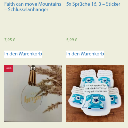
Faith can move Mountains
5x Sprüche 16, 3 – Sticker
– Schlüsselanhänger
7,95
€
5,99
€
In den Warenkorb
In den Warenkorb
SALE