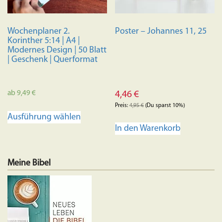
der
Produkts
Wochenplaner 2.
Poster – Johannes 11, 25
gewählt
Korinther 5:14 | A4 |
werden
Modernes Design | 50 Blatt
| Geschenk | Querformat
ab
9,49
€
4,46
€
Preis:
4,95
€
(Du sparst 10%)
Dieses
Ausführung wählen
Produkt
In den Warenkorb
weist
mehrere
Varianten
Meine Bibel
auf.
Die
Optionen
können
auf