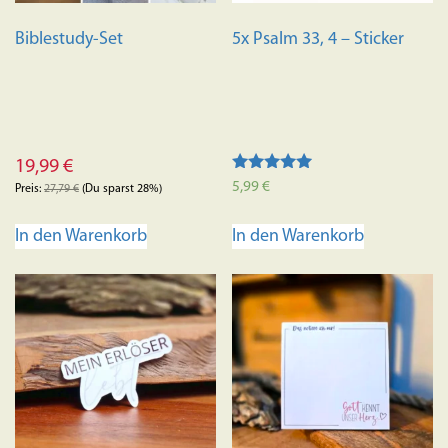
Biblestudy-Set
5x Psalm 33, 4 – Sticker
19,99
€
Bewertet mit
5,99
€
Preis:
27,79
€
(Du sparst 28%)
5.00
von 5
In den Warenkorb
In den Warenkorb