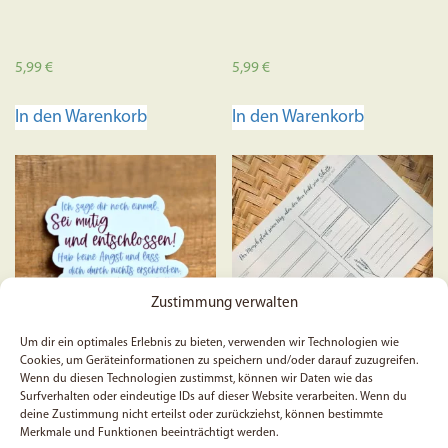
5,99
€
5,99
€
In den Warenkorb
In den Warenkorb
Zustimmung verwalten
Um dir ein optimales Erlebnis zu bieten, verwenden wir Technologien wie
Cookies, um Geräteinformationen zu speichern und/oder darauf zuzugreifen.
Wenn du diesen Technologien zustimmst, können wir Daten wie das
5x Sei mutig und
Christlicher Wochenplaner
Surfverhalten oder eindeutige IDs auf dieser Website verarbeiten. Wenn du
entschlossen | Sticker
| A4 | 50 Blatt | Sprüche 16,
deine Zustimmung nicht erteilst oder zurückziehst, können bestimmte
| Josua 1:9 | Bibelvers |
9 | Gebetsanliegen | Stille
Merkmale und Funktionen beeinträchtigt werden.