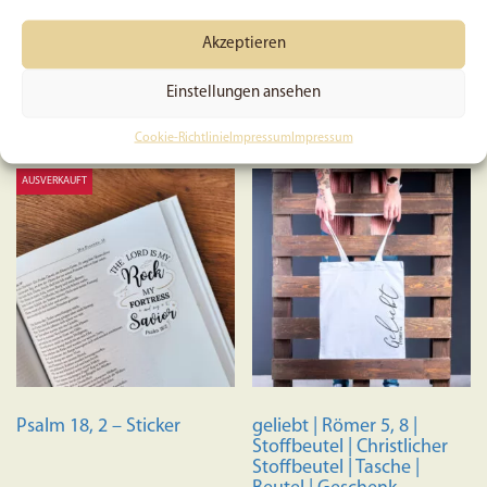
Christlich | Glaube |
Zeit | Glaube
Geschenk | Bibel | Gott |
Jesus | Vinyl | Aufkleber
Akzeptieren
5,99
€
9,49
€
Einstellungen ansehen
In den Warenkorb
In den Warenkorb
Cookie-Richtlinie
Impressum
Impressum
AUSVERKAUFT
Psalm 18, 2 – Sticker
geliebt | Römer 5, 8 |
Stoffbeutel | Christlicher
Stoffbeutel | Tasche |