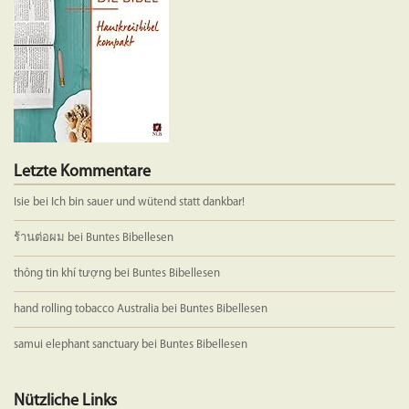
der
Produktseite
gewählt
werden
Letzte Kommentare
Isie
bei
Ich bin sauer und wütend statt dankbar!
ร้านต่อผม
bei
Buntes Bibellesen
thông tin khí tượng
bei
Buntes Bibellesen
hand rolling tobacco Australia
bei
Buntes Bibellesen
samui elephant sanctuary
bei
Buntes Bibellesen
Nützliche Links