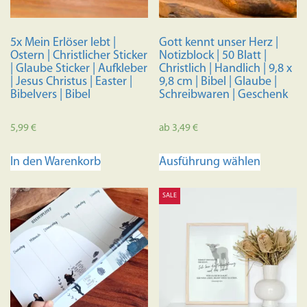
5x Mein Erlöser lebt |
Gott kennt unser Herz |
Ostern | Christlicher Sticker
Notizblock | 50 Blatt |
| Glaube Sticker | Aufkleber
Christlich | Handlich | 9,8 x
| Jesus Christus | Easter |
9,8 cm | Bibel | Glaube |
Bibelvers | Bibel
Schreibwaren | Geschenk
5,99
€
ab
3,49
€
Dieses
In den Warenkorb
Ausführung wählen
Produkt
weist
SALE
mehrere
Variante
auf.
Die
Optione
können
auf