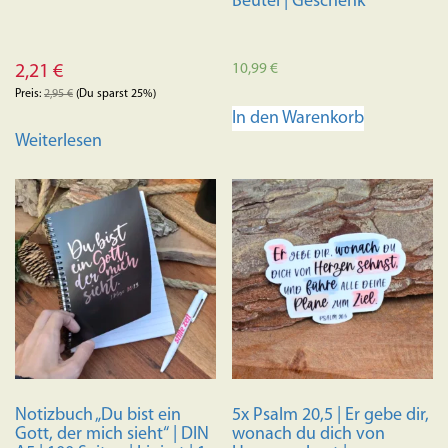
Beutel | Geschenk
10,99
€
2,21
€
Preis:
2,95
€
(Du sparst 25%)
In den Warenkorb
Weiterlesen
Notizbuch „Du bist ein
5x Psalm 20,5 | Er gebe dir,
Gott, der mich sieht“ | DIN
wonach du dich von