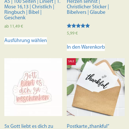
A5 | 100 Seiten | Liniert | 1.
Herzen sehnst |
Mose 16,13 | Christlich |
Christlicher Sticker |
Ringbuch | Bibel |
Bibelvers | Glaube
Geschenk
ab
11,49
€
Bewertet mit
5,99
€
Dieses
5.00
Ausführung wählen
von 5
Produkt
In den Warenkorb
weist
mehrere
SALE
Varianten
auf.
Die
Optionen
können
auf
der
Produktseite
gewählt
5x Gott liebt es dich zu
Postkarte „thankful“
werden