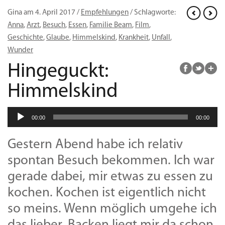
Gina am 4. April 2017 /
Empfehlungen
/ Schlagworte:
Anna
,
Arzt
,
Besuch
,
Essen
,
Familie Beam
,
Film
,
Geschichte
,
Glaube
,
Himmelskind
,
Krankheit
,
Unfall
,
Wunder
Hingeguckt:
Himmelskind
Audio-
00:00
00:00
Player
Gestern Abend habe ich relativ
spontan Besuch bekommen. Ich war
gerade dabei, mir etwas zu essen zu
kochen. Kochen ist eigentlich nicht
so meins. Wenn möglich umgehe ich