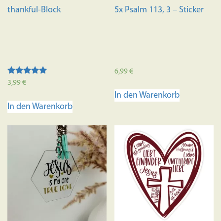
thankful-Block
5x Psalm 113, 3 – Sticker
6,99
€
Bewertet mit
3,99
€
5.00
In den Warenkorb
von 5
In den Warenkorb