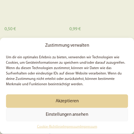
werden
0,50
€
0,99
€
In den Warenkorb
In den Warenkorb
Zustimmung verwalten
Um dir ein optimales Erlebnis zu bieten, verwenden wir Technologien wie
Cookies, um Geräteinformationen zu speichern und/oder darauf zuzugreifen.
Wenn du diesen Technologien zustimmst, können wir Daten wie das
Surfverhalten oder eindeutige IDs auf dieser Website verarbeiten. Wenn du
deine Zustimmung nicht erteilst oder zurückziehst, können bestimmte
Merkmale und Funktionen beeinträchtigt werden.
Akzeptieren
Einstellungen ansehen
Ein Meisterwerk Gottes –
5x Psalm 46, 2 – Sticker
Cookie-Richtlinie
Impressum
Impressum
Filz-Schlüsselanhänger