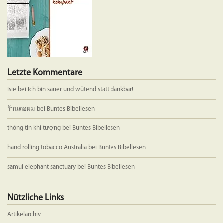
Letzte Kommentare
Isie
bei
Ich bin sauer und wütend statt dankbar!
ร้านต่อผม
bei
Buntes Bibellesen
thông tin khí tượng
bei
Buntes Bibellesen
hand rolling tobacco Australia
bei
Buntes Bibellesen
samui elephant sanctuary
bei
Buntes Bibellesen
Nützliche Links
Artikelarchiv