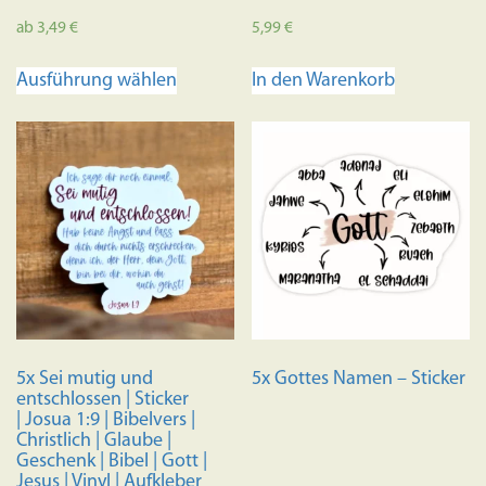
ab
3,49
€
5,99
€
Dieses
Ausführung wählen
In den Warenkorb
Produkt
weist
mehrere
Varianten
auf.
Die
Optionen
können
auf
der
Produktseite
5x Sei mutig und
5x Gottes Namen – Sticker
gewählt
entschlossen | Sticker
werden
| Josua 1:9 | Bibelvers |
Christlich | Glaube |
Geschenk | Bibel | Gott |
Jesus | Vinyl | Aufkleber