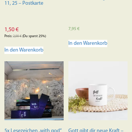
11, 25 – Postkarte
7,95
€
1,50
€
Preis:
2,00
€
(Du sparst 25%)
In den Warenkorb
In den Warenkorb
5x Lesezeichen „with god“
Gott gibt dir neue Kraft –