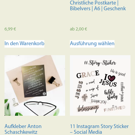
Christliche Postkarte |
Bibelvers | A6 | Geschenk
6,99
€
ab
2,00
€
Dieses
In den Warenkorb
Ausführung wählen
Produkt
weist
mehrere
Variante
auf.
Die
Optione
können
auf
der
Produkts
Aufkleber Anton
11 Instagram Story Sticker
gewählt
Schaschkewitz
– Social Media