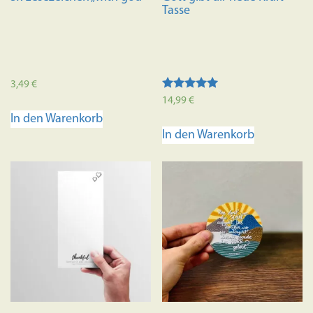
Tasse
3,49
€
Bewertet mit
14,99
€
5.00
In den Warenkorb
von 5
In den Warenkorb