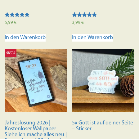
Bewertet mit
Bewertet mit
5,99
€
3,99
€
5.00
5.00
von 5
von 5
In den Warenkorb
In den Warenkorb
GRATIS
Jahreslosung 2026 |
5x Gott ist auf deiner Seite
Kostenloser Wallpaper |
– Sticker
Siehe ich mache alles neu |