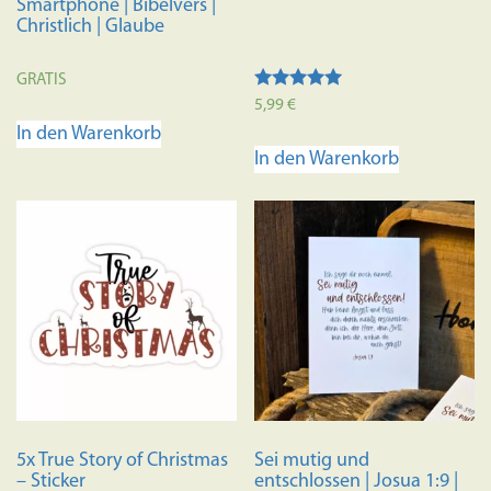
Smartphone | Bibelvers |
Christlich | Glaube
GRATIS
Bewertet mit
5,99
€
5.00
In den Warenkorb
von 5
In den Warenkorb
5x True Story of Christmas
Sei mutig und
– Sticker
entschlossen | Josua 1:9 |