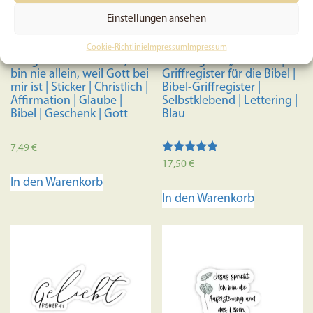
auf
Einstellungen ansehen
der
Produktseite
Cookie-Richtlinie
Impressum
Impressum
5x Egal was ich erlebe, ich
Bibelregister „Himmel“ |
gewählt
bin nie allein, weil Gott bei
Griffregister für die Bibel |
werden
mir ist | Sticker | Christlich |
Bibel-Griffregister |
Affirmation | Glaube |
Selbstklebend | Lettering |
Bibel | Geschenk | Gott
Blau
7,49
€
Bewertet
17,50
€
mit
In den Warenkorb
4.70
von 5
In den Warenkorb