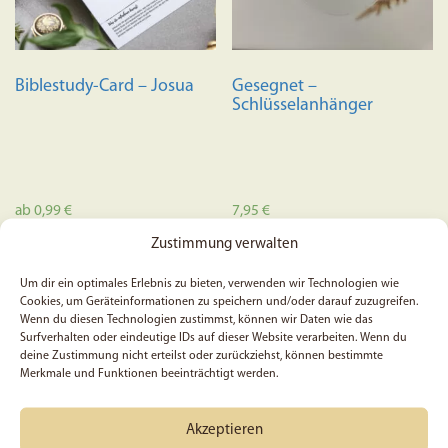
auf
der
Produktseite
Biblestudy-Card – Josua
Gesegnet –
gewählt
Schlüsselanhänger
werden
ab
0,99
€
7,95
€
Dieses
Zustimmung verwalten
Ausführung wählen
In den Warenkorb
Produkt
Um dir ein optimales Erlebnis zu bieten, verwenden wir Technologien wie
weist
Cookies, um Geräteinformationen zu speichern und/oder darauf zuzugreifen.
mehrere
Wenn du diesen Technologien zustimmst, können wir Daten wie das
Surfverhalten oder eindeutige IDs auf dieser Website verarbeiten. Wenn du
Varianten
deine Zustimmung nicht erteilst oder zurückziehst, können bestimmte
auf.
Merkmale und Funktionen beeinträchtigt werden.
Die
Optionen
Akzeptieren
können