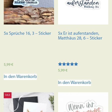
5x Sprüche 16, 3 – Sticker
5x Er ist auferstanden,
Matthäus 28, 6 – Sticker
5,99
€
Bewertet mit
5,99
€
5.00
In den Warenkorb
von 5
In den Warenkorb
SALE