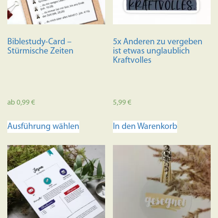
Biblestudy-Card –
5x Anderen zu vergeben
Stürmische Zeiten
ist etwas unglaublich
Kraftvolles
ab
0,99
€
5,99
€
Dieses
Ausführung wählen
In den Warenkorb
Produkt
weist
mehrere
Varianten
auf.
Die
Optionen
können