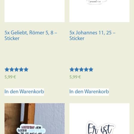
5x Geliebt, Römer 5, 8 –
5x Johannes 11, 25 –
Sticker
Sticker
Bewertet mit
Bewertet mit
5,99
€
5,99
€
5.00
5.00
von 5
von 5
In den Warenkorb
In den Warenkorb