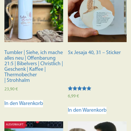
Tumbler | Siehe, ich mache
5x Jesaja 40, 31 – Sticker
alles neu | Offenbarung
21:5 | Bibelvers | Christlich |
Geschenk | Kaffee |
Thermobecher
| Strohhalm
23,90
€
Bewertet mit
6,99
€
5.00
In den Warenkorb
von 5
In den Warenkorb
AUSVERKAUFT