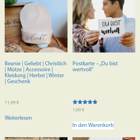
Beanie | Geliebt | Christlich
Postkarte – „Du bist
| Mütze | Accessoire |
wertvoll“
Kleidung | Herbst | Winter
| Geschenk
11,99
€
Bewertet mit
1,00
€
5.00
Weiterlesen
von 5
In den Warenkorb