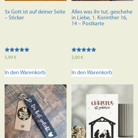
5x Gott ist auf deiner Seite
Alles was ihr tut, geschehe
– Sticker
in Liebe, 1. Korinther 16,
14 – Postkarte
Bewertet mit
Bewertet mit
5,99
€
2,00
€
5.00
5.00
von 5
von 5
In den Warenkorb
In den Warenkorb