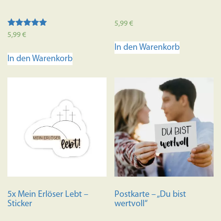
5,99
€
Bewertet mit
5,99
€
5.00
In den Warenkorb
von 5
In den Warenkorb
5x Mein Erlöser Lebt –
Postkarte – „Du bist
Sticker
wertvoll“