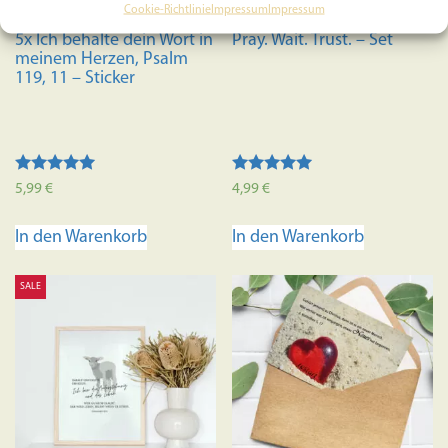
Cookie-Richtlinie
Impressum
Impressum
5x Ich behalte dein Wort in
Pray. Wait. Trust. – Set
meinem Herzen, Psalm
119, 11 – Sticker
Bewertet mit
Bewertet mit
5,99
€
4,99
€
5.00
5.00
von 5
von 5
In den Warenkorb
In den Warenkorb
SALE