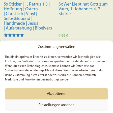
5x Sticker | 1. Petrus 1:3 |
5x Wer Liebt hat Gott zum
Hoffnung | Ostern
Vater, 1. Johannes 4, 7 –
| Christlich | Vinyl |
Sticker
Selbstklebend |
Handmade | Jesus
| Auferstehung | Bibelvers
6,99
€
Bewertet mit
5,99
€
5.00
Zustimmung verwalten
In den Warenkorb
von 5
In den Warenkorb
Um dir ein optimales Erlebnis zu bieten, verwenden wir Technologien wie
Cookies, um Geräteinformationen zu speichern und/oder darauf zuzugreifen.
Wenn du diesen Technologien zustimmst, können wir Daten wie das
Surfverhalten oder eindeutige IDs auf dieser Website verarbeiten. Wenn du
deine Zustimmung nicht erteilst oder zurückziehst, können bestimmte
Merkmale und Funktionen beeinträchtigt werden.
Akzeptieren
Einstellungen ansehen