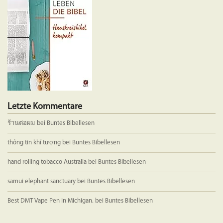
können
können
auf
auf
der
der
Produktseite
Produkts
gewählt
gewählt
werden
werden
Letzte Kommentare
ร้านต่อผม
bei
Buntes Bibellesen
thông tin khí tượng
bei
Buntes Bibellesen
hand rolling tobacco Australia
bei
Buntes Bibellesen
samui elephant sanctuary
bei
Buntes Bibellesen
Best DMT Vape Pen In Michigan.
bei
Buntes Bibellesen