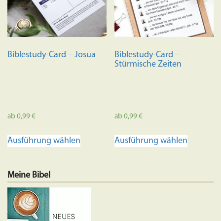
Biblestudy-Card – Josua
Biblestudy-Card –
Stürmische Zeiten
ab
0,99
€
ab
0,99
€
Dieses
Dieses
Ausführung wählen
Ausführung wählen
Produkt
Produkt
weist
weist
mehrere
mehrere
Meine Bibel
Varianten
Variante
auf.
auf.
Die
Die
Optionen
Optione