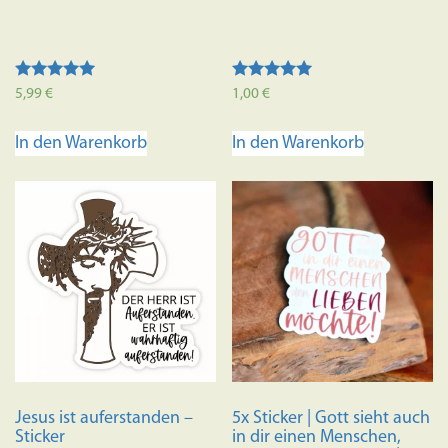
Bewertet mit
Bewertet mit
5,99
€
1,00
€
5.00
5.00
von 5
von 5
In den Warenkorb
In den Warenkorb
Jesus ist auferstanden –
5x Sticker | Gott sieht auch
Sticker
in dir einen Menschen,