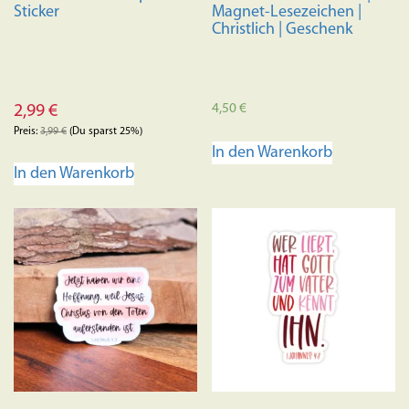
gewählt
Sticker
Magnet-Lesezeichen |
werden
Christlich | Geschenk
4,50
€
2,99
€
Preis:
3,99
€
(Du sparst 25%)
In den Warenkorb
In den Warenkorb