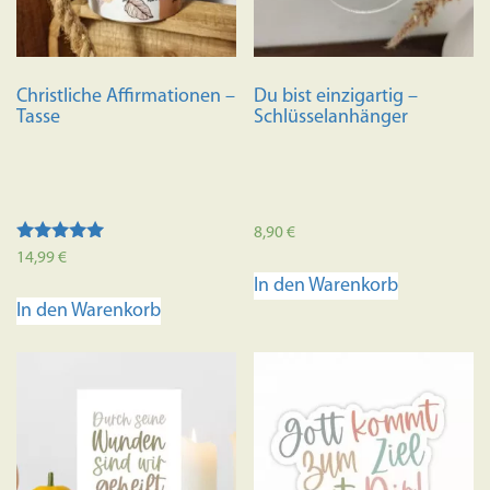
auf
der
Produkts
Christliche Affirmationen –
Du bist einzigartig –
gewählt
Tasse
Schlüsselanhänger
werden
8,90
€
Bewertet mit
14,99
€
5.00
In den Warenkorb
von 5
In den Warenkorb