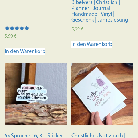
Bibelvers | Christlich |
Planner | Journal |
Handmade | Vinyl |
Geschenk | Jahreslosung
5,99
€
Bewertet mit
5,99
€
5.00
In den Warenkorb
von 5
In den Warenkorb
5x Sprüche 16, 3 – Sticker
Christliches Notizbuch |