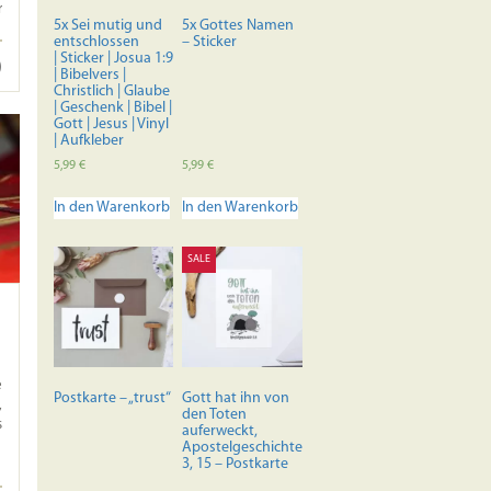
r
der
5x Sei mutig und
5x Gottes Namen
Produktseite
entschlossen
– Sticker
| Sticker | Josua 1:9
gewählt
| Bibelvers |
werden
Christlich | Glaube
| Geschenk | Bibel |
Gott | Jesus | Vinyl
| Aufkleber
5,99
€
5,99
€
In den Warenkorb
In den Warenkorb
SALE
e
Postkarte – „trust“
Gott hat ihn von
,
den Toten
s
auferweckt,
Apostelgeschichte
3, 15 – Postkarte