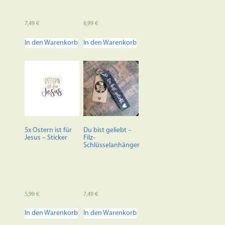
7,49
€
6,99
€
In den Warenkorb
In den Warenkorb
5x Ostern ist für
Du bist geliebt –
Jesus – Sticker
Filz-
Schlüsselanhänger
5,99
€
7,49
€
In den Warenkorb
In den Warenkorb