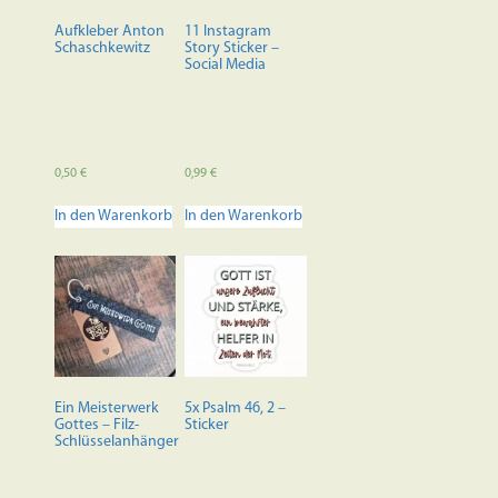
auf
der
Aufkleber Anton
11 Instagram
Produktseite
Schaschkewitz
Story Sticker –
Social Media
gewählt
werden
0,50
€
0,99
€
In den Warenkorb
In den Warenkorb
Ein Meisterwerk
5x Psalm 46, 2 –
Gottes – Filz-
Sticker
Schlüsselanhänger