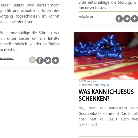
Bitte entschuldige die Störung, wi
Dieser Beitrag wird derzeit noch
tun unser bestes...
geprüft und aktualisiert. Sobald der
Vorgang abgeschlossen ist, kannst
weiterlesen
du hier wieder lesen.
Bitte entschuldige die Störung, wir
tun unser bestes um alle Inhalte
schnellstmöglich wieder verfügbar
zu machen.
weiterlesen
Bild: Meeting Jesus
26. Dezember 2010 /
Impuls
WAS KANN ICH JESUS
SCHENKEN?
Na, hast du vorgestern toll
Geschenke bekommen? Das ist toll
aber hast du Jesus auch wa
geschenkt?
...