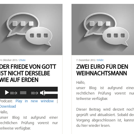
14. Oktober 2013 /
Zitate
7. Dezember 2012 /
Erlebt
DER FRIEDE VON GOTT
ZWEI EURO FÜR DEN
IST NICHT DERSELBE
WEIHNACHTSMANN
WIE AUF ERDEN
Hallo,
unser Blog ist aufgrund eine
Pfeiltasten
Audio-
00:00
00:00
rechtlichen Prüfung vorerst nu
Hoch/Runter
Player
teilweise verfügbar.
benutzen,
Podcast:
Play in new window
|
um
Download
Dieser Beitrag wird derzeit noc
die
Hallo,
geprüft und aktualisiert. Sobald de
Lautstärke
unser Blog ist aufgrund einer
Vorgang abgeschlossen ist, kanns
zu
rechtlichen Prüfung vorerst nur
du hier wieder lesen.
regeln.
teilweise verfügbar.