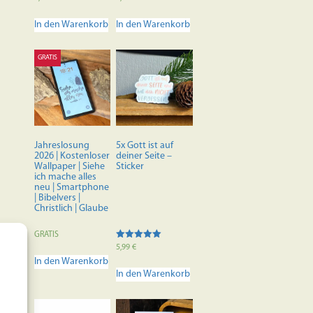
5.00
5.00
von 5
von 5
In den Warenkorb
In den Warenkorb
GRATIS
Jahreslosung
5x Gott ist auf
2026 | Kostenloser
deiner Seite –
Wallpaper | Siehe
Sticker
ich mache alles
neu | Smartphone
| Bibelvers |
Christlich | Glaube
GRATIS
Bewertet mit
5,99
€
5.00
In den Warenkorb
von 5
In den Warenkorb