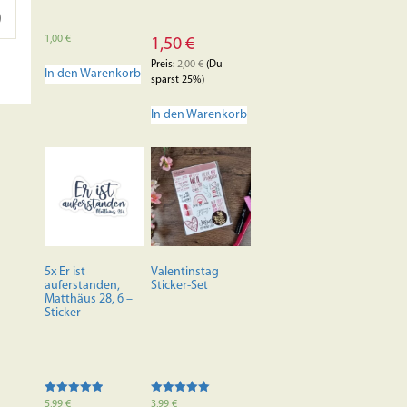
1,00
€
1,50
€
Preis:
2,00
€
(Du
In den Warenkorb
sparst 25%)
In den Warenkorb
5x Er ist
Valentinstag
auferstanden,
Sticker-Set
Matthäus 28, 6 –
Sticker
Bewertet mit
Bewertet mit
5,99
€
3,99
€