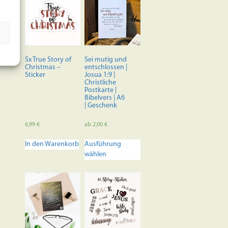
5x True Story of
Sei mutig und
Christmas –
entschlossen |
Sticker
Josua 1:9 |
Christliche
Postkarte |
Bibelvers | A6
| Geschenk
6,99
€
ab
2,00
€
Dieses
In den Warenkorb
Ausführung
Produkt
wählen
weist
mehrere
Varianten
auf.
Die
Optionen
können